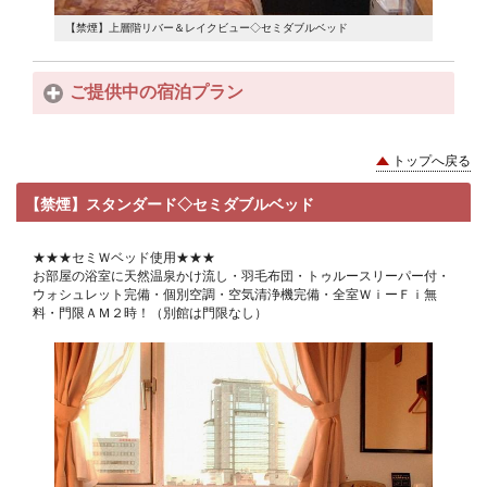
【禁煙】上層階リバー＆レイクビュー◇セミダブルベッド
ご提供中の宿泊プラン
トップへ戻る
【禁煙】スタンダード◇セミダブルベッド
★★★セミＷベッド使用★★★
お部屋の浴室に天然温泉かけ流し・羽毛布団・トゥルースリーパー付・
ウォシュレット完備・個別空調・空気清浄機完備・全室ＷｉーＦｉ無
料・門限ＡＭ２時！（別館は門限なし）