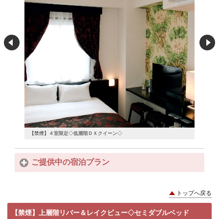
【禁煙】４室限定◇低層階ＤＸクイーン◇
【禁煙】
ご提供中の宿泊プラン
トップへ戻る
【禁煙】上層階リバー＆レイクビュー◇セミダブルベッド