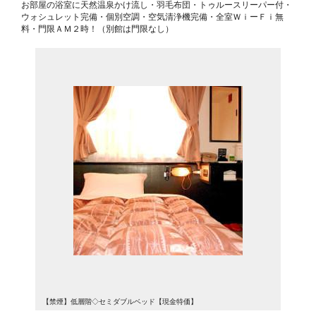
お部屋の浴室に天然温泉かけ流し・羽毛布団・トゥルースリーパー付・
ウォシュレット完備・個別空調・空気清浄機完備・全室ＷｉーＦｉ無
料・門限ＡＭ２時！（別館は門限なし）
【禁煙】低層階◇セミダブルベッド【現金特価】