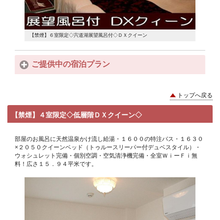
【禁煙】６室限定◇宍道湖展望風呂付◇ＤＸクイーン
【禁煙】
ご提供中の宿泊プラン
トップへ戻る
【禁煙】４室限定◇低層階ＤＸクイーン◇
部屋のお風呂に天然温泉かけ流し給湯・１６００の特注バス・１６３０
×２０５０クイーンベッド（トゥルースリーパー付デュベスタイル）・
ウォシュレット完備・個別空調・空気清浄機完備・全室ＷｉーＦｉ無
料！広さ１５．９４平米です。