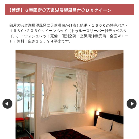
【禁煙】６室限定◇宍道湖展望風呂付◇ＤＸクイーン
部屋の宍道湖展望風呂に天然温泉かけ流し給湯・１６００の特注バス・
１６３０×２０５０クイーンベッド（トゥルースリーパー付デュベスタ
イル）・ウォシュレット完備・個別空調・空気清浄機完備・全室Ｗｉー
Ｆｉ無料！広さ１５．９４平米です。