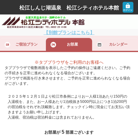
松江しんじ湖温泉 松江シティホテル本館
【別館プランはこちら】
ご宿泊プラン
お部屋
カレンダー
※タブブラウザをご利用のお客様へ
タブブラウザで複数画面を表示したご予約の操作はご遠慮ください。ご予約
の手続きを正常に進められなくなる場合がございます。
ブラウザで画面を行き来させますと、ご予約を正常に進められなくなる場合
がございます。
２０２５年１２月１日より松江市条例によりお一人様1泊あたり150円の
入湯税を、また、お一人様あたり1泊税抜き5000円以上につき1泊200円
の宿泊税をそれぞれ頂戴致します。チェックイン時に現金にてお支払い頂
きますようお願い申し上げます。
入湯税、宿泊税は宿泊料金には含まれておりません。
5
お部屋が
部屋ございます