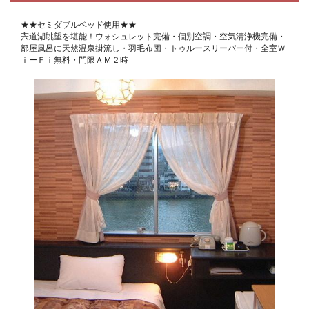
★★セミダブルベッド使用★★
宍道湖眺望を堪能！ウォシュレット完備・個別空調・空気清浄機完備・
部屋風呂に天然温泉掛流し・羽毛布団・トゥルースリーパー付・全室Ｗ
ｉーＦｉ無料・門限ＡＭ２時