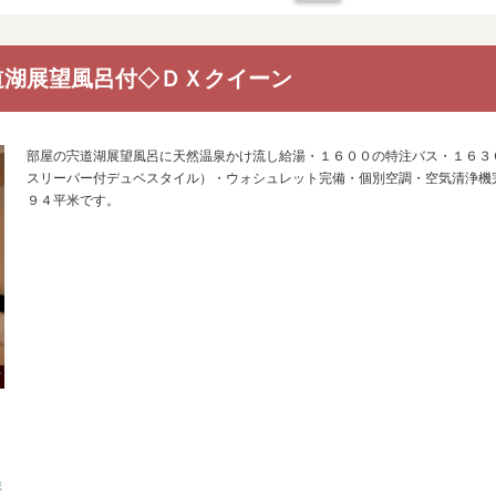
道湖展望風呂付◇ＤＸクイーン
部屋の宍道湖展望風呂に天然温泉かけ流し給湯・１６００の特注バス・１６３
スリーパー付デュベスタイル）・ウォシュレット完備・個別空調・空気清浄機
９４平米です。
ま