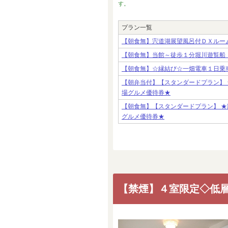
す。
プラン一覧
【朝食無】宍道湖展望風呂付ＤＸルー
【朝食無】当館～徒歩１分堀川遊覧船
【朝食無】☆縁結び☆一畑電車１日乗
【朝弁当付】【スタンダードプラン】 
場グルメ優待券★
【朝食無】【スタンダードプラン】 ★
グルメ優待券★
【禁煙】４室限定◇低