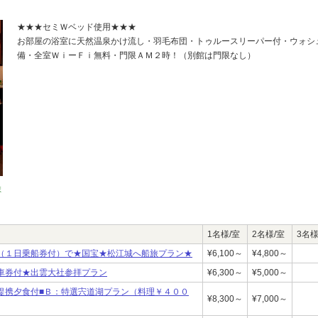
★★★セミＷベッド使用★★★
お部屋の浴室に天然温泉かけ流し・羽毛布団・トゥルースリーパー付・ウォシ
備・全室ＷｉーＦｉ無料・門限ＡＭ２時！（別館は門限なし）
ま
1名様/室
2名様/室
3名様
（１日乗船券付）で★国宝★松江城へ船旅プラン★
¥6,100～
¥4,800～
車券付★出雲大社参拝プラン
¥6,300～
¥5,000～
提携夕食付■Ｂ：特選宍道湖プラン（料理￥４００
¥8,300～
¥7,000～