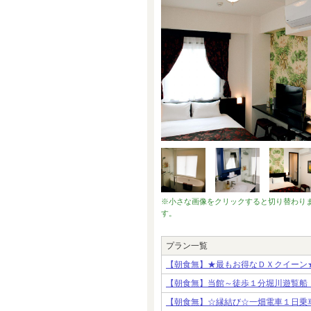
※小さな画像をクリックすると切り替わり
す。
プラン一覧
【朝食無】★最もお得なＤＸクイーン
【朝食無】当館～徒歩１分堀川遊覧船
【朝食無】☆縁結び☆一畑電車１日乗