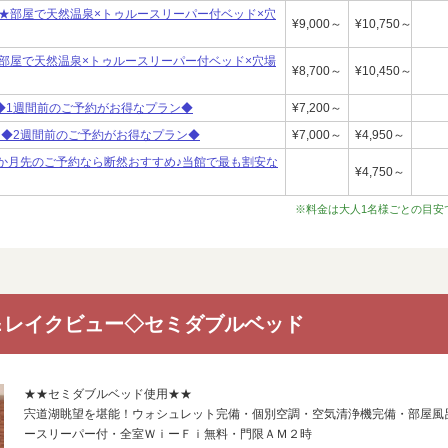
★部屋で天然温泉×トゥルースリーパー付ベッド×穴
¥9,000～
¥10,750～
部屋で天然温泉×トゥルースリーパー付ベッド×穴場
¥8,700～
¥10,450～
 ◆1週間前のご予約がお得なプラン◆
¥7,200～
】 ◆2週間前のご予約がお得なプラン◆
¥7,000～
¥4,950～
◆1か月先のご予約なら断然おすすめ♪当館で最も割安な
¥4,750～
※料金は大人1名様ごとの目安
＆レイクビュー◇セミダブルベッド
★★セミダブルベッド使用★★
宍道湖眺望を堪能！ウォシュレット完備・個別空調・空気清浄機完備・部屋風
ースリーパー付・全室ＷｉーＦｉ無料・門限ＡＭ２時