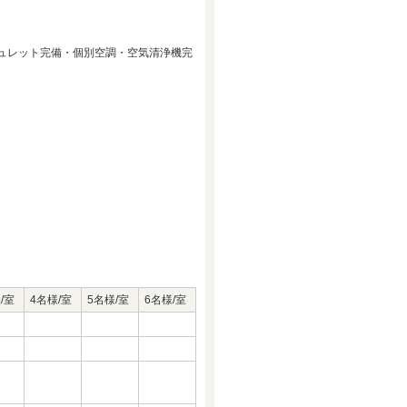
ュレット完備・個別空調・空気清浄機完
/室
4名様/室
5名様/室
6名様/室