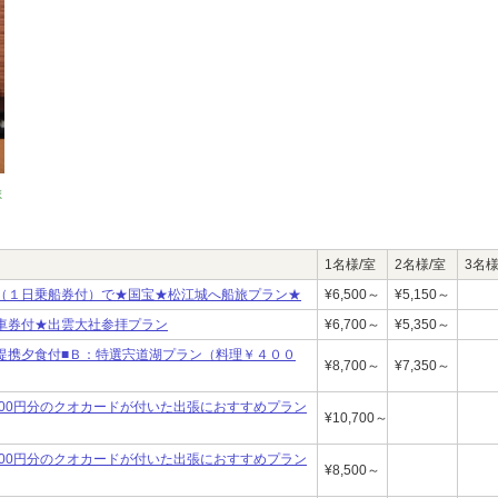
ま
1名様/室
2名様/室
3名様
（１日乗船券付）で★国宝★松江城へ船旅プラン★
¥6,500～
¥5,150～
車券付★出雲大社参拝プラン
¥6,700～
¥5,350～
提携夕食付■Ｂ：特選宍道湖プラン（料理￥４００
¥8,700～
¥7,350～
5,000円分のクオカードが付いた出張におすすめプラン
¥10,700～
3,000円分のクオカードが付いた出張におすすめプラン
¥8,500～