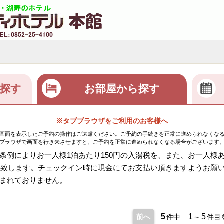
探す
お部屋から探す
※タブブラウザをご利用のお客様へ
画面を表示したご予約の操作はご遠慮ください。ご予約の手続きを正常に進められなくな
ブラウザで画面を行き来させますと、ご予約を正常に進められなくなる場合がございます
例によりお一人様1泊あたり150円の入湯税を、また、お一人様あた
頂戴致します。チェックイン時に現金にてお支払い頂きますようお願
まれておりません。
5
1
5
前へ
件中
～
件目