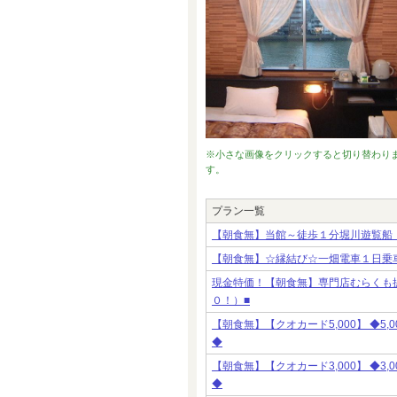
※小さな画像をクリックすると切り替わり
す。
プラン一覧
【朝食無】当館～徒歩１分堀川遊覧船
【朝食無】☆縁結び☆一畑電車１日乗
現金特価！【朝食無】専門店むらくも
０！）■
【朝食無】【クオカード5,000】 ◆
◆
【朝食無】【クオカード3,000】 ◆
◆