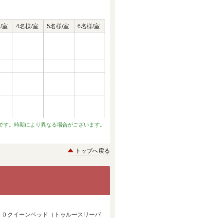
/室
4名様/室
5名様/室
6名様/室
です。時期により異なる場合がございます。
トップへ戻る
５０クイーンベッド（トゥルースリーパ