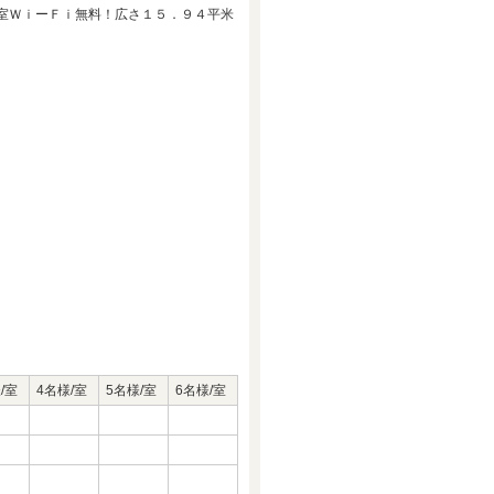
室ＷｉーＦｉ無料！広さ１５．９４平米
/室
4名様/室
5名様/室
6名様/室