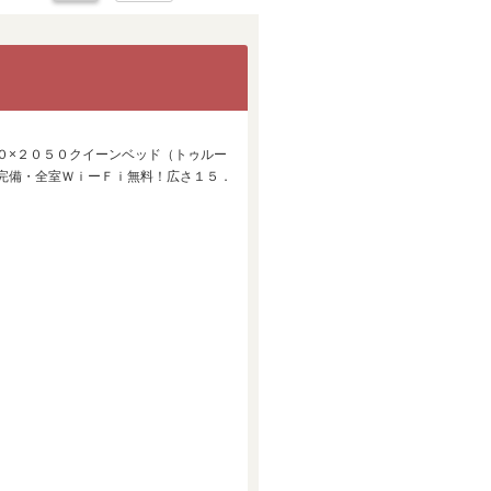
０×２０５０クイーンベッド（トゥルー
完備・全室ＷｉーＦｉ無料！広さ１５．