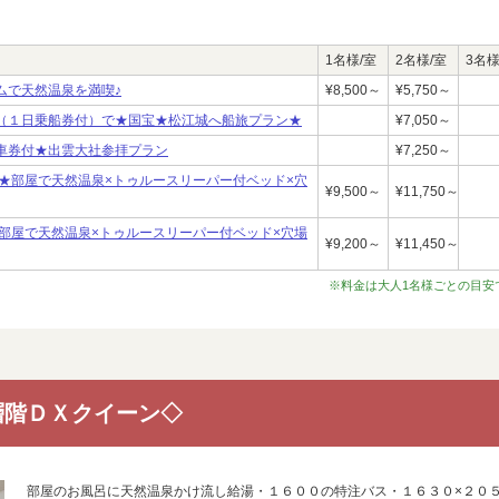
1名様/室
2名様/室
3名様
ムで天然温泉を満喫♪
¥8,500～
¥5,750～
（１日乗船券付）で★国宝★松江城へ船旅プラン★
¥7,050～
車券付★出雲大社参拝プラン
¥7,250～
★部屋で天然温泉×トゥルースリーパー付ベッド×穴
¥9,500～
¥11,750～
部屋で天然温泉×トゥルースリーパー付ベッド×穴場
¥9,200～
¥11,450～
※料金は大人1名様ごとの目安
層階ＤＸクイーン◇
部屋のお風呂に天然温泉かけ流し給湯・１６００の特注バス・１６３０×２０