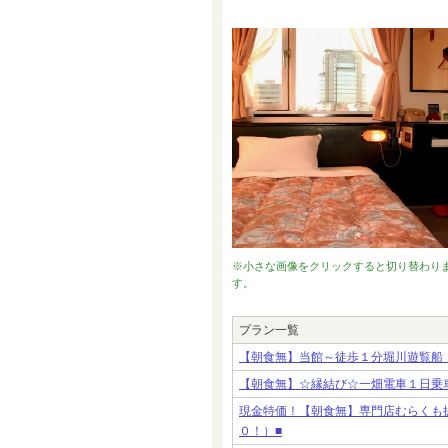
※小さな画像をクリックすると切り替わり
す。
プラン一覧
【朝食無】当館～徒歩１分堀川遊覧船
【朝食無】☆縁結び☆一畑電車１日乗
現金特価！【朝食無】専門店むらくも
０！）■