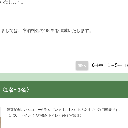
いたします。
きましては、宿泊料金の100％を頂戴いたします。
6
1
5
前へ
件中
～
件目
〈1名~3名〉
洋室湖側にバルコニーが付いています。1名から３名までご利用可能です。
【バス・トイレ（洗浄機付トイレ）付/全室禁煙】