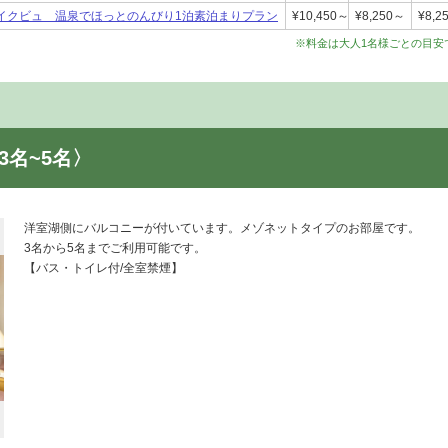
イクビュ 温泉でほっとのんびり1泊素泊まりプラン
¥10,450～
¥8,250～
¥8,2
※料金は大人1名様ごとの目安
3名~5名〉
洋室湖側にバルコニーが付いています。メゾネットタイプのお部屋です。
3名から5名までご利用可能です。
【バス・トイレ付/全室禁煙】