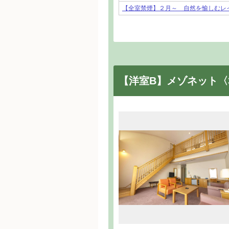
【全室禁煙】２月～ 自然を愉しむレ
【洋室B】メゾネット〈