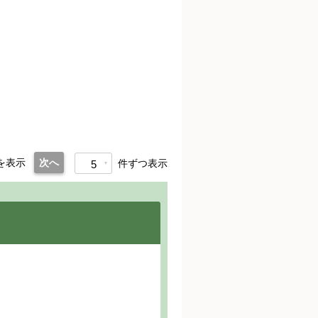
を表示
次へ
件ずつ表示
5