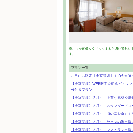
※小さな画像をクリックすると切り替わり
す。
プラン一覧
お日にち限定【全室禁煙】１泊夕食選
【全室禁煙】WEB限定☆朝食ビュッフ
分付きプラン
【全室禁煙】２月～ 上質な素材を味
【全室禁煙】２月～ スタンダードコ
【全室禁煙】２月～ 海の幸を食す１
【全室禁煙】２月～ たっぷの湯自慢
【全室禁煙】２月～ レストラン自慢