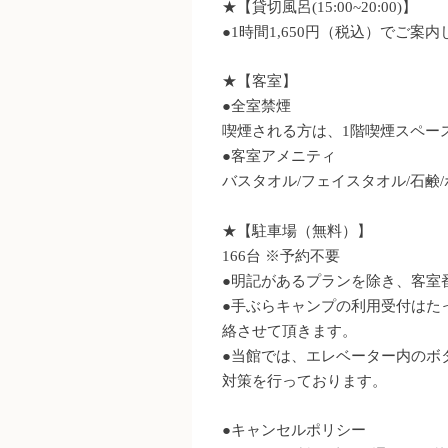
★【貸切風呂(15:00~20:00)】
●1時間1,650円（税込）でご
★【客室】
●全室禁煙
喫煙される方は、1階喫煙スペー
●客室アメニティ
バスタオル/フェイスタオル/石鹸/
★【駐車場（無料）】
166台 ※予約不要
●
明記があるプランを除き、客室
●手ぶらキャンプの利用受付は
た
絡させて頂きます。
●
当館では、エレベーター内のボ
対策を行っております。
●キャンセルポリシー