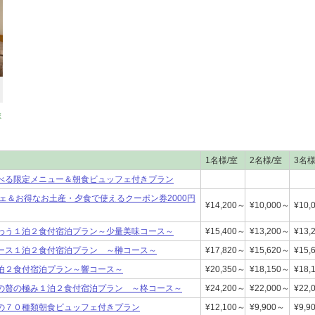
ま
1名様/室
2名様/室
3名様
べる限定メニュー＆朝食ビュッフェ付きプラン
ェ＆お得なお土産・夕食で使えるクーポン券2000円
¥14,200～
¥10,000～
¥10,
わう１泊２食付宿泊プラン～少量美味コース～
¥15,400～
¥13,200～
¥13,
ース１泊２食付宿泊プラン ～榊コース～
¥17,820～
¥15,620～
¥15,
泊２食付宿泊プラン～響コース～
¥20,350～
¥18,150～
¥18,
の贅の極み１泊２食付宿泊プラン ～柊コース～
¥24,200～
¥22,000～
¥22,
の７０種類朝食ビュッフェ付きプラン
¥12,100～
¥9,900～
¥9,9