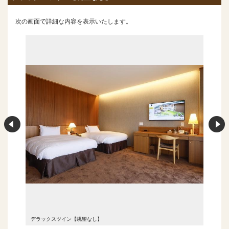
次の画面で詳細な内容を表示いたします。
デラックスツイン【眺望なし】
デラック