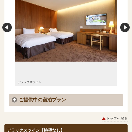
デラックスツイン
デラック
ご提供中の宿泊プラン
トップへ戻る
デラックスツイン【眺望なし】