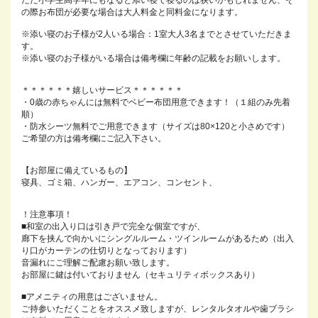
ただ小学生高学年にもなると添い寝で寝るのは狭いかもしれません、そ
の際お布団が必要な場合は大人料金と同料金になります。
※添い寝のお子様が2人いる場合：1室大人3名までとさせていただきま
す。
※添い寝のお子様がいる場合は備考欄に年齢の記載をお願いします。
＊＊＊＊＊＊嬉しいサービス＊＊＊＊＊＊
・0歳の赤ちゃんには無料でベビー布団用意できます！（１組のみ先着
順）
・防水シーツ無料でご用意できます（サイズは80×120と小さめです）
ご希望の方は備考欄にご記入下さい。
【お部屋に備えているもの】
寝具、ゴミ箱、ハンガー、エアコン、コンセント、
！注意事項！
■和室の出入り口は引き戸で完全な個室ですが、
廊下を挟んで向かいにシングルルーム・ツインルームがあるため（出入
り口がカーテンの仕切りとなっております）
音漏れにご理解ご配慮お願い致します。
お部屋に鍵は付いておりません（セキュリティボックスあり）
■アメニティの用意はございません。
ご持参いただくことをオススメ致しますが、レンタルタオルや歯ブラシ