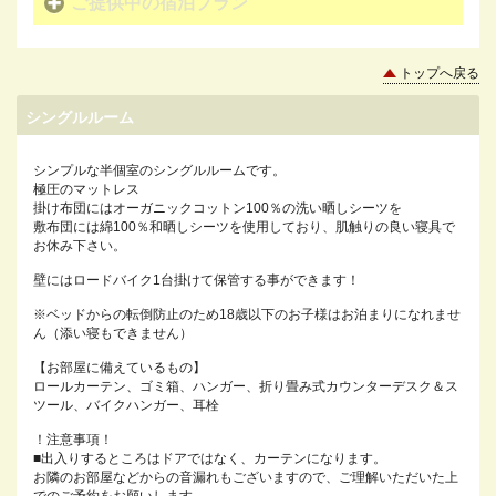
ご提供中の宿泊プラン
トップへ戻る
シングルルーム
シンプルな半個室のシングルルームです。
極圧のマットレス
掛け布団にはオーガニックコットン100％の洗い晒しシーツを
敷布団には綿100％和晒しシーツを使用しており、肌触りの良い寝具で
お休み下さい。
壁にはロードバイク1台掛けて保管する事ができます！
※ベッドからの転倒防止のため18歳以下のお子様はお泊まりになれませ
ん（添い寝もできません）
【お部屋に備えているもの】
ロールカーテン、ゴミ箱、ハンガー、折り畳み式カウンターデスク＆ス
ツール、バイクハンガー、耳栓
！注意事項！
■出入りするところはドアではなく、カーテンになります。
お隣のお部屋などからの音漏れもございますので、ご理解いただいた上