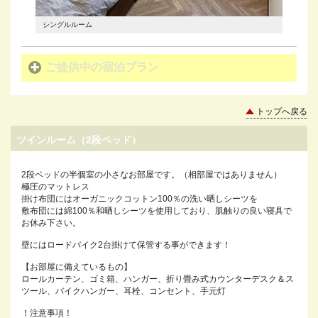
シングルルーム
シングル
ご提供中の宿泊プラン
トップへ戻る
ツインルーム（2段ベッド）
2段ベッドの半個室の小さなお部屋です。（相部屋ではありません）
極圧のマットレス
掛け布団にはオーガニックコットン100％の洗い晒しシーツを
敷布団には綿100％和晒しシーツを使用しており、肌触りの良い寝具で
お休み下さい。
壁にはロードバイク2台掛けて保管する事ができます！
【お部屋に備えているもの】
ロールカーテン、ゴミ箱、ハンガー、折り畳み式カウンターデスク＆ス
ツール、バイクハンガー、耳栓、コンセント、手元灯
！注意事項！