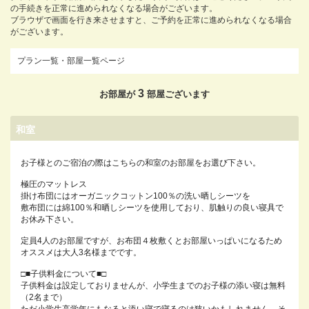
の手続きを正常に進められなくなる場合がございます。
ブラウザで画面を行き来させますと、ご予約を正常に進められなくなる場合
がございます。
プラン一覧・部屋一覧ページ
3
お部屋が
部屋ございます
和室
お子様とのご宿泊の際はこちらの和室のお部屋をお選び下さい。
極圧のマットレス
掛け布団にはオーガニックコットン100％の洗い晒しシーツを
敷布団には綿100％和晒しシーツを使用しており、肌触りの良い寝具で
お休み下さい。
定員4人のお部屋ですが、お布団４枚敷くとお部屋いっぱいになるため
オススメは大人3名様までです。
□■子供料金について■□
子供料金は設定しておりませんが、小学生までのお子様の添い寝は無料
（2名まで）