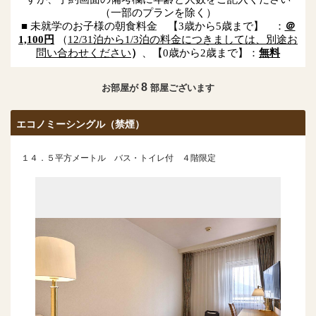
（一部のプランを除く）
■ 未就学のお子様の朝食料金 【3歳から5歳まで】 ：
＠
1,100円
（
12/31泊から1/3泊の料金につきましては、別途お
問い合わせください
）
、【0歳から2歳まで】：
無料
8
お部屋が
部屋ございます
エコノミーシングル（禁煙）
１４．５平方メートル バス・トイレ付 ４階限定