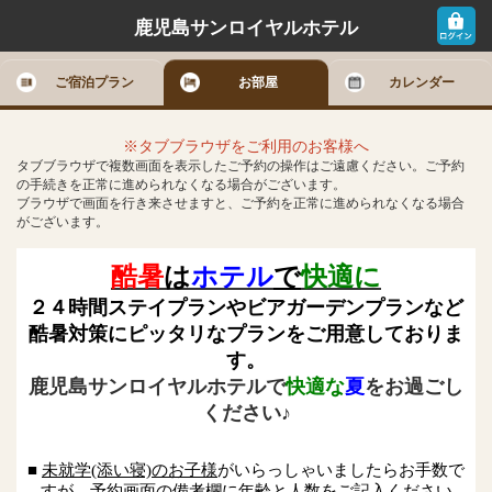
鹿児島サンロイヤルホテル
ご宿泊プラン
お部屋
カレンダー
※タブブラウザをご利用のお客様へ
タブブラウザで複数画面を表示したご予約の操作はご遠慮ください。ご予約
の手続きを正常に進められなくなる場合がございます。
ブラウザで画面を行き来させますと、ご予約を正常に進められなくなる場合
がございます。
酷暑
は
ホテル
で
快適に
２４時間ステイプランやビアガーデンプランなど
酷暑対策にピッタリなプランをご用意しておりま
す。
鹿児島サンロイヤルホテルで
快適な
夏
をお過ごし
ください♪
■
未就学(添い寝)のお子様
がいらっしゃいましたらお手数で
すが、予約画面の備考欄に年齢と人数をご記入ください