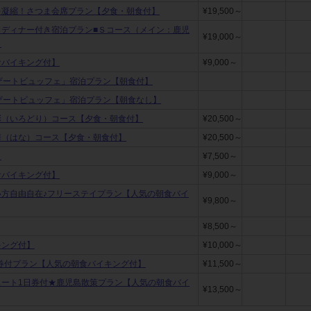
を凝縮！さつま会席プラン【夕食・朝食付】
¥19,500～
」ディナー付き宿泊プラン■Ｓコース（メイン：鹿児
¥19,000～
】
食バイキング付】
¥9,000～
ザートビュッフェ」宿泊プラン【朝食付】
ザートビュッフェ」宿泊プラン【朝食なし】
彩（いろどり）コース【夕食・朝食付】
¥20,500～
華（はな）コース【夕食・朝食付】
¥20,500～
】
¥7,500～
食バイキング付】
¥9,000～
い方自由自在♪フリーステイプラン【人気の朝食バイ
¥9,800～
¥8,500～
キング付】
¥10,000～
場券付プラン【人気の朝食バイキング付】
¥11,500～
ュート1日券付★鹿児島散策プラン【人気の朝食バイ
¥13,500～