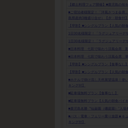
【郷土料理フェア開催】■鹿児島の旬
■ご宿泊者様限定！「洋風さつま会席
島県産肉3種盛り合せ）【夕・朝食付
【早割】■シングルプラン【人気の朝
1日30名様限定！「ラグジュアリーデ
1日30名様限定！「ラグジュアリーデ
■日本料理 七彩で味わう涼風会席 
■日本料理 七彩で味わう涼風会席 
【早割】■シングルプラン【食事なし
【早割】■シングルプラン【人気の朝
■ホテルで掛け流し天然展望温泉！使
キング付】
■駐車場無料プラン【食事なし】
■駐車場無料プラン【人気の朝食バイ
■鹿児島名勝〝仙巌園（磯庭園）”入
■バス・電車・フェリー乗り放題★キ
キング付】