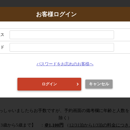
お客様ログイン
探す
お部屋から探す
レス
ード
※タブブラウザをご利用のお客様へ
画面を表示したご予約の操作はご遠慮ください。ご予約の手続きを正常に進められなくな
ブラウザで画面を行き来させますと、ご予約を正常に進められなくなる場合がございます
パスワードをお忘れのお客様へ
酷暑
は
ホテル
で
快適に
やビアガーデンプランなど酷暑対策にピッタリなプラン
キャンセル
ログイン
鹿児島サンロイヤルホテルで
快適な
夏
をお過ごしください
っしゃいましたらお手数ですが、予約画面の備考欄に年齢と人数を
除く）
【3歳から5歳まで】 ：
＠1,100円
（
12/31泊から1/3泊の料金に