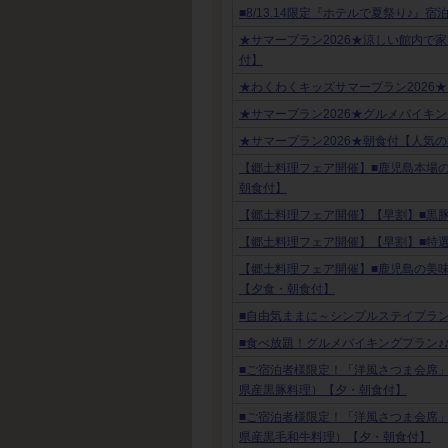
■8/13.14限定『ホテルで夏祭り♪』
★サマープラン2026★涼しい館内で
付】
★わくわくキッズサマープラン2026
★サマープラン2026★グルメバイキ
★サマープラン2026★朝食付【人気
【郷土料理フェア開催】■鹿児島本場
朝食付】
【郷土料理フェア開催】【早割】■黒
【郷土料理フェア開催】【早割】■特
【郷土料理フェア開催】■鹿児島の美
【夕食・朝食付】
■自由気ままに～シンプルステイプラン
■食べ放題！グルメバイキングプラン♪
■ご宿泊者様限定！「洋風さつま会席
県産黒豚料理）【夕・朝食付】
■ご宿泊者様限定！「洋風さつま会席
県産黒毛和牛料理）【夕・朝食付】