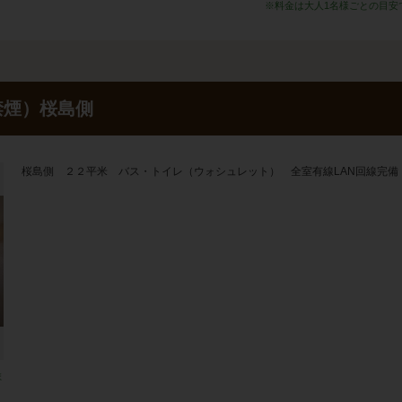
※料金は大人1名様ごとの目安
禁煙）桜島側
桜島側 ２２平米 バス・トイレ（ウォシュレット） 全室有線LAN回線完備
ま