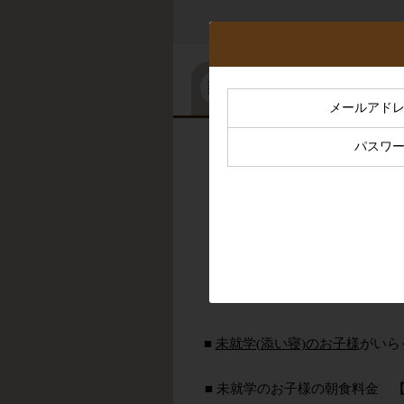
ご宿泊プランから
メールアド
パスワ
タブブラウザで複数
２４時間ステイプラン
■
未就学(添い寝)のお子様
がいら
■ 未就学のお子様の朝食料金 