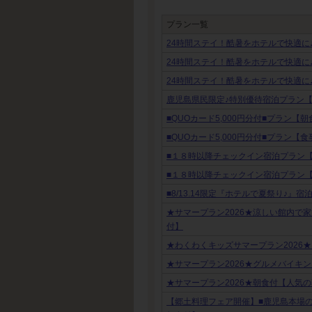
プラン一覧
24時間ステイ！酷暑をホテルで快適に
24時間ステイ！酷暑をホテルで快適に
24時間ステイ！酷暑をホテルで快適に
鹿児島県民限定♪特別優待宿泊プラン
■QUOカード5,000円分付■プラン【
■QUOカード5,000円分付■プラン【
■１８時以降チェックイン宿泊プラン
■１８時以降チェックイン宿泊プラン
■8/13.14限定『ホテルで夏祭り♪』
★サマープラン2026★涼しい館内で
付】
★わくわくキッズサマープラン2026
★サマープラン2026★グルメバイキ
★サマープラン2026★朝食付【人気
【郷土料理フェア開催】■鹿児島本場