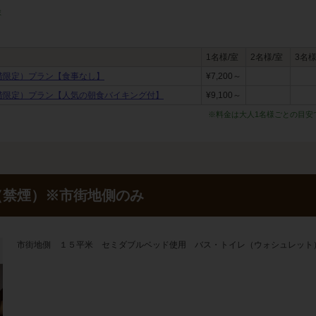
ま
1名様/室
2名様/室
3名様
階限定）プラン【食事なし】
¥7,200～
階限定）プラン【人気の朝食バイキング付】
¥9,100～
※料金は大人1名様ごとの目安
（禁煙）※市街地側のみ
市街地側 １５平米 セミダブルベッド使用 バス・トイレ（ウォシュレット