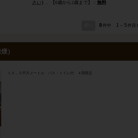
さい
）
、【0歳から2歳まで】：
無料
8
1
5
前へ
件中
～
件目
禁煙）
１４．５平方メートル バス・トイレ付 ４階限定