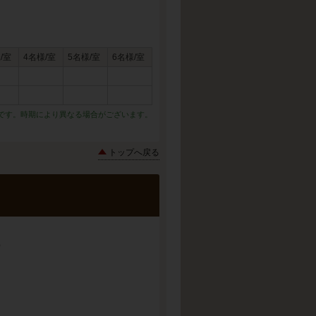
/室
4名様/室
5名様/室
6名様/室
です。時期により異なる場合がございます。
トップへ戻る
）