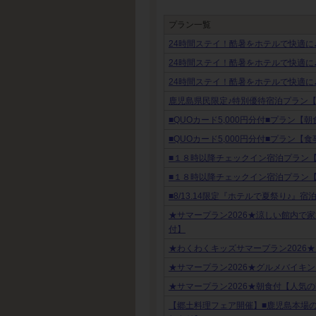
プラン一覧
24時間ステイ！酷暑をホテルで快適に
24時間ステイ！酷暑をホテルで快適に
24時間ステイ！酷暑をホテルで快適に
鹿児島県民限定♪特別優待宿泊プラン
■QUOカード5,000円分付■プラン【
■QUOカード5,000円分付■プラン【
■１８時以降チェックイン宿泊プラン
■１８時以降チェックイン宿泊プラン
■8/13.14限定『ホテルで夏祭り♪』
★サマープラン2026★涼しい館内で
付】
★わくわくキッズサマープラン2026
★サマープラン2026★グルメバイキ
★サマープラン2026★朝食付【人気
【郷土料理フェア開催】■鹿児島本場