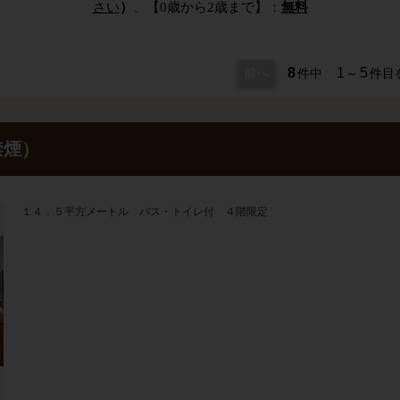
さい
）
、【0歳から2歳まで】：
無料
8
1
5
前へ
件中
～
件目
禁煙）
１４．５平方メートル バス・トイレ付 ４階限定