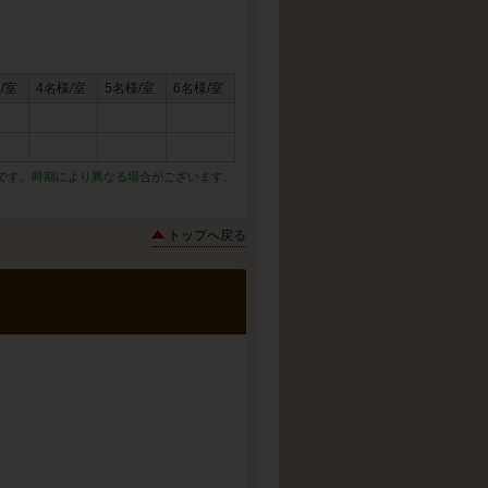
/室
4名様/室
5名様/室
6名様/室
です。時期により異なる場合がございます。
トップへ戻る
）