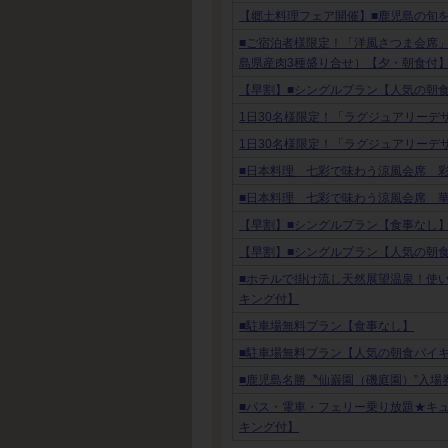
【郷土料理フェア開催】■鹿児島の旬
■ご宿泊者様限定！「洋風さつま会席
島県産肉3種盛り合せ）【夕・朝食付
【早割】■シングルプラン【人気の朝
1日30名様限定！「ラグジュアリーデ
1日30名様限定！「ラグジュアリーデ
■日本料理 七彩で味わう涼風会席 
■日本料理 七彩で味わう涼風会席 
【早割】■シングルプラン【食事なし
【早割】■シングルプラン【人気の朝
■ホテルで掛け流し天然展望温泉！使
キング付】
■駐車場無料プラン【食事なし】
■駐車場無料プラン【人気の朝食バイ
■鹿児島名勝〝仙巌園（磯庭園）”入
■バス・電車・フェリー乗り放題★キ
キング付】