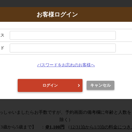
お客様ログイン
探す
お部屋から探す
レス
ード
※タブブラウザをご利用のお客様へ
画面を表示したご予約の操作はご遠慮ください。ご予約の手続きを正常に進められなくな
ブラウザで画面を行き来させますと、ご予約を正常に進められなくなる場合がございます
パスワードをお忘れのお客様へ
酷暑
は
ホテル
で
快適に
やビアガーデンプランなど酷暑対策にピッタリなプラン
キャンセル
ログイン
鹿児島サンロイヤルホテルで
快適な
夏
をお過ごしください
っしゃいましたらお手数ですが、予約画面の備考欄に年齢と人数を
除く）
【3歳から5歳まで】 ：
＠1,100円
（
12/31泊から1/3泊の料金に