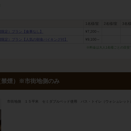
ま
1名様/室
2名様/室
3名様
階限定）プラン【食事なし】
¥7,200～
階限定）プラン【人気の朝食バイキング付】
¥9,100～
※料金は大人1名様ごとの目安
（禁煙）※市街地側のみ
市街地側 １５平米 セミダブルベッド使用 バス・トイレ（ウォシュレット