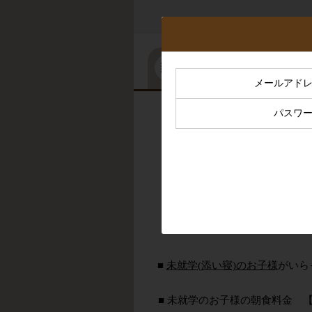
ご宿泊プランから
メールアド
パスワ
タブブラウザで複数
２４時間ステイプラン
■
未就学(添い寝)のお子様
がいら
■ 未就学のお子様の朝食料金 