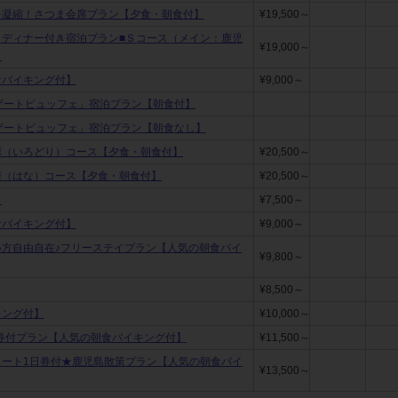
を凝縮！さつま会席プラン【夕食・朝食付】
¥19,500～
」ディナー付き宿泊プラン■Ｓコース（メイン：鹿児
¥19,000～
】
食バイキング付】
¥9,000～
ザートビュッフェ」宿泊プラン【朝食付】
ザートビュッフェ」宿泊プラン【朝食なし】
彩（いろどり）コース【夕食・朝食付】
¥20,500～
華（はな）コース【夕食・朝食付】
¥20,500～
】
¥7,500～
食バイキング付】
¥9,000～
い方自由自在♪フリーステイプラン【人気の朝食バイ
¥9,800～
¥8,500～
キング付】
¥10,000～
場券付プラン【人気の朝食バイキング付】
¥11,500～
ュート1日券付★鹿児島散策プラン【人気の朝食バイ
¥13,500～