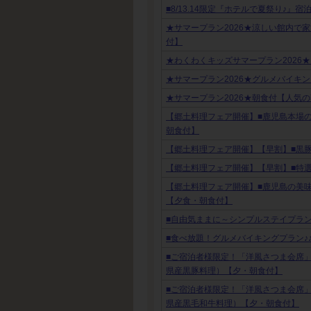
■8/13.14限定『ホテルで夏祭り♪』
★サマープラン2026★涼しい館内で
付】
★わくわくキッズサマープラン2026
★サマープラン2026★グルメバイキ
★サマープラン2026★朝食付【人気
【郷土料理フェア開催】■鹿児島本場
朝食付】
【郷土料理フェア開催】【早割】■黒
【郷土料理フェア開催】【早割】■特
【郷土料理フェア開催】■鹿児島の美
【夕食・朝食付】
■自由気ままに～シンプルステイプラン
■食べ放題！グルメバイキングプラン♪
■ご宿泊者様限定！「洋風さつま会席
県産黒豚料理）【夕・朝食付】
■ご宿泊者様限定！「洋風さつま会席
県産黒毛和牛料理）【夕・朝食付】