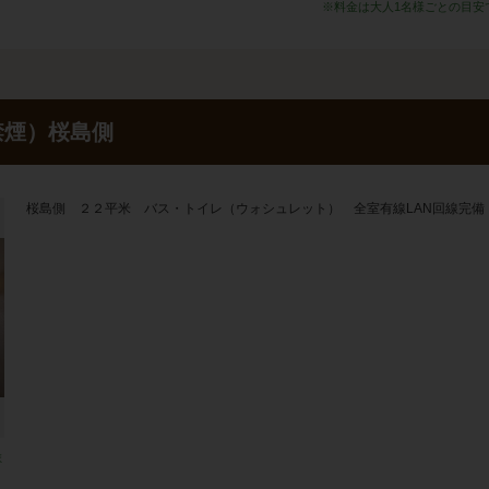
※料金は大人1名様ごとの目安
禁煙）桜島側
桜島側 ２２平米 バス・トイレ（ウォシュレット） 全室有線LAN回線完備
ま