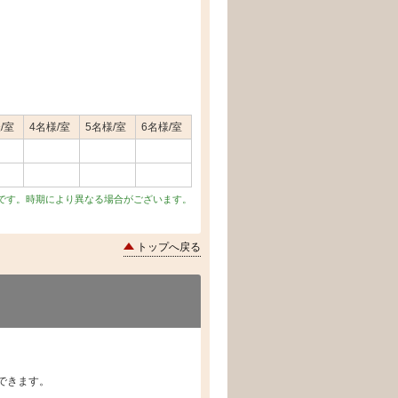
/室
4名様/室
5名様/室
6名様/室
です。時期により異なる場合がございます。
トップへ戻る
できます。