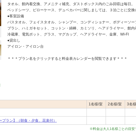
タオル、館内着交換、アメニティ補充、ダストボックス内のごみ回収は毎日。
ベッドシーツ、ピローケース、デュベカバーに関しましては、３泊ごとに交換
●客室設備
バスタオル、フェイスタオル、シャンプー、コンディショナー、ボディーソー
ブラシ、ハミガキセット、コットン・綿棒、カミソリ、ヘアドライヤー、館内
冷蔵庫、電気ポット、グラス、マグカップ、ヘアドライヤー、金庫、WI-FI
●貸出し
アイロン・アイロン台
＊＊＊プラン名をクリックすると料金表カレンダーを閲覧できます＊＊＊
ま
1名様/室
2名様/室
3名様
ープラン】（朝食・夕食、花束付）
※料金は大人1名様ごとの目安