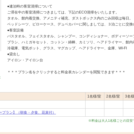
●連泊時の客室清掃について
ご滞在中の客室清掃につきましては、下記のECO清掃をいたします。
タオル、館内着交換、アメニティ補充、ダストボックス内のごみ回収は毎日。
ベッドシーツ、ピローケース、デュベカバーに関しましては、３泊ごとに交換
●客室設備
バスタオル、フェイスタオル、シャンプー、コンディショナー、ボディーソー
ブラシ、ハミガキセット、コットン・綿棒、カミソリ、ヘアドライヤー、館内
冷蔵庫、電気ポット、グラス、マグカップ、ヘアドライヤー、金庫、WI-FI
●貸出し
アイロン・アイロン台
＊＊＊プラン名をクリックすると料金表カレンダーを閲覧できます＊＊＊
ま
1名様/室
2名様/室
3名様
ープラン】（朝食・夕食、花束付）
※料金は大人1名様ごとの目安