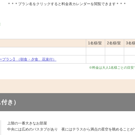
＊＊＊プラン名をクリックすると料金表カレンダーを閲覧できます＊＊＊
ま
1名様/室
2名様/室
3名様
ープラン】（朝食・夕食、花束付）
※料金は大人1名様ごとの目安
ス付き）
上階の一番大きなお部屋
中央には広めのバスタブがあり 夜にはテラスから満点の星空を眺めることが