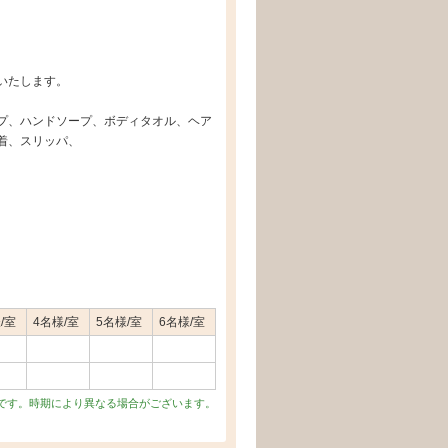
いたします。
プ、ハンドソープ、ボディタオル、ヘア
着、スリッパ、
/室
4名様/室
5名様/室
6名様/室
です。時期により異なる場合がございます。