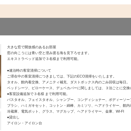
大きな窓で開放感のあるお部屋
窓の向こうには青い空と澄み渡る海を見下ろせます。
エキストラベッド追加で３名様まで利用可能。
●連泊時の客室清掃について
ご滞在中の客室清掃につきましては、下記のECO清掃をいたします。
タオル、館内着交換、アメニティ補充、ダストボックス内のごみ回収は毎日。
ベッドシーツ、ピローケース、デュベカバーに関しましては、３泊ごとに交換
●客室設備追加で３名様 まで利用可能。
バスタオル、フェイスタオル、シャンプー、コンディショナー、ボディーソー
ブラシ、ハミガキセット、コットン・綿棒、カミソリ、ヘアドライヤー、館内
冷蔵庫、電気ポット、グラス、マグカップ、ヘアドライヤー、金庫、WI-FI
●貸出し
アイロン・アイロン台