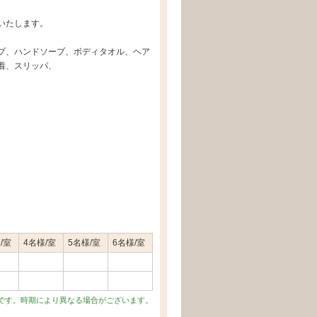
いたします。
プ、ハンドソープ、ボディタオル、ヘア
着、スリッパ、
/室
4名様/室
5名様/室
6名様/室
です。時期により異なる場合がございます。