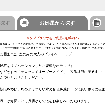
探す
お部屋から探す
※タブブラウザをご利用のお客様へ
画面を表示したご予約の操作はご遠慮ください。ご予約の手続きを正常に進められなくな
ブラウザで画面を行き来させますと、ご予約を正常に進められなくなる場合がございます
に囲まれた5室のみの大人のプライベートリゾート
邸宅をリノベーションした小規模なホテルです。
などをすべてモロッコでオーダーメイドし、装飾細部に至るまで
んびりとお過ごしください。
朝陽を浴び、鳥のさえずりや水の音色を感じ、心地良い香りに包
月には海面に映る月明かりの道をお楽しみいただけます。