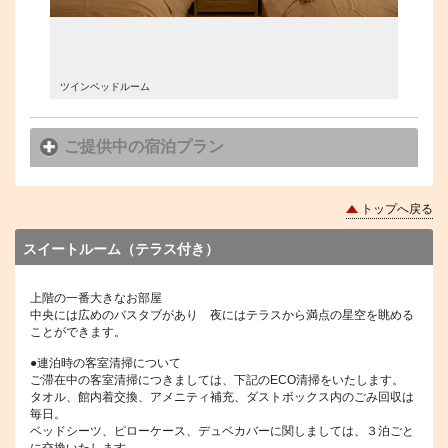
ツインベッドルーム
ツインベ
ご提供中の宿泊プラン
トップへ戻る
スイートルーム（テラス付き）
上階の一番大きなお部屋
中央には広めのバスタブがあり 夜にはテラスから満点の星空を眺める
ことができます。
●連泊時の客室清掃について
ご滞在中の客室清掃につきましては、下記のECO清掃をいたします。
タオル、館内着交換、アメニティ補充、ダストボックス内のごみ回収は
毎日。
ベッドシーツ、ピローケース、デュベカバーに関しましては、３泊ごと