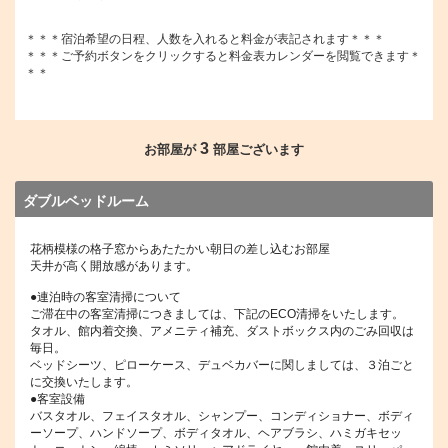
＊＊＊宿泊希望の日程、人数を入れると料金が表記されます＊＊＊
＊＊＊ご予約ボタンをクリックすると料金表カレンダーを閲覧できます＊
＊＊
3
お部屋が
部屋ございます
ダブルベッドルーム
花柄模様の格子窓からあたたかい朝日の差し込むお部屋
天井が高く開放感があります。
●連泊時の客室清掃について
ご滞在中の客室清掃につきましては、下記のECO清掃をいたします。
タオル、館内着交換、アメニティ補充、ダストボックス内のごみ回収は
毎日。
ベッドシーツ、ピローケース、デュベカバーに関しましては、３泊ごと
に交換いたします。
●客室設備
バスタオル、フェイスタオル、シャンプー、コンディショナー、ボディ
ーソープ、ハンドソープ、ボディタオル、ヘアブラシ、ハミガキセッ