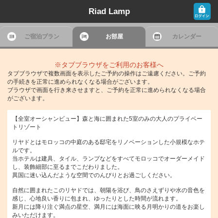
Riad Lamp
ご宿泊プラン
お部屋
カレンダー
※タブブラウザをご利用のお客様へ
タブブラウザで複数画面を表示したご予約の操作はご遠慮ください。ご予約
の手続きを正常に進められなくなる場合がございます。
ブラウザで画面を行き来させますと、ご予約を正常に進められなくなる場合
がございます。
【全室オーシャンビュー】森と海に囲まれた5室のみの大人のプライベー
トリゾート
リヤドとはモロッコの中庭のある邸宅をリノベーションした小規模なホテ
ルです。
当ホテルは建具、タイル、ランプなどをすべてモロッコでオーダーメイド
し、装飾細部に至るまでこだわりました。
異国に迷い込んだような空間でのんびりとお過ごしください。
自然に囲まれたこのリヤドでは、朝陽を浴び、鳥のさえずりや水の音色を
感じ、心地良い香りに包まれ、ゆったりとした時間が流れます。
新月には降り注ぐ満点の星空、満月には海面に映る月明かりの道をお楽し
みいただけます。