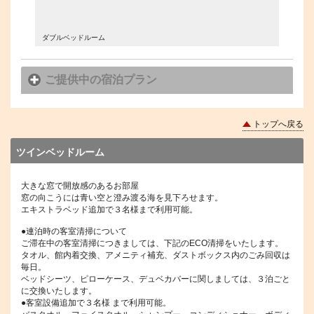
ダブルベッドルーム
ダブルベ
ご提供中の宿泊プラン
トップへ戻る
ツインベッドルーム
大きな窓で開放感のあるお部屋
窓の向こうには青い空と澄み渡る海を見下ろせます。
エキストラベッド追加で３名様まで利用可能。
●連泊時の客室清掃について
ご滞在中の客室清掃につきましては、下記のECO清掃をいたします。
タオル、館内着交換、アメニティ補充、ダストボックス内のごみ回収は
毎日。
ベッドシーツ、ピローケース、デュベカバーに関しましては、３泊ごと
に交換いたします。
●客室設備追加で３名様 まで利用可能。