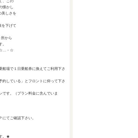
く、この
の懐かし
の美しさを
根を下げて
ヶ所から
す。
☆…・☆
乗船場で１日乗船券に換えてご利用下さ
予約している」とフロントに仰って下さ
ンです。（プラン料金に含んでいま
Ｐにてご確認下さい。
す。★