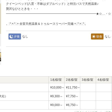
クイーンベッド(八雲・不昧はダブルベッド）と特注バスで天然温泉♪
贅沢なひとときを・・・
━━━━━━━━━━━━━━━━━━━━━━━━━━━━━━★☆…・☆
。:*:+:*.:+ 全室天然温泉＆トゥルースリーパー完備 +:.*:+:.*:。
夕食
なし
朝食
なし
1名様/室
2名様/室
3名様/室
4名様/室
¥10,000～
¥11,750～
大社）
¥9,300～
¥7,750～
）
¥9,000～
¥6,750～