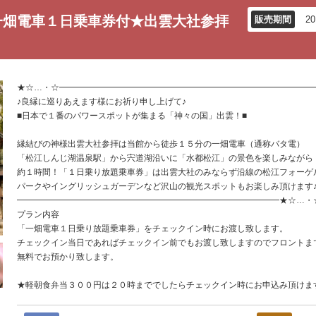
一畑電車１日乗車券付★出雲大社参拝
販売期間
2
★☆…・☆━━━━━━━━━━━━━━━━━━━━━━━━━━━━━━
♪良縁に巡りあえます様にお祈り申し上げて♪
■日本で１番のパワースポットが集まる「神々の国」出雲！■
縁結びの神様出雲大社参拝は当館から徒歩１５分の一畑電車（通称バタ電）
「松江しんじ湖温泉駅」から宍道湖沿いに「水都松江」の景色を楽しみながら
約１時間！「１日乗り放題乗車券」は出雲大社のみならず沿線の松江フォーゲ
パークやイングリッシュガーデンなど沢山の観光スポットもお楽しみ頂けます
━━━━━━━━━━━━━━━━━━━━━━━━━━━━━━━★☆…・
プラン内容
「一畑電車１日乗り放題乗車券」をチェックイン時にお渡し致します。
チェックイン当日であればチェックイン前でもお渡し致しますのでフロントま
無料でお預かり致します。
★軽朝食弁当３００円は２０時まででしたらチェックイン時にお申込み頂けま