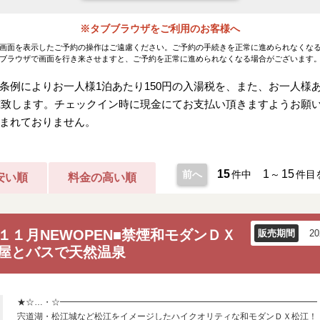
※タブブラウザをご利用のお客様へ
画面を表示したご予約の操作はご遠慮ください。ご予約の手続きを正常に進められなくな
ブラウザで画面を行き来させますと、ご予約を正常に進められなくなる場合がございます
例によりお一人様1泊あたり150円の入湯税を、また、お一人様あた
頂戴致します。チェックイン時に現金にてお支払い頂きますようお願
まれておりません。
15
1
15
前へ
件中
～
件目
安い順
料金の高い順
１１月NEWOPEN■禁煙和モダンＤＸ
販売期間
2
屋とバスで天然温泉
★☆…・☆━━━━━━━━━━━━━━━━━━━━━━━━━━━━━━
宍道湖・松江城など松江をイメージしたハイクオリティな和モダンＤＸ松江！