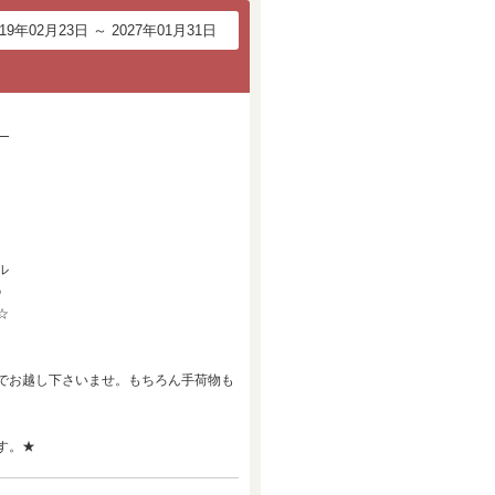
019年02月23日 ～ 2027年01月31日
━
ル
♪
☆
でお越し下さいませ。もちろん手荷物も
す。★