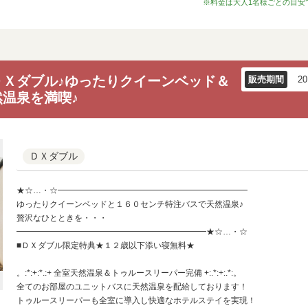
※料金は大人1名様ごとの目安
ＤＸダブル♪ゆったりクイーンベッド＆
販売期間
2
温泉を満喫♪
ＤＸダブル
★☆…・☆━━━━━━━━━━━━━━━━━━━━━━━
ゆったりクイーンベッドと１６０センチ特注バスで天然温泉♪
贅沢なひとときを・・・
━━━━━━━━━━━━━━━━━━━━━━━★☆…・☆
■ＤＸダブル限定特典★１２歳以下添い寝無料★
。:*:+:*.:+ 全室天然温泉＆トゥルースリーパー完備 +:.*:+:.*:。
全てのお部屋のユニットバスに天然温泉を配給しております！
トゥルースリーパーも全室に導入し快適なホテルステイを実現！