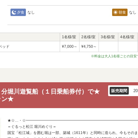
夕食
なし
朝食
なし
1名様/室
2名様/室
3名様/室
4名様/室
ベッド
¥7,000～
¥4,750～
※料金は大人1名様ごとの目安
１分堀川遊覧船（１日乗船券付）で★
販売期間
2
ラン★
★☆…・☆━━━━━━━━━━━━━━━━━━━━━━━━━━━━━━
＝ぐるっと松江 堀川めぐり＝
国宝「松江城」を囲む堀は一部、築城（1611年）と同時に造られ、今もその