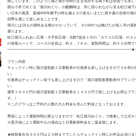
残しています。このように城と堀が当時のまま現存する城下町は全国でも珍し
堀を小舟でめぐる「堀川めぐり」の醍醐味は、舟に揺られながら見る松江城下
い日本の風景、築城400年猶予の時を越えその姿をいまだに残す森の自然や堀
四季を通じて楽しめることです。
堀川には16もの個性ある橋がかかっていて、その内4つは橋げたが低く舟の屋
通ります。
松江堀川ふれあい広場・大手前広場・当館?徒歩１分の「カラコロ広場」の３
の発着ルートで、コースの全長は、約３．７Ｋｍ、遊覧時間は、約５５分間で
━━━━━━━━━━━━━━━━━━━━━━━━━━━━━━━━━━★
プラン内容
チェックイン時に堀川遊覧船１日乗船券の引換券を差し上げますので３か所の
い。
引換券はチェックイン前でも差し上げますので「堀川遊覧船乗船券付プランで
い。
通常１６００円の堀川遊覧船１日乗船券を１４００円で差し上げるお得なプラ
す。）
※このプランはご予約の人数の大人料金を含んだ料金となっております。
季節によって運航時間が異なりますので「松江堀川めぐり」で検索して公式Ｈ
※悪天候により運航中止の場合は１日乗船券料金をご返金致します。
★軽朝食弁当３００円は２０時まででしたらチェックイン時にお申込み頂けま