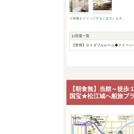
※画像をクリックすると拡大します。
お部屋一覧
【禁煙】ＤＸダブルルーム◆クイーン
【朝食無】当館～徒歩
国宝★松江城へ船旅プ