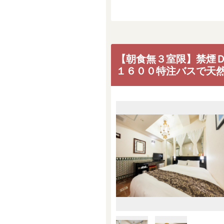
【朝食無３室限】禁煙
１６００特注バスで天然