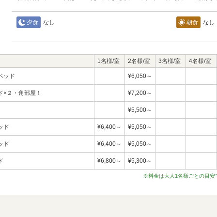
夕食
なし
朝食
なし
1名様/室
2名様/室
3名様/室
4名様/室
ベッド
¥6,050～
ド×２・角部屋！
¥7,200～
¥5,500～
ッド
¥6,400～
¥5,050～
ッド
¥6,400～
¥5,050～
ド
¥6,800～
¥5,300～
※料金は大人1名様ごとの目安