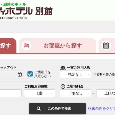
探す
お部屋から探す
ックアウト
一室ご利用人数
ご宿泊日を
指定なし
※寝具不要の添
指定しない
ご利用お部屋数
ご宿泊料金
1室
下限なし
～
上限
検索条件をクリ
この条件で検索