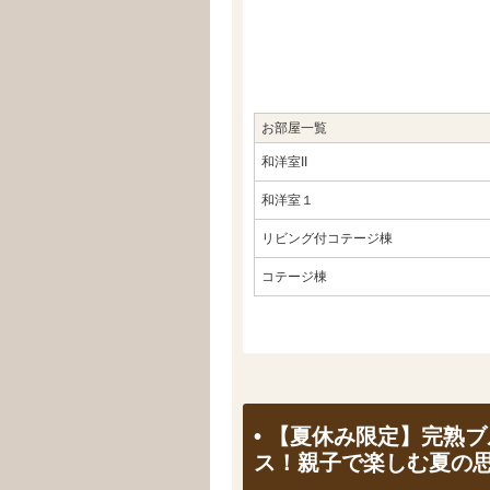
お部屋一覧
和洋室II
和洋室１
リビング付コテージ棟
コテージ棟
• 【夏休み限定】完熟
ス！親子で楽しむ夏の