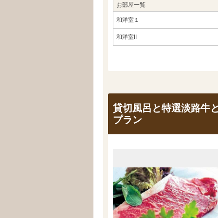
お部屋一覧
和洋室１
和洋室II
貸切風呂と特選淡路牛と
プラン