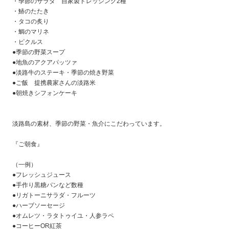
・季節のサラダ 自家製ドレッシング2種
・鰆のたたき
・タコの炙り
・鯛のマリネ
・ピクルス
●季節の野菜スープ
●地魚のアクアパッツァ
●淡路牛のステーキ・季節の焼き野菜
●ご飯 提携農家さんの淡路米
●朝焼きシフォンケーキ
淡路島の素材、季節の野菜・魚介にこだわっています。
『ご朝食』
（一例）
●フレッシュジュース
●手作り黒糖パンなど数種
●リガトーニサラダ・フルーツ
●ハーブソーセージ
●オムレツ・ラタトゥイユ・人参ラペ
●コーヒーOR紅茶