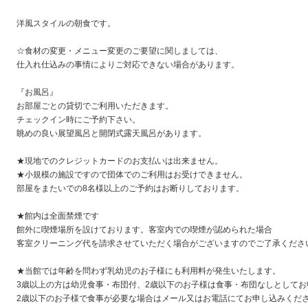
洋風スタイルの朝食です。
☆食材の変更・メニュー変更のご要望に関しましては、
仕入れ仕込みの事情によりご対応できない場合があります。
『お風呂』
お部屋ごとの貸切でご利用いただきます。
チェックイン時にご予約下さい。
眺めの良い展望風呂と開閉式露天風呂があります。
★現地でのクレジットカードのお支払いは出来ません。
★小規模の施設ですので団体でのご利用はお受けできません。
部屋をまたいでの8名様以上のご予約はお断りしております。
★館内は全面禁煙です
館外に喫煙場所を設けております。客室内での喫煙が認められた場合
客室クリーニング代を請求させていただく場合がございますのでご了承くださ
★当館では年齢を問わず乳幼児のお子様にも利用料が発生いたします。
3歳以上の方は幼児食事・布団付、2歳以下のお子様は食事・布団なしとしてお
2歳以下のお子様で食事が必要な場合はメール又はお電話にてお申し込みくだ