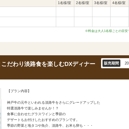
1名様/室
2名様/室
3名様/室
4名様/室
※料金は大人1名様ごとの目安
こだわり淡路食を楽しむDXディナー
販売期間
2
【プラン内容】
神戸牛の元牛といわれる淡路牛をさらにグレードアップした
特選淡路牛で楽しみませんか！？
食事に合わせたグラスワインと季節の
デザートもお付けしたおすすめのプランです。
季節の野菜と地タコや魚介、淡路牛、お米も卵も・・・