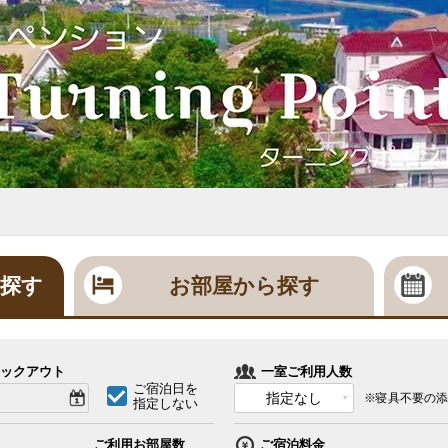
探す
お部屋から探す
ックアウト
一室ご利用人数
ご宿泊日を
指定なし
※寝具不要の添
指定しない
ご利用お部屋数
ご宿泊料金