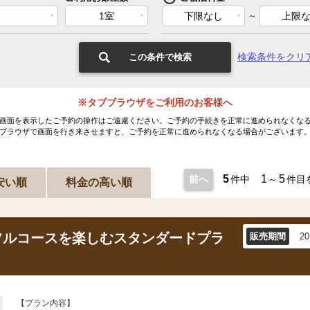
1室
下限なし
～
上限
検索条件をクリ
この条件で検索
※タブブラウザをご利用のお客様へ
画面を表示したご予約の操作はご遠慮ください。ご予約の手続きを正常に進められなくな
ブラウザで画面を行き来させますと、ご予約を正常に進められなくなる場合がございます
5
1
5
前へ
件中
～
件目
安い順
料金の高い順
フルコースを楽しむスタンダードプラ
販売期間
2
【プラン内容】