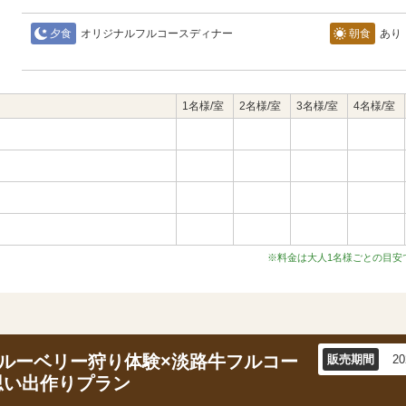
夕食
オリジナルフルコースディナー
朝食
あり
1名様/室
2名様/室
3名様/室
4名様/室
※料金は大人1名様ごとの目安
ブルーベリー狩り体験×淡路牛フルコー
販売期間
2
思い出作りプラン