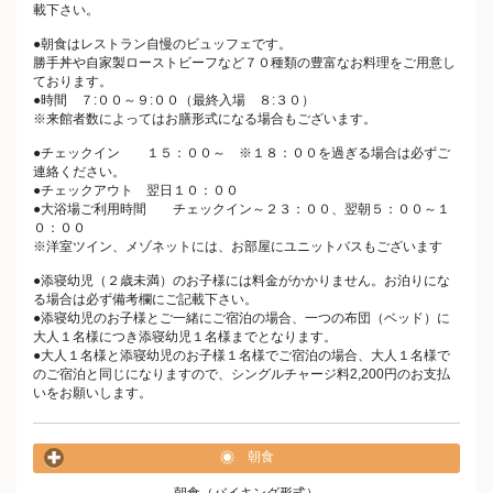
載下さい。
●朝食はレストラン自慢のビュッフェです。
勝手丼や自家製ローストビーフなど７０種類の豊富なお料理をご用意し
ております。
●時間 ７:００～９:００（最終入場 ８:３０）
※来館者数によってはお膳形式になる場合もございます。
●チェックイン １５：００～ ※１８：００を過ぎる場合は必ずご
連絡ください。
●チェックアウト 翌日１０：００
●大浴場ご利用時間 チェックイン～２３：００、翌朝５：００～１
０：００
※洋室ツイン、メゾネットには、お部屋にユニットバスもございます
●添寝幼児（２歳未満）のお子様には料金がかかりません。お泊りにな
る場合は必ず備考欄にご記載下さい。
●添寝幼児のお子様とご一緒にご宿泊の場合、一つの布団（ベッド）に
大人１名様につき添寝幼児１名様までとなります。
●大人１名様と添寝幼児のお子様１名様でご宿泊の場合、大人１名様で
のご宿泊と同じになりますので、シングルチャージ料2,200円のお支払
いをお願いします。
朝食
朝食（バイキング形式）