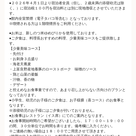
●２０２６年４月１日より宿泊者全員（但し、２歳未満の添寝幼児は除
く。）に宿泊税１００円を宿泊料とは別に現地徴収とさせていただきま
す。
●館内全室禁煙（電子タバコ等含む）となっております。
※喫煙される方は１階喫煙所をご利用ください。
●お米は、新しのつ米ゆめぴりかを使用しております。
●ご夕食は、料理長おすすめの料理、少量美味コースをご提供致しま
す。
【少量美味コース】
・先付け
・お刺身３点盛り
・海老天蕎麦
・上富良野産地養豚のローストポーク 味噌のソース
・鶏と山菜の釜飯
・汁物、香の物
・デザート
と控えめなお食事量ですので、あまり召し上がらない方向けのプランと
なっております。
●小学生、幼児のお子様のご夕食は、お子様膳（喜コース）のお食事と
なります。
※添寝幼児のお子様にはご夕食が付いておりません。
●お食事はレストラン（イス席）にてのご案内となります。
●お食事開始時間のご希望がございましたら、１７：００～１９：００
の間、３０分単位でお時間を承ります。備考欄に入力ください。
※ご連絡の無い場合は１８：００でご用意させて頂きます。