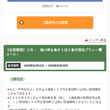
2026.2? 柊コース
ご提供中のお部屋
トップへ戻る
【全室禁煙】２月～ 海の幸を食す１泊２食付宿泊プラン～響
コース～
販売期間
2026年02月01日 ～ 2026年09月29日
2食付き
●大人（中学生以上）の方は入湯税１５０円を宿泊料とは別に現地徴収
とさせて頂きます。
●２０２６年４月１日より宿泊者全員（但し、２歳未満の添寝幼児は除
く。）に宿泊税１００円を宿泊料とは別に現地徴収とさせていただきま
す。