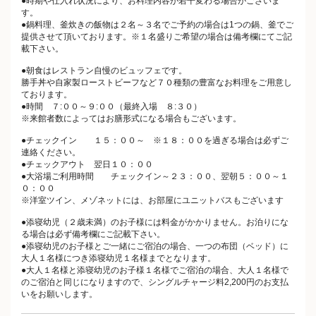
●時期や仕入れ状況により、お料理内容が若干変わる場合がございま
す。
●鍋料理、釜炊きの飯物は２名～３名でご予約の場合は1つの鍋、釜でご
提供させて頂いております。※１名盛りご希望の場合は備考欄にてご記
載下さい。
●朝食はレストラン自慢のビュッフェです。
勝手丼や自家製ローストビーフなど７０種類の豊富なお料理をご用意し
ております。
●時間 ７:００～９:００（最終入場 ８:３０）
※来館者数によってはお膳形式になる場合もございます。
●チェックイン １５：００～ ※１８：００を過ぎる場合は必ずご
連絡ください。
●チェックアウト 翌日１０：００
●大浴場ご利用時間 チェックイン～２３：００、翌朝５：００～１
０：００
※洋室ツイン、メゾネットには、お部屋にユニットバスもございます
●添寝幼児（２歳未満）のお子様には料金がかかりません。お泊りにな
る場合は必ず備考欄にご記載下さい。
●添寝幼児のお子様とご一緒にご宿泊の場合、一つの布団（ベッド）に
大人１名様につき添寝幼児１名様までとなります。
●大人１名様と添寝幼児のお子様１名様でご宿泊の場合、大人１名様で
のご宿泊と同じになりますので、シングルチャージ料2,200円のお支払
いをお願いします。