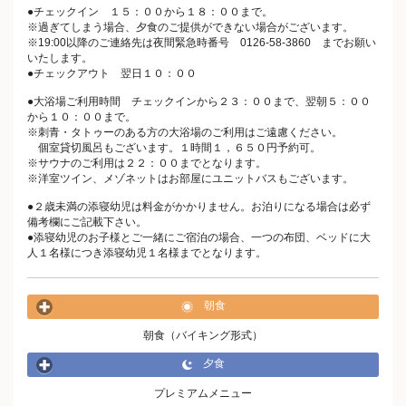
●チェックイン １５：００から１８：００まで。
※過ぎてしまう場合、夕食のご提供ができない場合がございます。
※19:00以降のご連絡先は夜間緊急時番号 0126-58-3860 までお願い
いたします。
●チェックアウト 翌日１０：００
●大浴場ご利用時間 チェックインから２３：００まで、翌朝５：００
から１０：００まで。
※刺青・タトゥーのある方の大浴場のご利用はご遠慮ください。
個室貸切風呂もございます。１時間１，６５０円予約可。
※サウナのご利用は２２：００までとなります。
※洋室ツイン、メゾネットはお部屋にユニットバスもございます。
●２歳未満の添寝幼児は料金がかかりません。お泊りになる場合は必ず
備考欄にご記載下さい。
●添寝幼児のお子様とご一緒にご宿泊の場合、一つの布団、ベッドに大
人１名様につき添寝幼児１名様までとなります。
朝食
朝食（バイキング形式）
夕食
プレミアムメニュー