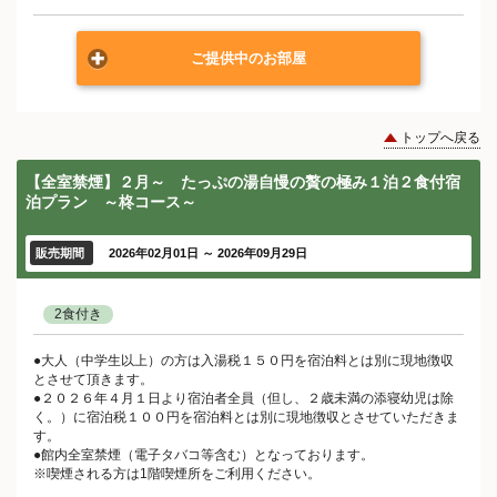
ご提供中のお部屋
トップへ戻る
【全室禁煙】２月～ たっぷの湯自慢の贅の極み１泊２食付宿
泊プラン ～柊コース～
販売期間
2026年02月01日 ～ 2026年09月29日
2食付き
●大人（中学生以上）の方は入湯税１５０円を宿泊料とは別に現地徴収
とさせて頂きます。
●２０２６年４月１日より宿泊者全員（但し、２歳未満の添寝幼児は除
く。）に宿泊税１００円を宿泊料とは別に現地徴収とさせていただきま
す。
●館内全室禁煙（電子タバコ等含む）となっております。
※喫煙される方は1階喫煙所をご利用ください。