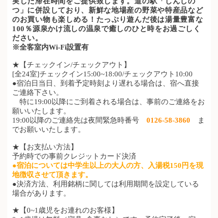
実した滞在時間をご提供致します。道の駅「しんしの
つ」に併設しており、新鮮な地場産の野菜や特産品など
のお買い物も楽しめる！たっぷり遊んだ後は湯量豊富な
100％源泉かけ流しの温泉で癒しのひと時をお過ごしく
ださい。
※全客室内Wi-Fi設置有
★【チェックイン/チェックアウト】
[全24室]チェックイン15:00
~
18:00/チェックアウト10:00
●宿泊日当日、到着予定時刻より遅れる場合は、宿へ直接
ご連絡下さい。
特に19:00以降にご到着される場合は、事前のご連絡をお
願いいたします。
19:00以降のご連絡先は夜間緊急時番号
0126-58-3860
ま
でお願いいたします。
★【お支払い方法】
予約時での事前クレジットカード決済
●宿泊については中学生以上の大人の方、入湯税150円を現
地徴収させて頂きます。
●決済方法、利用銘柄に関しては利用期間を設定している
場合があります。
★【0~1歳児をお連れのお客様】