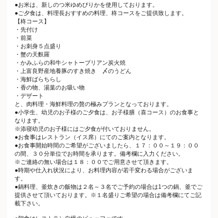
●お米は、新しのつ米ゆめぴりかを使用しております。
●ご夕食は、料理長おすすめの料理、柊コースをご提供致します。
【柊コース】
・先付け
・前菜
・お刺身５点盛り
・蟹の天麩羅
・かみふらの和牛シャトーブリアン炭火焼
・上富良野産地養豚のすき焼き 〆のうどん
・海鮮ばらちらし
・香の物、湯葉のお吸い物
・デザート
と、肉料理・海鮮料理の贅の極みプランとなっております。
●小学生、幼児のお子様のご夕食は、お子様膳（喜コース）のお食事と
なります。
※添寝幼児のお子様にはご夕食が付いておりません。
●お食事はレストラン（イス席）にてのご案内となります。
●お食事開始時間のご希望がございましたら、１７：００～１９：００
の間、３０分単位でお時間を承ります。備考欄に入力ください。
※ご連絡の無い場合は１８：００でご用意させて頂きます。
●時期や仕入れ状況により、お料理内容が若干変わる場合がございま
す。
●鍋料理、釜炊きの飯物は２名～３名でご予約の場合は1つの鍋、釜でご
提供させて頂いております。※１名盛りご希望の場合は備考欄にてご記
載下さい。