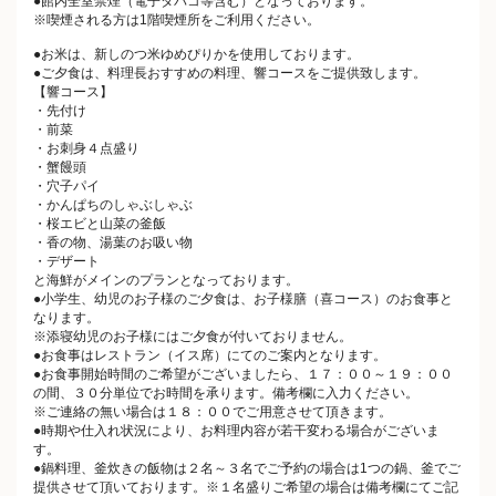
●館内全室禁煙（電子タバコ等含む）となっております。
※喫煙される方は1階喫煙所をご利用ください。
●お米は、新しのつ米ゆめぴりかを使用しております。
●ご夕食は、料理長おすすめの料理、響コースをご提供致します。
【響コース】
・先付け
・前菜
・お刺身４点盛り
・蟹饅頭
・穴子パイ
・かんぱちのしゃぶしゃぶ
・桜エビと山菜の釜飯
・香の物、湯葉のお吸い物
・デザート
と海鮮がメインのプランとなっております。
●小学生、幼児のお子様のご夕食は、お子様膳（喜コース）のお食事と
なります。
※添寝幼児のお子様にはご夕食が付いておりません。
●お食事はレストラン（イス席）にてのご案内となります。
●お食事開始時間のご希望がございましたら、１７：００～１９：００
の間、３０分単位でお時間を承ります。備考欄に入力ください。
※ご連絡の無い場合は１８：００でご用意させて頂きます。
●時期や仕入れ状況により、お料理内容が若干変わる場合がございま
す。
●鍋料理、釜炊きの飯物は２名～３名でご予約の場合は1つの鍋、釜でご
提供させて頂いております。※１名盛りご希望の場合は備考欄にてご記