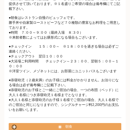
提供させて頂いております。※１名盛りご希望の場合は備考欄にてご記
載下さい。
●朝食はレストラン自慢のビュッフェです。
勝手丼や自家製ローストビーフなど７０種類の豊富なお料理をご用意し
ております。
●時間 ７:００～９:００（最終入場 ８:３０）
※来館者数によってはお膳形式になる場合もございます。
●チェックイン １５：００～ ※１８：００を過ぎる場合は必ずご
連絡ください。
●チェックアウト 翌日１０：００
●大浴場ご利用時間 チェックイン～２３：００、翌朝５：００～１
０：００
※洋室ツイン、メゾネットには、お部屋にユニットバスもございます
●添寝幼児（２歳未満）のお子様には料金がかかりません。お泊りにな
る場合は必ず備考欄にご記載下さい。
●添寝幼児のお子様とご一緒にご宿泊の場合、一つの布団（ベッド）に
大人１名様につき添寝幼児１名様までとなります。
●大人１名様と添寝幼児のお子様１名様でご宿泊の場合、大人１名様で
のご宿泊と同じになりますので、シングルチャージ料2,200円のお支払
いをお願いします。
朝食