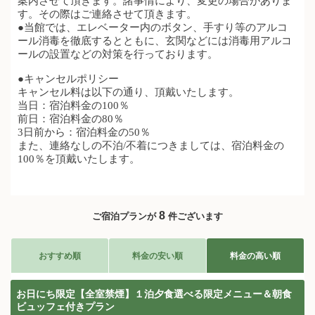
案内させて頂きます。諸事情により、変更の場合がありま
す。その際はご連絡させて頂きます。
●
当館では、エレベーター内のボタン、手すり等のアルコ
ール消毒を徹底するとともに、玄関などには消毒用アルコ
ールの設置などの対策を行っております。
●キャンセルポリシー
キャンセル料は以下の通り、頂戴いたします。
当日：宿泊料金の100％
前日：宿泊料金の80％
3日前から：宿泊料金の50％
また、連絡なしの不泊/不着につきましては、宿泊料金の
100％を頂戴いたします。
8
ご宿泊プランが
件ございます
おすすめ順
料金の安い順
料金の高い順
お日にち限定【全室禁煙】１泊夕食選べる限定メニュー＆朝食
ビュッフェ付きプラン