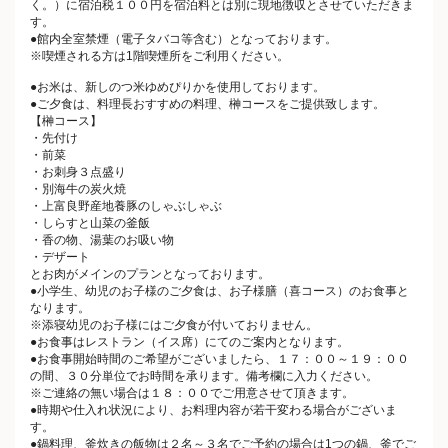
く。）に宿泊税１００円を宿泊料とは別に現地徴収とさせていただきま
す。
●館内全室禁煙（電子タバコ等含む）となっております。
※喫煙される方は1階喫煙所をご利用ください。
●お米は、新しのつ米ゆめぴりかを使用しております。
●ご夕食は、料理長おすすめの料理、榊コースをご提供致します。
【榊コース】
・先付け
・前菜
・お刺身３点盛り
・別海牛の炭火焼
・上富良野産地養豚のしゃぶしゃぶ
・しらすと山菜の釜飯
・香の物、湯葉のお吸い物
・デザート
とお肉がメインのプランとなっております。
●小学生、幼児のお子様のご夕食は、お子様膳（喜コース）のお食事と
なります。
※添寝幼児のお子様にはご夕食が付いておりません。
●お食事はレストラン（イス席）にてのご案内となります。
●お食事開始時間のご希望がございましたら、１７：００～１９：００
の間、３０分単位でお時間を承ります。備考欄に入力ください。
※ご連絡の無い場合は１８：００でご用意させて頂きます。
●時期や仕入れ状況により、お料理内容が若干変わる場合がございま
す。
●鍋料理、釜炊きの飯物は２名～３名でご予約の場合は1つの鍋、釜でご