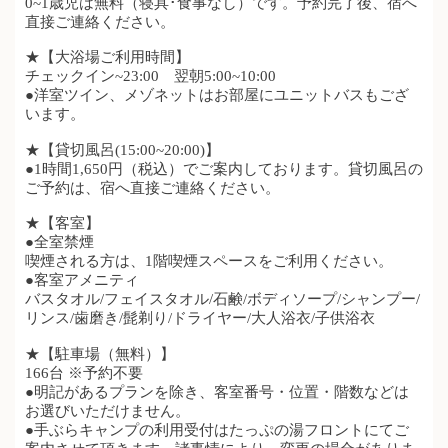
0~1歳児は無料（寝具･食事なし）です。予約完了後、宿へ
直接ご連絡ください。
★【大浴場ご利用時間】
チェックイン~23:00 翌朝5:00~10:00
●洋室ツイン、メゾネットはお部屋にユニットバスもござ
います。
★【貸切風呂(15:00~20:00)】
●1時間1,650円（税込）でご案内しております。貸切風呂の
ご予約は、宿へ直接ご連絡ください。
★【客室】
●全室禁煙
喫煙される方は、1階喫煙スペースをご利用ください。
●客室アメニティ
バスタオル/フェイスタオル/石鹸/ボディソープ/シャンプー/
リンス/歯磨き/髭剃り/ドライヤー/大人浴衣/子供浴衣
★【駐車場（無料）】
166台 ※予約不要
●
明記があるプランを除き、客室番号・位置・階数などは
お選びいただけません。
●手ぶらキャンプの利用受付は
たっぷの湯フロントにてご