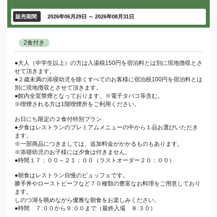
販売期間
2026年06月29日 ～ 2026年08月31日
2食付き
●大人（中学生以上）の方は入湯税150円を宿泊料とは別に現地徴収とさ
せて頂きます。
●２歳未満の添寝幼児を除くすべてのお客様に宿泊税100円を宿泊料とは
別に現地徴収とさせて頂きます。
●館内全室禁煙となっております。※電子タバコ等含む。
※喫煙される方は1階喫煙所をご利用ください。
お日にち限定の２食付特別プラン
●夕食はレストランのプレミアムメニューの中から１品お選びいただき
ます。
※一部商品につきましては、追加料金がかかるものもあります。
※添寝幼児のお子様には夕食は付きません。
●時間１７：００～２１：００（ラストオーダー２０：００）
●朝食はレストラン自慢のビュッフェです。
勝手丼やローストビーフなど７０種類の豊富なお料理をご用意しており
ます。
しのつ湖を眺めながら優雅な朝食をお楽しみください。
●時間 ７:００から９:００まで（最終入場 ８:３０）