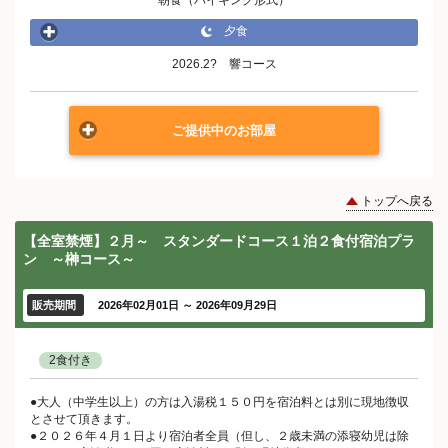
夕食
2026.2? 響コース
ご提供中のお部屋
トップへ戻る
【全室禁煙】２月～ スタンダードコース１泊２食付宿泊プラ
ン ～榊コース～
販売期間
2026年02月01日 ～ 2026年09月29日
2食付き
●大人（中学生以上）の方は入湯税１５０円を宿泊料とは別に現地徴収
とさせて頂きます。
●２０２６年４月１日より宿泊者全員（但し、２歳未満の添寝幼児は除