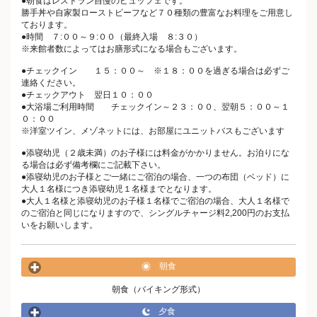
●朝食はレストラン自慢のビュッフェです。
勝手丼や自家製ローストビーフなど７０種類の豊富なお料理をご用意し
ております。
●時間 ７:００～９:００（最終入場 ８:３０）
※来館者数によってはお膳形式になる場合もございます。
●チェックイン １５：００～ ※１８：００を過ぎる場合は必ずご
連絡ください。
●チェックアウト 翌日１０：００
●大浴場ご利用時間 チェックイン～２３：００、翌朝５：００～１
０：００
※洋室ツイン、メゾネットには、お部屋にユニットバスもございます
●添寝幼児（２歳未満）のお子様には料金がかかりません。お泊りにな
る場合は必ず備考欄にご記載下さい。
●添寝幼児のお子様とご一緒にご宿泊の場合、一つの布団（ベッド）に
大人１名様につき添寝幼児１名様までとなります。
●大人１名様と添寝幼児のお子様１名様でご宿泊の場合、大人１名様で
のご宿泊と同じになりますので、シングルチャージ料2,200円のお支払
いをお願いします。
朝食
朝食（バイキング形式）
夕食