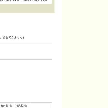
い寝もできません）
5名様/室
6名様/室