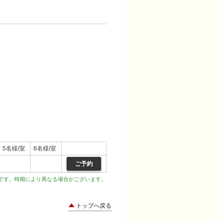
5名様/室
6名様/室
ご予約
です。時期により異なる場合がございます。
トップへ戻る