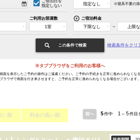
ご宿泊日を
指定なし
※寝具不要の添
指定しない
ご利用お部屋数
ご宿泊料金
1室
下限なし
～
上限
検索条件をクリ
この条件で検索
※タブブラウザをご利用のお客様へ
画面を表示したご予約の操作はご遠慮ください。ご予約の手続きを正常に進められなくな
ブラウザで画面を行き来させますと、ご予約を正常に進められなくなる場合がございます
5
1
5
前へ
件中
～
件目
安い順
料金の高い順
販売期間
2