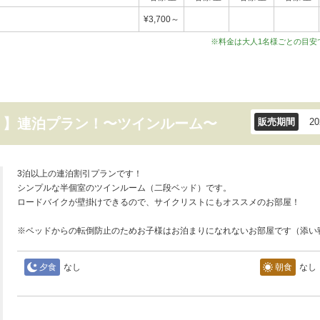
¥3,700～
※料金は大人1名様ごとの目安
！】連泊プラン！〜ツインルーム〜
販売期間
2
3泊以上の連泊割引プランです！
シンプルな半個室のツインルーム（二段ベッド）です。
ロードバイクが壁掛けできるので、サイクリストにもオススメのお部屋！
※ベッドからの転倒防止のためお子様はお泊まりになれないお部屋です（添い
夕食
なし
朝食
なし