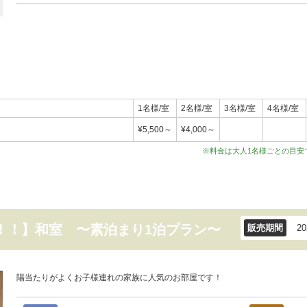
1名様/室
2名様/室
3名様/室
4名様/室
¥5,500～
¥4,000～
※料金は大人1名様ごとの目安
！！】和室 〜素泊まり1泊プラン〜
販売期間
2
陽当たりがよくお子様連れの家族に人気のお部屋です！