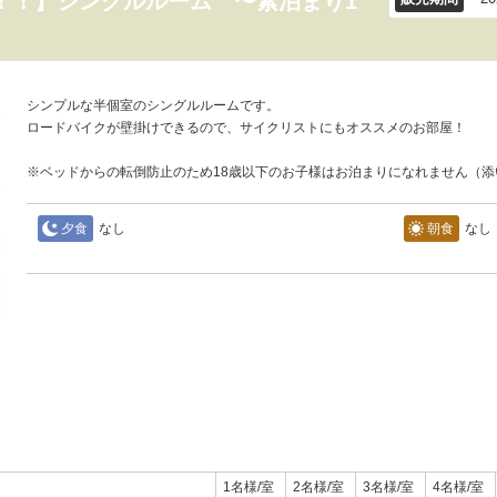
！！】シングルルーム 〜素泊まり1
シンプルな半個室のシングルルームです。
ロードバイクが壁掛けできるので、サイクリストにもオススメのお部屋！
※ベッドからの転倒防止のため18歳以下のお子様はお泊まりになれません（添
夕食
なし
朝食
なし
1名様/室
2名様/室
3名様/室
4名様/室