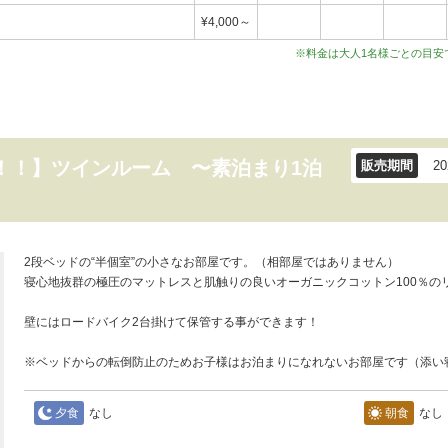
¥4,000～
※料金は大人1名様ごとの目安
！！】ツインルーム 〜素泊まり1泊
販売期間
2
​2段ベッドの“半個室”の小さなお部屋です。（相部屋ではありません）
寝心地抜群の極圧のマットレスと肌触りの良いオーガニックコットン100％の
壁にはロードバイク2台掛けて保管する事ができます！
※ベッドからの転倒防止のためお子様はお泊まりになれないお部屋です（添い
夕食
なし
朝食
なし