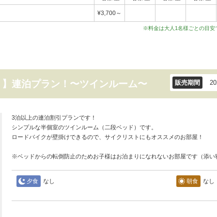
¥3,700～
※料金は大人1名様ごとの目安
！】連泊プラン！〜ツインルーム〜
販売期間
2
3泊以上の連泊割引プランです！
シンプルな半個室のツインルーム（二段ベッド）です。
ロードバイクが壁掛けできるので、サイクリストにもオススメのお部屋！
※ベッドからの転倒防止のためお子様はお泊まりになれないお部屋です（添い
夕食
なし
朝食
なし