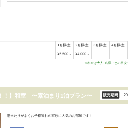
1名様/室
2名様/室
3名様/室
4名様/室
¥5,500～
¥4,000～
※料金は大人1名様ごとの目安
！！】和室 〜素泊まり1泊プラン〜
販売期間
2
陽当たりがよくお子様連れの家族に人気のお部屋です！