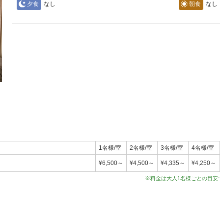
夕食
なし
朝食
なし
1名様/室
2名様/室
3名様/室
4名様/室
¥6,500～
¥4,500～
¥4,335～
¥4,250～
※料金は大人1名様ごとの目安