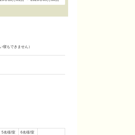
い寝もできません）
5名様/室
6名様/室