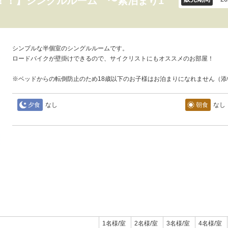
！！】シングルルーム 〜素泊まり1
シンプルな半個室のシングルルームです。
ロードバイクが壁掛けできるので、サイクリストにもオススメのお部屋！
※ベッドからの転倒防止のため18歳以下のお子様はお泊まりになれません（添
夕食
なし
朝食
なし
1名様/室
2名様/室
3名様/室
4名様/室