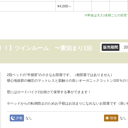
¥4,000～
※料金は大人1名様ごとの目安
！！】ツインルーム 〜素泊まり1泊
販売期間
2
​2段ベッドの“半個室”の小さなお部屋です。（相部屋ではありません）
寝心地抜群の極圧のマットレスと肌触りの良いオーガニックコットン100％の
壁にはロードバイク2台掛けて保管する事ができます！
※ベッドからの転倒防止のためお子様はお泊まりになれないお部屋です（添い
夕食
なし
朝食
なし