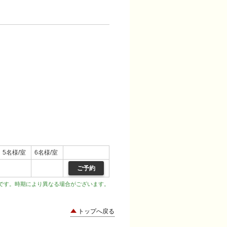
5名様/室
6名様/室
ご予約
です。時期により異なる場合がございます。
トップへ戻る