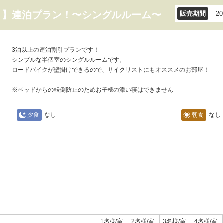
！】連泊プラン！〜シングルルーム〜
販売期間
2
3泊以上の連泊割引プランです！
シンプルな半個室のシングルルームです。
ロードバイクが壁掛けできるので、サイクリストにもオススメのお部屋！
※ベッドからの転倒防止のためお子様の添い寝はできません
夕食
なし
朝食
なし
1名様/室
2名様/室
3名様/室
4名様/室