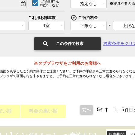
ご宿泊日を
指定なし
※寝具不要の添
指定しない
ご利用お部屋数
ご宿泊料金
1室
下限なし
～
上限
検索条件をクリ
この条件で検索
※タブブラウザをご利用のお客様へ
画面を表示したご予約の操作はご遠慮ください。ご予約の手続きを正常に進められなくな
ブラウザで画面を行き来させますと、ご予約を正常に進められなくなる場合がございます
5
1
5
前へ
件中
～
件目
安い順
料金の高い順
販売期間
2