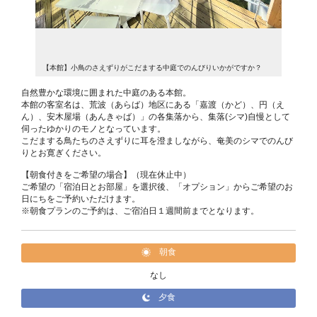
すか？
【本館】小鳥のさえずりがこだまする中庭でのんびりいかがですか？
【本館】
自然豊かな環境に囲まれた中庭のある本館。
本館の客室名は、荒波（あらば）地区にある「嘉渡（かど）、円（え
ん）、安木屋場（あんきゃば）」の各集落から、集落(シマ)自慢として
伺ったゆかりのモノとなっています。
こだまする鳥たちのさえずりに耳を澄ましながら、奄美のシマでのんび
りとお寛ぎください。
【朝食付きをご希望の場合】（現在休止中）
ご希望の「宿泊日とお部屋」を選択後、「オプション」からご希望のお
日にちをご予約いただけます。
※朝食プランのご予約は、ご宿泊日１週間前までとなります。
朝食
なし
夕食