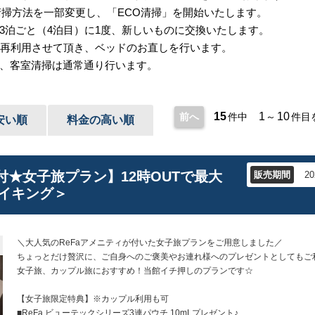
の清掃方法を一部変更し、「ECO清掃」を開始いたします。
3泊ごと（4泊目）に1度、新しいものに交換いたします。
を再利用させて頂き、ベッドのお直しを行います。
、客室清掃は通常通り行います。
15
1
10
前へ
件中
～
件目
安い順
料金の高い順
付★女子旅プラン】12時OUTで最大
販売期間
2
バイキング＞
＼大人気のReFaアメニティが付いた女子旅プランをご用意しました／
ちょっとだけ贅沢に、ご自身へのご褒美やお連れ様へのプレゼントとしてもご
女子旅、カップル旅におすすめ！当館イチ押しのプランです☆
【女子旅限定特典】※カップル利用も可
■ReFa ビューテックシリーズ3連パウチ 10mLプレゼント♪