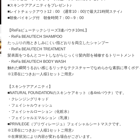
■スキンケアアメニティをプレゼント♪
■レイトチェックアウト12：00 (通常10：00)で最大21時間ステイ♪
■朝食バイキング付 朝食時間 7：00～9：00
【ReFaビューテックシリーズ3連パウチ10mL】
・ReFa BEAUTECH SHAMPOO
たっぷりの泡ときしみにくい指どおりを両立したシャンプー
・ReFa BEAUTECH TREATMENT
髪表面をつるんとコートしながらじっくり髪内部を補修するトリートメント
・ReFa BEAUTECH BODY WASH
触れた瞬間うるおい感じるリッチなテクスチャーでなめらかな素肌に導くボデ
※1滞在につきお一人様1セットご用意♪
【スキンケアアメニティ】
■NATURAL FOUNDATIONのスキンケアキット（各4mlパウチ）です。
・クレンジングリキッド
・フェイシャルウォッシュ
・フェイシャルローション（化粧水）
・フェイシャルエマルション（乳液）
■PRIVILEGE（プリヴィレージュ）フェイシャルシートマスクです。
※1滞在につきお一人様1セットご用意♪
※在庫状況により内容が変わる場合がございます。