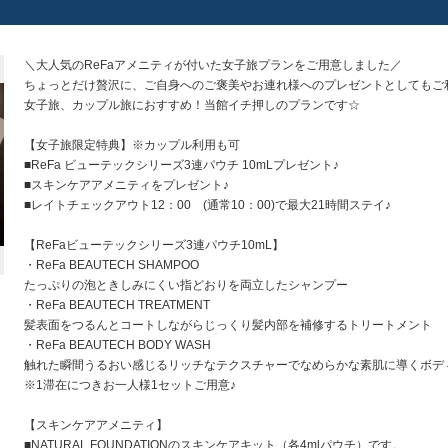
＼大人気のReFaアメニティが付いた女子旅プランをご用意しました／
ちょっとだけ贅沢に、ご自身へのご褒美やお連れ様へのプレゼントとしてもご
女子旅、カップル旅におすすめ！当館イチ押しのプランです☆
【女子旅限定特典】※カップル利用も可
■ReFa ビューテックシリーズ3連パウチ 10mLプレゼント♪
■スキンケアアメニティをプレゼント♪
■レイトチェックアウト12：00 (通常10：00)で最大21時間ステイ♪
【ReFaビューテックシリーズ3連パウチ10mL】
・ReFa BEAUTECH SHAMPOO
たっぷりの泡ときしみにくい指どおりを両立したシャンプー
・ReFa BEAUTECH TREATMENT
髪表面をつるんとコートしながらじっくり髪内部を補修するトリートメント
・ReFa BEAUTECH BODY WASH
触れた瞬間うるおい感じるリッチなテクスチャーでなめらかな素肌に導くボデ
※1滞在につきお一人様1セットご用意♪
【スキンケアアメニティ】
■NATURAL FOUNDATIONのスキンケアキット（各4mlパウチ）です。