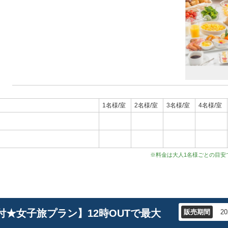
1名様/室
2名様/室
3名様/室
4名様/室
※料金は大人1名様ごとの目安
付★女子旅プラン】12時OUTで最大
販売期間
2