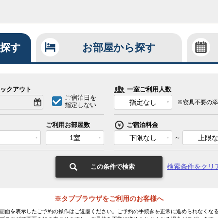
探す
お部屋から探す
ックアウト
一室ご利用人数
ご宿泊日を
指定なし
※寝具不要の添
指定しない
ご利用お部屋数
ご宿泊料金
1室
下限なし
～
上限
検索条件をクリ
この条件で検索
※タブブラウザをご利用のお客様へ
画面を表示したご予約の操作はご遠慮ください。ご予約の手続きを正常に進められなくな