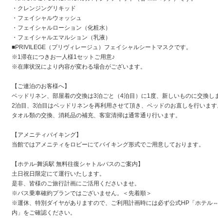
・クレンジングリキッド
・フェイシャルウォッシュ
・フェイシャルローション（化粧水）
・フェイシャルエマルション（乳液）
■PRIVILEGE（プリヴィレージュ）フェイシャルシートマスクです。
※1滞在につきお一人様1セットご用意♪
※在庫状況により内容が変わる場合がございます。
【ご連泊のお客様へ】
ベッドリネン、部屋着の交換は3泊ごと（4泊目）に1度、新しいものに交換し
2泊目、3泊目はベッドリネンを再利用させて頂き、ベッドのお直しを行います
タオル類の交換、消耗品の補充、客室清掃は通常通り行います。
【アメニティバイキング】
当館ではアメニティをロビーにてバイキング形式でご用意しております。
【ホテル‐舞浜駅 無料往復シャトルバスのご案内】
土日祝日限定にて運行いたします。
是非、皆様のご旅行計画にご活用くださいませ。
※バス乗車確約プランではございません。＜先着順＞
※運休、特別ダイヤがありますので、ご利用計画時には必ず公式HP「ホテル⇔
内」をご確認ください。