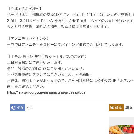
【ご連泊のお客様へ】
ベッドリネン、部屋着の交換は3泊ごと（4泊目）に1度、新しいものに交換し
2泊目、3泊目はベッドリネンを再利用させて頂き、ベッドのお直しを行います
タオル類の交換、消耗品の補充、客室清掃は通常通り行います。
【アメニティバイキング】
当館ではアメニティをロビーにてバイキング形式でご用意しております。
【ホテル‐舞浜駅 無料往復シャトルバスのご案内】
土日祝日限定にて運行いたします。
是非、皆様のご旅行計画にご活用くださいませ。
※バス乗車確約プランではございません。＜先着順＞
※運休、特別ダイヤがありますので、ご利用計画時には必ず公式HP「ホテル⇔
内」をご確認ください。
https://lstayandgrow.jp/minamisuna/access/#bus
夕食
なし
朝食
朝食(