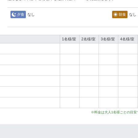
夕食
なし
朝食
なし
1名様/室
2名様/室
3名様/室
4名様/室
）
※料金は大人1名様ごとの目安