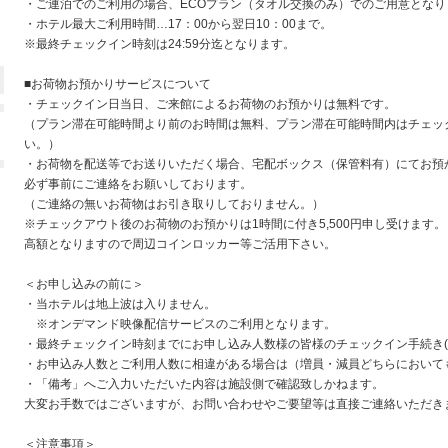
・ご連泊でのご利用の場合、ECOプラン（タオル交換のみ）でのご用意となり
・ホテル最大ご利用時間…17：00から翌日10：00まで。
※最終チェックイン時刻は24:59分迄となります。
■お荷物お預かりサービスについて
・チェックイン日当日、ご来館によるお荷物のお預かりは無料です。
（プラン滞在可能時間より前のお時間は無料、プラン滞在可能時間内はチェッ
い。）
・お荷物を配送等でお送りいただく場合、宅配ボックス（保管料有）にてお預
必ず事前にご連絡をお願いしております。
（ご連絡の無いお荷物はお引き取りしておりません。）
※チェックアウト後のお荷物のお預かりは1時間に付き5,500円申し受けます。
高額となりますので周辺コインロッカー等ご活用下さい。
＜お申し込みの前に＞
・当ホテルは地上波は入りません。
※オンデマンド映像配信サービスのご利用となります。
・最終チェックイン時刻までにお申し込み人数様の皆様のチェックイン手続き(
・お申込み人数とご利用人数に相違がある場合は（増員・減員どちらにおいて
・「備考」へご入力いただいた内容は施設側で確認致しかねます。
大変お手数ではございますが、お問い合わせやご要望等は直接ご連絡いただき
＜注意事項＞