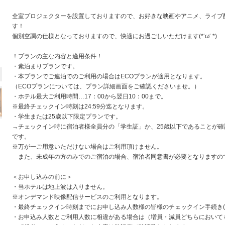
全室プロジェクターを設置しておりますので、お好きな映画やアニメ、ライブ
す！
個別空調の仕様となっておりますので、快適にお過ごしいただけます(*‘ω‘ *)
！プランの主な内容と適用条件！
・素泊まりプランです。
・本プランでご連泊でのご利用の場合はECOプランが適用となります。
（ECOプランについては、プラン詳細画面をご確認くださいませ。）
・ホテル最大ご利用時間…17：00から翌日10：00まで。
※最終チェックイン時刻は24:59分迄となります。
・学生または25歳以下限定プランです。
→チェックイン時に宿泊者様全員分の「学生証」か、25歳以下であることが
です。
※万が一ご用意いただけない場合はご利用頂けません。
また、未成年の方のみでのご宿泊の場合、宿泊者同意書が必要となりますの
＜お申し込みの前に＞
・当ホテルは地上波は入りません。
※オンデマンド映像配信サービスのご利用となります。
・最終チェックイン時刻までにお申し込み人数様の皆様のチェックイン手続き(
・お申込み人数とご利用人数に相違がある場合は（増員・減員どちらにおいて