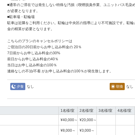
■通常のご滞在では発生しない特殊な汚損（喫煙脱臭作業、ユニットバス毛染
が必要となります。
■駐車場・駐輪場
駐車は近隣をご利用ください。駐輪は中央区の指導により不可施設です。駐輪
金の精算が必要となります。
こちらのプランのキャンセルポリシーは
ご宿泊日の20日前からお申し込み料金の 20％
7日前からお申し込み料金の30%
前日からお申し込み料金の40％
当日はお申し込み料金の100％
連絡なしの不泊/不着 がお申し込み料金の100％が発生致します。
夕食
なし
朝食
なし
1名様/室
2名様/室
3名様/室
4名様/室
¥40,000～
¥20,000～
¥8,000～
¥3,000～