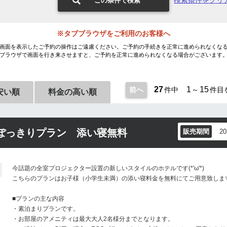
検索条件をクリ
この条件で検索
※タブブラウザをご利用のお客様へ
画面を表示したご予約の操作はご遠慮ください。ご予約の手続きを正常に進められなくな
ブラウザで画面を行き来させますと、ご予約を正常に進められなくなる場合がございます
27
1
15
前へ
件中
～
件目
安い順
料金の高い順
ぽっきりプラン 添い寝無料
販売期間
2
今話題の全室プロジェクター設置の新しいスタイルのホテルです(*'ω'*)
こちらのプランはお子様（小学生未満）の添い寝料金を無料にてご用意致しま
■プランの主な内容
・素泊まりプランです。
・お部屋のアメニティは最大大人2名様分までとなります。