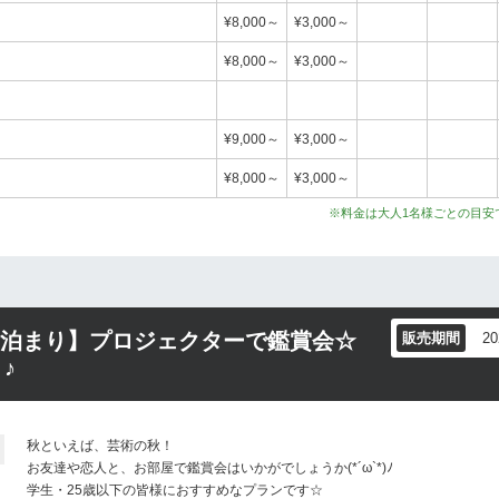
¥8,000～
¥3,000～
¥8,000～
¥3,000～
¥9,000～
¥3,000～
）
¥8,000～
¥3,000～
※料金は大人1名様ごとの目安
素泊まり】プロジェクターで鑑賞会☆
販売期間
2
♪
秋といえば、芸術の秋！
お友達や恋人と、お部屋で鑑賞会はいかがでしょうか(*´ω`*)ﾉ
学生・25歳以下の皆様におすすめなプランです☆