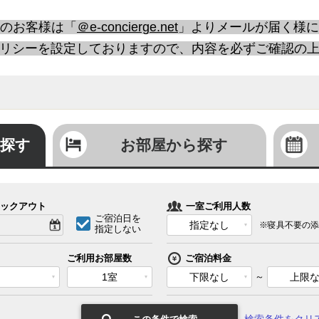
のお客様は「
＠e-concierge.net
」よりメールが届く様に
リシーを設定しておりますので、内容を必ずご確認の
探す
お部屋から探す
ックアウト
一室ご利用人数
ご宿泊日を
指定なし
※寝具不要の添
指定しない
ご利用お部屋数
ご宿泊料金
1室
下限なし
～
上限