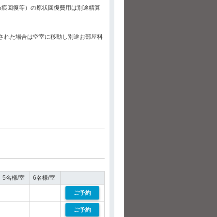
め痕回復等）の原状回復費用は別途精算
された場合は空室に移動し別途お部屋料
5名様/室
6名様/室
ご予約
ご予約