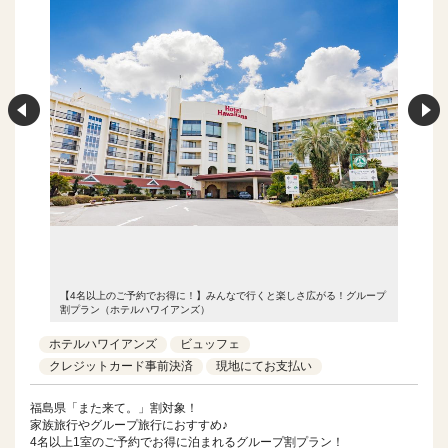
グループ
【4名以上のご予約でお得に！】みんなで行くと楽しさ広がる！グループ
【4名以
割プラン（ホテルハワイアンズ）
割プラン
ホテルハワイアンズ
ビュッフェ
クレジットカード事前決済
現地にてお支払い
福島県「また来て。」割対象！
家族旅行やグループ旅行におすすめ♪
4名以上1室のご予約でお得に泊まれるグループ割プラン！