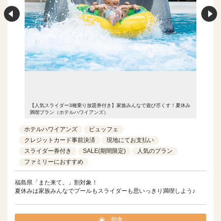
！夏休み
【人気スライダー3種乗り放題券付き】家族みんなで遊び尽くす！夏休み
【人気ス
満喫プラン（ホテルハワイアンズ）
満喫プラ
ホテルハワイアンズ
ビュッフェ
クレジットカード事前決済
現地にてお支払い
スライダー券付き
SALE(期間限定)
人気のプラン
ファミリーにおすすめ
福島県「また来て。」割対象！
夏休みは家族みんなでプールもスライダーも思いっきり満喫しよう♪
朝食