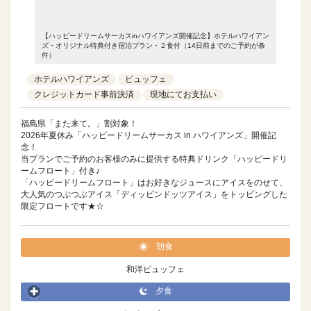
ハワイアン
【ハッピードリームサーカスinハワイアンズ開催記念】ホテルハワイアン
【ハッピ
予約が条
ズ・オリジナル特典付き宿泊プラン・２食付（14日前までのご予約が条
ズ・オリ
件）
件）
ホテルハワイアンズ
ビュッフェ
クレジットカード事前決済
現地にてお支払い
福島県「また来て。」割対象！
2026年夏休み「ハッピードリームサーカス in ハワイアンズ」開催記
念！
当プランでご予約のお客様のみに提供する特典ドリンク「ハッピードリ
ームフロート」付き♪
「ハッピードリームフロート」はお好きなジュースにアイスをのせて、
大人気のつぶつぶアイス「ディッピンドッツアイス」をトッピングした
限定フロートです★☆
朝食
和洋ビュッフェ
夕食