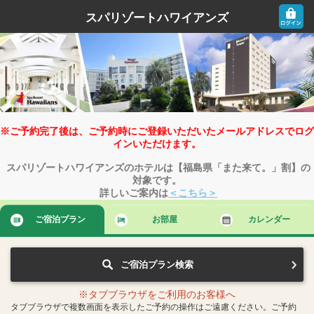
スパリゾートハワイアンズ
※ご予約完了後は、ご予約時にご登録いただいたメールアドレスでログ
インいただけます。
スパリゾートハワイアンズのホテルは【福島県「また来て。」割】の
対象です。
詳しいご案内は
＜こちら＞
ご宿泊プラン
お部屋
カレンダー
ご宿泊プラン検索
※タブブラウザをご利用のお客様へ
タブブラウザで複数画面を表示したご予約の操作はご遠慮ください。ご予約