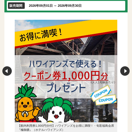
販売期間
2026年09月01日 ～ 2026年09月30日
彩福島会席
【館内利用券1,000円分付】ハワイアンズをお得に満喫！・旬彩福島会席
【館内利
『極御膳』（ホテルハワイアンズ）
『極御膳