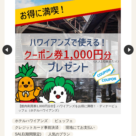
ィナービュ
【館内利用券1,000円分付】ハワイアンズをお得に満喫！・ディナービュ
【館内利
ッフェ（ホテルハワイアンズ）
ッフェ（
ホテルハワイアンズ
ビュッフェ
クレジットカード事前決済
現地にてお支払い
SALE(期間限定)
人気のプラン