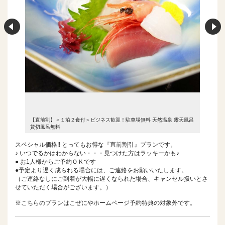
露天風呂
【直前割】＜１泊２食付＞ビジネス歓迎！駐車場無料 天然温泉 露天風呂
【直前割
貸切風呂無料
貸切風呂
スペシャル価格!! とってもお得な『直前割引』プランです。
♪ いつでるかはわからない・・・見つけた方はラッキーかも♪
● お1人様からご予約ＯＫです
●予定より遅く成られる場合には、ご連絡をお願いいたします。
（ご連絡なしにご到着が大幅に遅くなられた場合、キャンセル扱いとさ
せていただく場合がございます。）
※こちらのプランはこぜにやホームページ予約特典の対象外です。