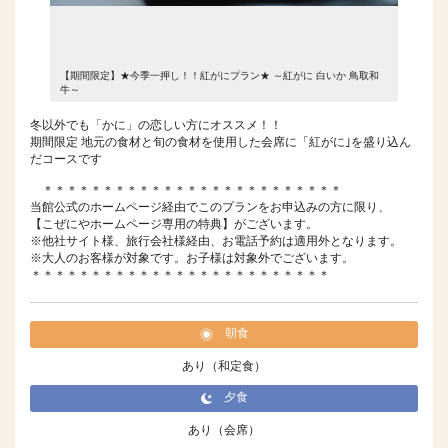
 鳥取和
【期間限定】★今季一押し！！紅がにプラン★ ～紅がに 白いか 鳥取和
【期間限
牛～
牛～
冬以外でも「かに」の恋しい方にオススメ！！
期間限定 地元の食材と旬の食材を使用した会席に「紅がに｣を盛り込ん
だコースです
＊＊＊＊＊＊＊＊＊＊＊＊＊＊＊＊＊＊＊＊＊＊＊＊＊
当館公式のホームページ経由でこのプランをお申込みの方に限り、
【こぜにやホームページ専用の特典】がございます。
※他社サイト様、旅行会社様経由、お電話予約は適用外となります。
※大人のお客様が対象です。お子様は対象外でございます。
＊＊＊＊＊＊＊＊＊＊＊＊＊＊＊＊＊＊＊＊＊＊＊＊＊
朝食
あり（和定食）
夕食
あり（会席）