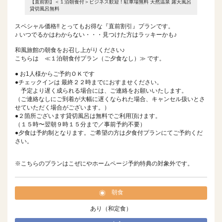
露天風呂
【直前割】＜１泊朝食付＞ビジネス歓迎！駐車場無料 天然温泉 露天風呂
【直前割
貸切風呂無料
貸切風呂
スペシャル価格!! とってもお得な『直前割引』プランです。
♪ いつでるかはわからない・・・見つけた方はラッキーかも♪
和風旅館の朝食をお召し上がりください♪
こちらは ≪１泊朝食付プラン（ご夕食なし）≫ です。
● お1人様からご予約ＯＫです
●チェックインは 最終２２時までにおすませください。
予定より遅く成られる場合には、ご連絡をお願いいたします。
（ご連絡なしにご到着が大幅に遅くなられた場合、キャンセル扱いとさ
せていただく場合がございます。）
●２箇所ございます貸切風呂は無料でご利用頂けます。
（１５時〜翌朝９時１５分まで／事前予約不要）
●夕食は予約制となります。ご希望の方は夕食付プランにてご予約くだ
さい。
※こちらのプランはこぜにやホームページ予約特典の対象外です。
朝食
あり（和定食）