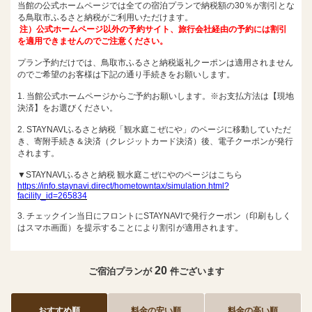
当館の公式ホームページでは全ての宿泊プランで納税額の30％が割引とな
る鳥取市ふるさと納税がご利用いただけます。
注）公式ホームページ以外の予約サイト、旅行会社経由の予約には割引
を適用できませんのでご注意ください。
プラン予約だけでは、鳥取市ふるさと納税返礼クーポンは適用されません
のでご希望のお客様は下記の通り手続きをお願いします。
1. 当館公式ホームページからご予約お願いします。※お支払方法は【現地
決済】をお選びください。
2. STAYNAVIふるさと納税「観水庭こぜにや」のページに移動していただ
き、寄附手続き＆決済（クレジットカード決済）後、電子クーポンが発行
されます。
▼STAYNAVIふるさと納税 観水庭こぜにやのページはこちら
https://info.staynavi.direct/hometowntax/simulation.html?
facility_id=265834
3. チェックイン当日にフロントにSTAYNAVIで発行クーポン（印刷もしく
はスマホ画面）を提示することにより割引が適用されます。
20
ご宿泊プランが
件ございます
おすすめ順
料金の安い順
料金の高い順