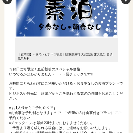
呂 貸切
【直前割】＜素泊＞ビジネス歓迎！駐車場無料 天然温泉 露天風呂 貸切
【直前割
風呂無料
風呂無料
☆お日にち限定！直前割引のスペシャル価格！
いつでるかはわかりません・・・・要チェックです!!
お時間にとらわれずにご利用いただける＜お食事なしの素泊プラン＞で
す。
ビジネスや観光に、旅館だからこそ味わえる寛ぎの時間をお過ごしくだ
さい。
● お1人様からご予約ＯＫです
●お食事は予約制となりますので、ご希望の方は食事付きプランにてご
予約ください。
●チェックインは 最終23時までにおすませください。
予定より遅く成られる場合には、ご連絡をお願いいたします。
（ご連絡なしにご到着が大幅に遅くなられた場合、キャンセル扱いとさ