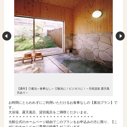
 露天風
【通年】◎素泊＜食事なし＞ ◎観光に！ビジネスに！～天然温泉 露天風
【通年】
呂あり～
呂あり～
お時間にとらわれずにご利用いただけるお食事なしの【素泊プラン】で
す。
大浴場、露天風呂、貸切風呂をご満喫くださいませ。
＊＊＊＊＊＊＊＊＊＊＊＊＊＊＊＊＊＊＊＊＊＊＊＊＊
当館公式のホームページ経由でこのプランをお申込みの方に限り、【こ
ぜにやホームページ専用の特典】がございます。