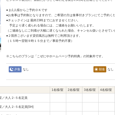
● お1人様からご予約ＯＫです
●お食事は予約制となりますので、ご希望の方は食事付きプランにてご予約く
●チェックインは 最終23時までにおすませください。
予定より遅く成られる場合には、ご連絡をお願いいたします。
（ご連絡なしにご到着が大幅に遅くなられた場合、キャンセル扱いとさせてい
●２箇所ございます貸切風呂は無料でご利用頂けます。
（１５時〜翌朝９時１５分まで／事前予約不要）
※こちらのプランは「こぜにやホームページ予約特典」の対象外です。
夕食
なし
朝食
なし
1名様/室
2名様/室
3名様/室
4名様/室
室／大人２-５名定員
大人２-５名定員[SH]