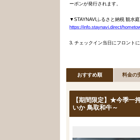
ーポンが発行されます。
▼STAYNAVIふるさと納税 
https://info.staynavi.direct/homet
3. チェックイン当日にフロント
おすすめ順
料金の
【期間限定】★今季一押
いか 鳥取和牛～