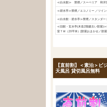
≪白水館≫ 禁煙／スーペリア 和洋
≪碧水亭≫禁煙／エコノミー ／ツイ
≪白水館・碧水亭≫禁煙／スタンダー
≪旧館・玄水亭(木造2階建古い部屋)
室ＴＷ（20平米）[部屋おまかせ／部屋
【直前割】＜素泊＞ビジ
天風呂 貸切風呂無料