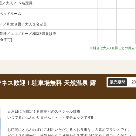
室／大人２-５名定員
ンベッドルーム
ド ／和室８畳／大人３名定員
≫禁煙／エコノミー／和室8畳又は洋
食不可]
※料金は大人1名様ごとの目安
ネス歓迎！駐車場無料 天然温泉 露
販売期間
2
☆お日にち限定！直前割引のスペシャル価格！
いつでるかはわかりません・・・・要チェックです!!
お時間にとらわれずにご利用いただける＜お食事なしの素泊プラン＞です。
ビジネスや観光に、旅館だからこそ味わえる寛ぎの時間をお過ごしください。