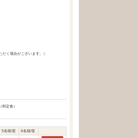
ただく場合がございます。）
（和定食）
5名様/室
6名様/室