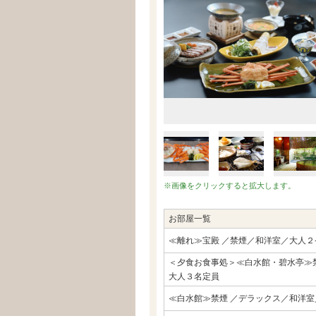
※画像をクリックすると拡大します。
お部屋一覧
≪離れ≫宝殿 ／禁煙／和洋室／大人２
＜夕食お食事処＞≪白水館・碧水亭≫
大人３名定員
≪白水館≫禁煙 ／デラックス／和洋室