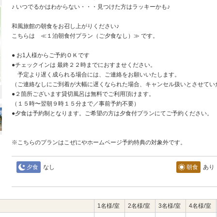
♪ いつでるかはわからない・・・見つけた方はラッキーかも♪
和風旅館の朝食をお召し上がりください♪
こちらは ≪１泊朝食付プラン（ご夕食なし）≫ です。
● お1人様からご予約ＯＫです
●チェックインは 最終２２時までにおすませください。
予定より遅く成られる場合には、ご連絡をお願いいたします。
（ご連絡なしにご到着が大幅に遅くなられた場合、キャンセル扱いとさせてい
●２箇所ございます貸切風呂は無料でご利用頂けます。
（１５時〜翌朝９時１５分まで／事前予約不要）
●夕食は予約制となります。ご希望の方は夕食付プランにてご予約ください。
※こちらのプランはこぜにやホームページ予約特典の対象外です。
夕食
なし
朝食
あり
1名様/室
2名様/室
3名様/室
4名様/室