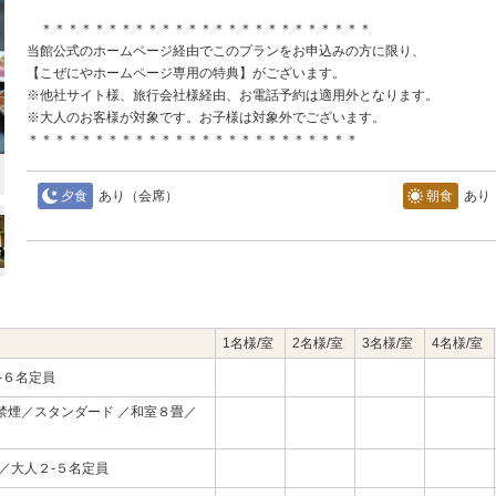
＊＊＊＊＊＊＊＊＊＊＊＊＊＊＊＊＊＊＊＊＊＊＊＊＊
当館公式のホームページ経由でこのプランをお申込みの方に限り、
【こぜにやホームページ専用の特典】がございます。
※他社サイト様、旅行会社様経由、お電話予約は適用外となります。
※大人のお客様が対象です。お子様は対象外でございます。
＊＊＊＊＊＊＊＊＊＊＊＊＊＊＊＊＊＊＊＊＊＊＊＊＊
夕食
あり（会席）
朝食
あり
1名様/室
2名様/室
3名様/室
4名様/室
-６名定員
禁煙／スタンダード ／和室８畳／
／大人２-５名定員