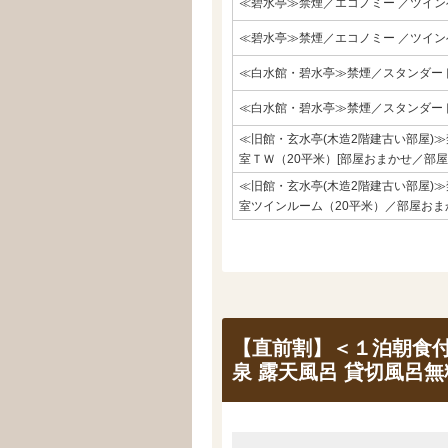
≪碧水亭≫禁煙／エコノミー ／ツイ
≪碧水亭≫禁煙／エコノミー ／ツインベ
≪白水館・碧水亭≫禁煙／スタンダー
≪白水館・碧水亭≫禁煙／スタンダード
≪旧館・玄水亭(木造2階建古い部屋)
室ＴＷ（20平米）[部屋おまかせ／部屋
≪旧館・玄水亭(木造2階建古い部屋)
室ツインルーム（20平米）／部屋おま
【直前割】＜１泊朝食付
泉 露天風呂 貸切風呂無