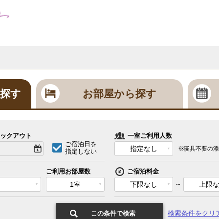
探す
お部屋から探す
ックアウト
一室ご利用人数
ご宿泊日を
指定なし
※寝具不要の添
指定しない
ご利用お部屋数
ご宿泊料金
1室
下限なし
～
上限
検索条件をクリ
この条件で検索