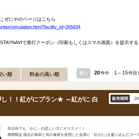
観水庭こぜにやのページはこちら
owntax/simulation.html?facility_id=265834
にSTAYNAVIで発行クーポン（印刷もしくはスマホ画面）を提示
20
1
15
前へ
件中
～
件目
安い順
料金の高い順
し！！紅がにプラン★ ～紅がに 白
販売期間
2
冬以外でも「かに」の恋しい方にオススメ！！
期間限定 地元の食材と旬の食材を使用した会席に「紅がに｣を盛り込んだコー