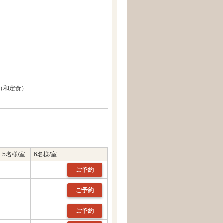
（和定食）
5名様/室
6名様/室
ご予約
ご予約
ご予約