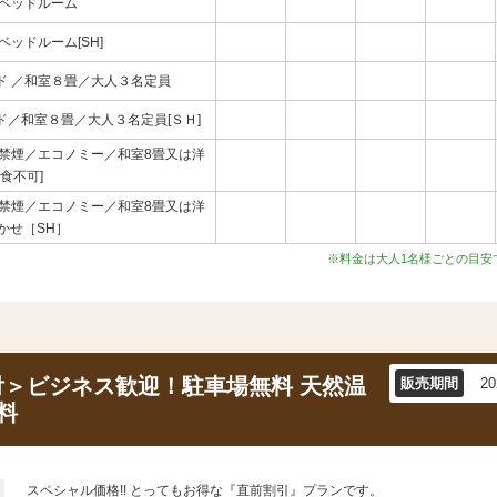
ンベッドルーム
ッドルーム[SH]
ド ／和室８畳／大人３名定員
／和室８畳／大人３名定員[ＳＨ]
≫禁煙／エコノミー／和室8畳又は洋
食不可]
≫禁煙／エコノミー／和室8畳又は洋
かせ［SH］
※料金は大人1名様ごとの目安
＞ビジネス歓迎！駐車場無料 天然温
販売期間
2
料
スペシャル価格!! とってもお得な『直前割引』プランです。