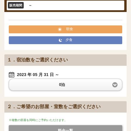
販売期間
～
朝食
夕食
１．宿泊数をご選択ください
2023
年
05
月
31
日 ～
0泊
２．ご希望のお部屋・室数をご選択ください
※複数の部屋を同時にご予約いただけます。
料金一覧