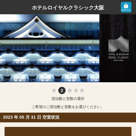
ホテルロイヤルクラシック大阪
宿泊数と室数の選択
ご希望のご宿泊数と室数をお選びください。
2023
年
05
月
31
日 空室状況