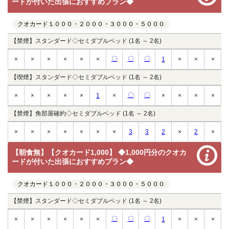
ードが付いた出張におすすめプラン◆
クオカード１０００・２０００・３０００・５０００
【禁煙】スタンダード◇セミダブルベッド (1名 ～ 2名)
〇
〇
〇
×
×
×
×
×
×
1
×
×
×
【喫煙】スタンダード◇セミダブルベッド (1名 ～ 2名)
〇
〇
×
×
×
×
×
1
×
×
×
×
×
【禁煙】角部屋確約◇セミダブルベッド (1名 ～ 2名)
×
×
×
×
×
×
×
3
3
2
×
2
×
【朝食無】【クオカード1,000】 ◆1,000円分のクオカ
ードが付いた出張におすすめプラン◆
クオカード１０００・２０００・３０００・５０００
【禁煙】スタンダード◇セミダブルベッド (1名 ～ 2名)
〇
〇
〇
×
×
×
×
×
×
1
×
×
×