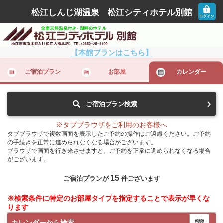
松江しんじ湖温泉 松江シティホテル別館
【本館プランはこちら】
ご宿泊プラン
お部屋
カレンダー
ご宿泊プラン検索
※タブブラウザをご利用のお客様へ
タブブラウザで複数画面を表示したご予約の操作はご遠慮ください。ご予約
の手続きを正常に進められなくなる場合がございます。
ブラウザで画面を行き来させますと、ご予約を正常に進められなくなる場合
がございます。
15
ご宿泊プランが
件ございます
※検索条件に特定のお部屋タイプを指定することで表示が早くな
ります
カレンダーから検索