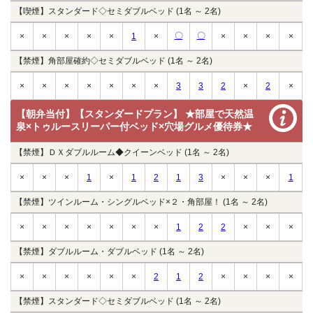
【喫煙】スタンダード◇セミダブルベッド (1名 ～ 2名)
〇
〇
×
×
×
×
×
1
×
×
×
×
×
【禁煙】角部屋確約◇セミダブルベッド (1名 ～ 2名)
×
×
×
×
×
×
×
3
3
2
×
2
×
【朝弁当付】【スタンダードプラン】 ★部屋で天然温
泉×トゥルースリーパー付ベッド×穴場グルメ優待券★
【禁煙】ＤＸダブルルーム◆クイーンベッド (1名 ～ 2名)
×
×
×
1
×
1
2
1
3
×
×
×
1
【禁煙】ツインルーム・シングルベッド×２・角部屋！ (1名 ～ 2名)
×
×
×
×
×
×
×
1
2
2
×
×
×
【禁煙】ダブルルーム・ダブルベッド (1名 ～ 2名)
×
×
×
×
×
×
2
1
2
×
×
×
×
【禁煙】スタンダード◇セミダブルベッド (1名 ～ 2名)