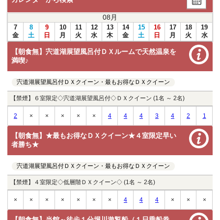
08
月
7
8
9
10
11
12
13
14
15
16
17
18
19
金
土
日
月
火
水
木
金
土
日
月
火
水
【朝食無】宍道湖展望風呂付ＤＸルームで天然温泉を
満喫♪
宍道湖展望風呂付ＤＸクイーン・最もお得なＤＸクイーン
【禁煙】６室限定◇宍道湖展望風呂付◇ＤＸクイーン (1名 ～ 2名)
2
×
×
×
×
×
4
4
4
3
4
2
1
【朝食無】★最もお得なＤＸクイーン★４室限定早い
者勝ち★
宍道湖展望風呂付ＤＸクイーン・最もお得なＤＸクイーン
【禁煙】４室限定◇低層階ＤＸクイーン◇ (1名 ～ 2名)
×
×
×
×
×
×
×
4
4
4
×
×
×
【朝食無】当館～徒歩１分堀川遊覧船（１日乗船券