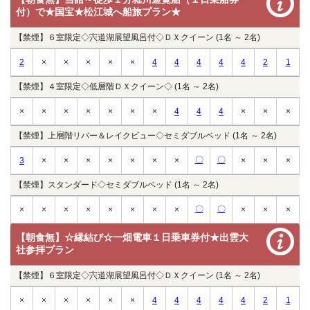
付）で★国宝★松江城へ船旅プラン★
【禁煙】６室限定◇宍道湖展望風呂付◇ＤＸクイーン (1名 ～ 2名)
2
×
×
×
×
×
4
4
4
4
4
2
1
【禁煙】４室限定◇低層階ＤＸクイーン◇ (1名 ～ 2名)
×
×
×
×
×
×
×
4
4
4
×
×
×
【禁煙】上層階リバー＆レイクビュー◇セミダブルベッド (1名 ～ 2名)
〇
〇
3
×
×
×
×
×
×
×
×
×
×
【禁煙】スタンダード◇セミダブルベッド (1名 ～ 2名)
〇
〇
×
×
×
×
×
×
×
×
×
×
×
【朝食無】☆縁結び☆一畑電車１日乗車券付★出雲大
社参拝プラン
【禁煙】６室限定◇宍道湖展望風呂付◇ＤＸクイーン (1名 ～ 2名)
×
×
×
×
×
×
4
4
4
4
4
2
1