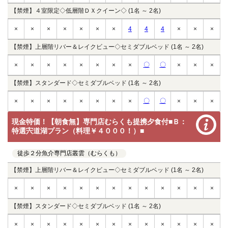
【禁煙】４室限定◇低層階ＤＸクイーン◇ (1名 ～ 2名)
×
×
×
×
×
×
×
4
4
4
×
×
×
【禁煙】上層階リバー＆レイクビュー◇セミダブルベッド (1名 ～ 2名)
〇
〇
×
×
×
×
×
×
×
×
×
×
×
【禁煙】スタンダード◇セミダブルベッド (1名 ～ 2名)
〇
〇
×
×
×
×
×
×
×
×
×
×
×
現金特価！【朝食無】専門店むらくも提携夕食付■Ｂ：
特選宍道湖プラン（料理￥４０００！）■
徒歩２分魚介専門店叢雲（むらくも）
【禁煙】上層階リバー＆レイクビュー◇セミダブルベッド (1名 ～ 2名)
×
×
×
×
×
×
×
×
×
×
×
×
×
【禁煙】スタンダード◇セミダブルベッド (1名 ～ 2名)
×
×
×
×
×
×
×
×
×
×
×
×
×