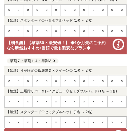
×
×
×
×
×
×
×
×
×
×
×
×
×
【禁煙】スタンダード◇セミダブルベッド (1名 ～ 2名)
×
×
×
×
×
×
×
×
×
×
×
×
×
【朝食無】【早割30 × 最安値！】 ◆1か月先のご予約
なら断然おすすめ♪当館で最も割安なプラン◆
早割７・早割１４・早割３０
【禁煙】４室限定◇低層階ＤＸクイーン◇ (1名 ～ 2名)
×
×
×
×
×
×
×
×
×
×
×
×
×
【禁煙】上層階リバー＆レイクビュー◇セミダブルベッド (1名 ～ 2名)
×
×
×
×
×
×
×
×
×
×
×
×
×
【禁煙】スタンダード◇セミダブルベッド (1名 ～ 2名)
×
×
×
×
×
×
×
×
×
×
×
×
×