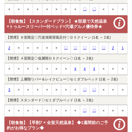
〇
〇
×
×
×
×
×
×
×
×
×
×
×
【朝食無】【スタンダードプラン】 ★部屋で天然温泉
×トゥルースリーパー付ベッド×穴場グルメ優待券★
【禁煙】６室限定◇宍道湖展望風呂付◇ＤＸクイーン (1名 ～ 2名)
〇
〇
〇
〇
〇
2
×
×
×
×
×
2
1
【禁煙】４室限定◇低層階ＤＸクイーン◇ (1名 ～ 2名)
×
×
×
×
×
×
×
4
4
4
×
×
×
【禁煙】上層階リバー＆レイクビュー◇セミダブルベッド (1名 ～ 2名)
〇
〇
3
×
×
×
×
×
×
×
×
×
×
【禁煙】スタンダード◇セミダブルベッド (1名 ～ 2名)
〇
〇
×
×
×
×
×
×
×
×
×
×
×
【朝食無】【早割7 × 全室天然温泉】 ◆1週間前のご予
約がお得なプラン◆