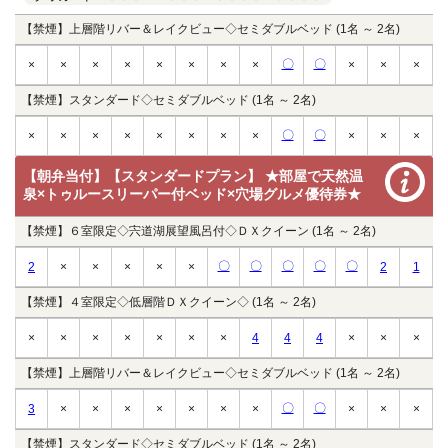
【禁煙】上層階リバー＆レイクビュー◇セミダブルベッド (1名 ～ 2名)
〇
〇
×
×
×
×
×
×
×
×
×
×
×
【禁煙】スタンダード◇セミダブルベッド (1名 ～ 2名)
〇
〇
×
×
×
×
×
×
×
×
×
×
×
【朝弁当付】【スタンダードプラン】 ★部屋で天然温
泉×トゥルースリーパー付ベッド×穴場グルメ優待券★
【禁煙】６室限定◇宍道湖展望風呂付◇ＤＸクイーン (1名 ～ 2名)
〇
〇
〇
〇
〇
2
×
×
×
×
×
2
1
【禁煙】４室限定◇低層階ＤＸクイーン◇ (1名 ～ 2名)
×
×
×
×
×
×
×
4
4
4
×
×
×
【禁煙】上層階リバー＆レイクビュー◇セミダブルベッド (1名 ～ 2名)
〇
〇
3
×
×
×
×
×
×
×
×
×
×
【禁煙】スタンダード◇セミダブルベッド (1名 ～ 2名)