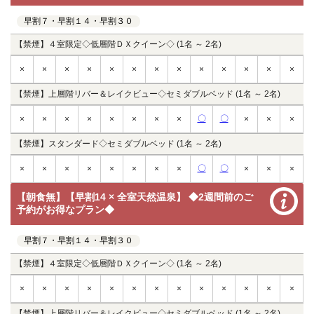
早割７・早割１４・早割３０
【禁煙】４室限定◇低層階ＤＸクイーン◇ (1名 ～ 2名)
×
×
×
×
×
×
×
×
×
×
×
×
×
【禁煙】上層階リバー＆レイクビュー◇セミダブルベッド (1名 ～ 2名)
〇
〇
×
×
×
×
×
×
×
×
×
×
×
【禁煙】スタンダード◇セミダブルベッド (1名 ～ 2名)
〇
〇
×
×
×
×
×
×
×
×
×
×
×
【朝食無】【早割14 × 全室天然温泉】 ◆2週間前のご
予約がお得なプラン◆
早割７・早割１４・早割３０
【禁煙】４室限定◇低層階ＤＸクイーン◇ (1名 ～ 2名)
×
×
×
×
×
×
×
×
×
×
×
×
×
【禁煙】上層階リバー＆レイクビュー◇セミダブルベッド (1名 ～ 2名)