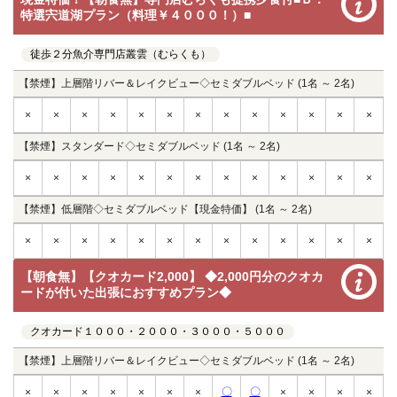
特選宍道湖プラン（料理￥４０００！）■
徒歩２分魚介専門店叢雲（むらくも）
【禁煙】上層階リバー＆レイクビュー◇セミダブルベッド (1名 ～ 2名)
×
×
×
×
×
×
×
×
×
×
×
×
×
【禁煙】スタンダード◇セミダブルベッド (1名 ～ 2名)
×
×
×
×
×
×
×
×
×
×
×
×
×
【禁煙】低層階◇セミダブルベッド【現金特価】 (1名 ～ 2名)
×
×
×
×
×
×
×
×
×
×
×
×
×
【朝食無】【クオカード2,000】 ◆2,000円分のクオカ
ードが付いた出張におすすめプラン◆
クオカード１０００・２０００・３０００・５０００
【禁煙】上層階リバー＆レイクビュー◇セミダブルベッド (1名 ～ 2名)
〇
〇
×
×
×
×
×
×
×
×
×
×
×