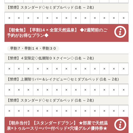
【禁煙】スタンダード◇セミダブルベッド (1名 ～ 2名)
×
×
×
×
×
×
×
×
×
×
×
×
×
【朝食無】【早割14 × 全室天然温泉】 ◆2週間前のご
予約がお得なプラン◆
早割７・早割１４・早割３０
【禁煙】４室限定◇低層階ＤＸクイーン◇ (1名 ～ 2名)
×
×
×
×
×
×
×
×
×
×
×
×
×
【禁煙】上層階リバー＆レイクビュー◇セミダブルベッド (1名 ～ 2名)
×
×
×
×
×
×
×
×
×
×
×
×
×
【禁煙】スタンダード◇セミダブルベッド (1名 ～ 2名)
×
×
×
×
×
×
×
×
×
×
×
×
×
【朝弁当付】【スタンダードプラン】 ★部屋で天然温
泉×トゥルースリーパー付ベッド×穴場グルメ優待券★