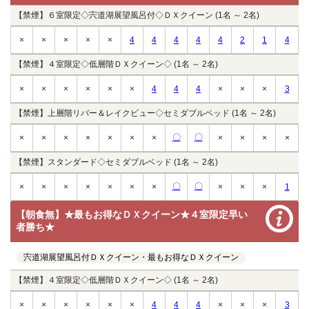
【禁煙】６室限定◇宍道湖展望風呂付◇ＤＸクイーン (1名 ～ 2名)
×
×
×
×
×
4
4
4
4
4
2
1
4
【禁煙】４室限定◇低層階ＤＸクイーン◇ (1名 ～ 2名)
×
×
×
×
×
×
4
4
4
×
×
×
3
【禁煙】上層階リバー＆レイクビュー◇セミダブルベッド (1名 ～ 2名)
〇
〇
×
×
×
×
×
×
×
×
×
×
×
【禁煙】スタンダード◇セミダブルベッド (1名 ～ 2名)
〇
〇
×
×
×
×
×
×
×
×
×
×
1
【朝食無】★最もお得なＤＸクイーン★４室限定早い
者勝ち★
宍道湖展望風呂付ＤＸクイーン・最もお得なＤＸクイーン
【禁煙】４室限定◇低層階ＤＸクイーン◇ (1名 ～ 2名)
×
×
×
×
×
×
4
4
4
×
×
×
3