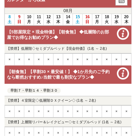
08
月
8
9
10
11
12
13
14
15
16
17
18
19
20
土
日
月
火
水
木
金
土
日
月
火
水
木
【5部屋限定 × 現金特価】【朝食無】 ◆低層階のお部
屋でお得なお勧めプラン◆
【禁煙】低層階◇セミダブルベッド【現金特価】 (1名 ～ 2名)
×
×
×
×
×
×
×
×
×
×
×
×
×
【朝食無】【早割30 × 最安値！】 ◆1か月先のご予約
なら断然おすすめ♪当館で最も割安なプラン◆
早割７・早割１４・早割３０
【禁煙】４室限定◇低層階ＤＸクイーン◇ (1名 ～ 2名)
×
×
×
×
×
×
×
×
×
×
×
×
×
【禁煙】上層階リバー＆レイクビュー◇セミダブルベッド (1名 ～ 2名)
×
×
×
×
×
×
×
×
×
×
×
×
×