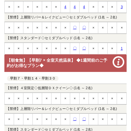
×
×
×
×
×
×
4
4
4
×
×
×
3
【禁煙】上層階リバー＆レイクビュー◇セミダブルベッド (1名 ～ 2名)
〇
〇
×
×
×
×
×
×
×
×
×
×
×
【禁煙】スタンダード◇セミダブルベッド (1名 ～ 2名)
〇
〇
×
×
×
×
×
×
×
×
×
×
1
【朝食無】【早割7 × 全室天然温泉】 ◆1週間前のご予
約がお得なプラン◆
早割７・早割１４・早割３０
【禁煙】４室限定◇低層階ＤＸクイーン◇ (1名 ～ 2名)
×
×
×
×
×
×
×
×
×
×
×
×
×
【禁煙】上層階リバー＆レイクビュー◇セミダブルベッド (1名 ～ 2名)
〇
〇
×
×
×
×
×
×
×
×
×
×
×
【禁煙】スタンダード◇セミダブルベッド (1名 ～ 2名)