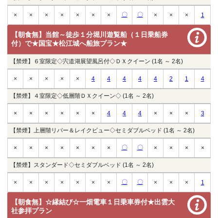
〇
〇
×
×
×
×
×
×
×
×
×
×
1
【朝食無】当館～徒歩１分堀川遊覧船（１日乗船券
付）で★国宝★松江城へ船旅プラン★
【禁煙】６室限定◇宍道湖展望風呂付◇ＤＸクイーン (1名 ～ 2名)
×
×
×
×
×
4
4
4
4
4
2
1
4
【禁煙】４室限定◇低層階ＤＸクイーン◇ (1名 ～ 2名)
×
×
×
×
×
×
4
4
4
×
×
×
3
【禁煙】上層階リバー＆レイクビュー◇セミダブルベッド (1名 ～ 2名)
〇
〇
×
×
×
×
×
×
×
×
×
×
×
【禁煙】スタンダード◇セミダブルベッド (1名 ～ 2名)
〇
〇
×
×
×
×
×
×
×
×
×
×
1
【朝食無】☆縁結び☆一畑電車１日乗車券付★出雲大
社参拝プラン