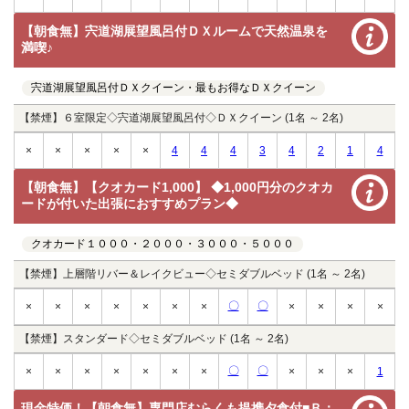
【朝食無】宍道湖展望風呂付ＤＸルームで天然温泉を
満喫♪
宍道湖展望風呂付ＤＸクイーン・最もお得なＤＸクイーン
【禁煙】６室限定◇宍道湖展望風呂付◇ＤＸクイーン (1名 ～ 2名)
×
×
×
×
×
4
4
4
3
4
2
1
4
【朝食無】【クオカード1,000】 ◆1,000円分のクオカ
ードが付いた出張におすすめプラン◆
クオカード１０００・２０００・３０００・５０００
【禁煙】上層階リバー＆レイクビュー◇セミダブルベッド (1名 ～ 2名)
〇
〇
×
×
×
×
×
×
×
×
×
×
×
【禁煙】スタンダード◇セミダブルベッド (1名 ～ 2名)
〇
〇
×
×
×
×
×
×
×
×
×
×
1
現金特価！【朝食無】専門店むらくも提携夕食付■Ｂ：