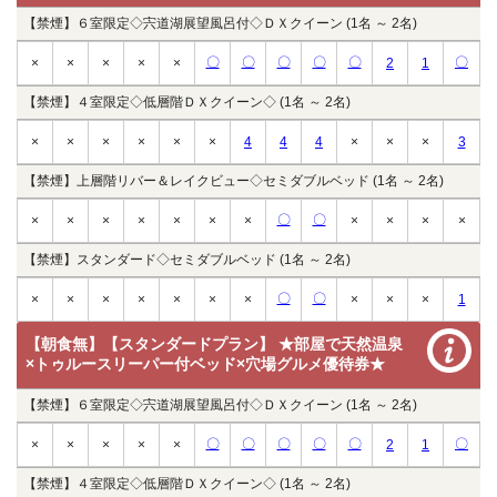
【禁煙】６室限定◇宍道湖展望風呂付◇ＤＸクイーン (1名 ～ 2名)
〇
〇
〇
〇
〇
〇
×
×
×
×
×
2
1
【禁煙】４室限定◇低層階ＤＸクイーン◇ (1名 ～ 2名)
×
×
×
×
×
×
4
4
4
×
×
×
3
【禁煙】上層階リバー＆レイクビュー◇セミダブルベッド (1名 ～ 2名)
〇
〇
×
×
×
×
×
×
×
×
×
×
×
【禁煙】スタンダード◇セミダブルベッド (1名 ～ 2名)
〇
〇
×
×
×
×
×
×
×
×
×
×
1
【朝食無】【スタンダードプラン】 ★部屋で天然温泉
×トゥルースリーパー付ベッド×穴場グルメ優待券★
【禁煙】６室限定◇宍道湖展望風呂付◇ＤＸクイーン (1名 ～ 2名)
〇
〇
〇
〇
〇
〇
×
×
×
×
×
2
1
【禁煙】４室限定◇低層階ＤＸクイーン◇ (1名 ～ 2名)