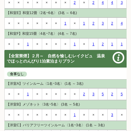
×
×
×
×
×
×
×
2
×
2
4
4
3
【和室E】和室12畳〈2名~6名〉 (3名 ～ 6名)
×
×
×
×
×
×
1
×
1
2
3
2
4
【和室F】和室15畳〈4名~7名〉 (4名 ～ 7名)
×
×
1
×
×
×
×
1
×
1
2
1
1
【全室禁煙】２月～ 自然を愉しむレイクビュ 温泉
でほっとのんびり1泊素泊まりプラン
食事なし
【洋室A】ツインルーム〈1名~3名〉 (1名 ～ 3名)
×
×
1
×
×
×
×
×
2
3
5
2
5
【洋室B】メゾネット〈3名~5名〉 (3名 ～ 5名)
×
×
×
×
×
×
×
1
×
×
×
3
×
【洋室C】バリアフリーツインルーム〈1名~3名〉 (1名 ～ 3名)