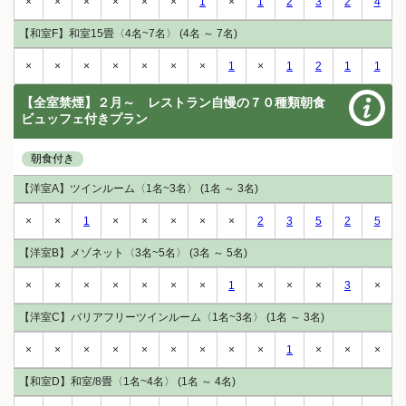
×
×
×
×
×
×
1
×
1
2
3
2
4
【和室F】和室15畳〈4名~7名〉 (4名 ～ 7名)
×
×
×
×
×
×
×
1
×
1
2
1
1
【全室禁煙】２月～ レストラン自慢の７０種類朝食
ビュッフェ付きプラン
朝食付き
【洋室A】ツインルーム〈1名~3名〉 (1名 ～ 3名)
×
×
1
×
×
×
×
×
2
3
5
2
5
【洋室B】メゾネット〈3名~5名〉 (3名 ～ 5名)
×
×
×
×
×
×
×
1
×
×
×
3
×
【洋室C】バリアフリーツインルーム〈1名~3名〉 (1名 ～ 3名)
×
×
×
×
×
×
×
×
×
1
×
×
×
【和室D】和室/8畳〈1名~4名〉 (1名 ～ 4名)