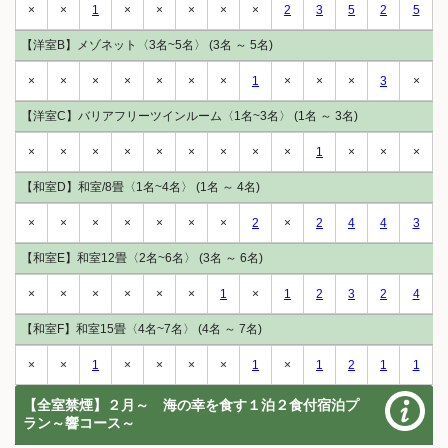
×
×
1
×
×
×
×
×
2
3
5
2
5
【洋室B】メゾネット〈3名~5名〉 (3名 ～ 5名)
×
×
×
×
×
×
×
1
×
×
×
3
×
【洋室C】バリアフリーツインルーム〈1名~3名〉 (1名 ～ 3名)
×
×
×
×
×
×
×
×
×
1
×
×
×
【和室D】和室/8畳〈1名~4名〉 (1名 ～ 4名)
×
×
×
×
×
×
×
2
×
2
4
4
3
【和室E】和室12畳〈2名~6名〉 (3名 ～ 6名)
×
×
×
×
×
×
1
×
1
2
3
2
4
【和室F】和室15畳〈4名~7名〉 (4名 ～ 7名)
×
×
1
×
×
×
×
1
×
1
2
1
1
【全室禁煙】２月～ 海の幸を食す１泊２食付宿泊プ
ラン～響コース～