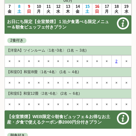
08
月
7
8
9
10
11
12
13
14
15
16
17
18
19
金
土
日
月
火
水
木
金
土
日
月
火
水
お日にち限定【全室禁煙】１泊夕食選べる限定メニュ
ー＆朝食ビュッフェ付きプラン
2食付き
【洋室A】ツインルーム〈1名~3名〉 (1名 ～ 3名)
×
×
×
×
×
×
×
×
×
×
×
2
×
【和室D】和室/8畳〈1名~4名〉 (1名 ～ 4名)
×
×
×
×
×
×
×
×
×
×
×
×
×
【和室E】和室12畳〈2名~6名〉 (2名 ～ 6名)
×
×
×
×
×
×
×
×
×
×
×
×
×
【全室禁煙】WEB限定☆朝食ビュッフェ＆お得なお土
産・夕食で使えるクーポン券2000円分付きプラン
朝食付き