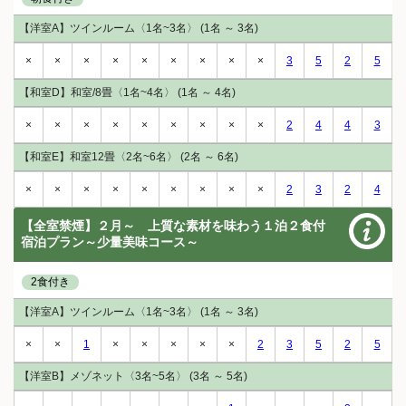
【洋室A】ツインルーム〈1名~3名〉 (1名 ～ 3名)
×
×
×
×
×
×
×
×
×
3
5
2
5
【和室D】和室/8畳〈1名~4名〉 (1名 ～ 4名)
×
×
×
×
×
×
×
×
×
2
4
4
3
【和室E】和室12畳〈2名~6名〉 (2名 ～ 6名)
×
×
×
×
×
×
×
×
×
2
3
2
4
【全室禁煙】２月～ 上質な素材を味わう１泊２食付
宿泊プラン～少量美味コース～
2食付き
【洋室A】ツインルーム〈1名~3名〉 (1名 ～ 3名)
×
×
1
×
×
×
×
×
2
3
5
2
5
【洋室B】メゾネット〈3名~5名〉 (3名 ～ 5名)