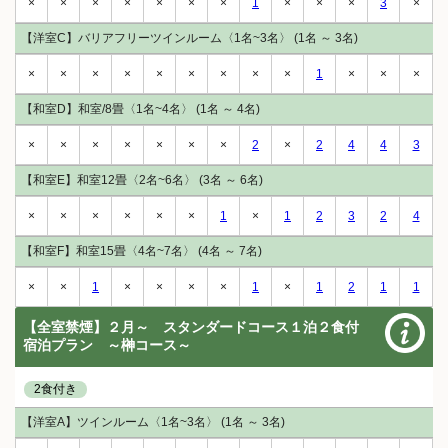
×
×
×
×
×
×
×
1
×
×
×
3
×
【洋室C】バリアフリーツインルーム〈1名~3名〉 (1名 ～ 3名)
×
×
×
×
×
×
×
×
×
1
×
×
×
【和室D】和室/8畳〈1名~4名〉 (1名 ～ 4名)
×
×
×
×
×
×
×
2
×
2
4
4
3
【和室E】和室12畳〈2名~6名〉 (3名 ～ 6名)
×
×
×
×
×
×
1
×
1
2
3
2
4
【和室F】和室15畳〈4名~7名〉 (4名 ～ 7名)
×
×
1
×
×
×
×
1
×
1
2
1
1
【全室禁煙】２月～ スタンダードコース１泊２食付
宿泊プラン ～榊コース～
2食付き
【洋室A】ツインルーム〈1名~3名〉 (1名 ～ 3名)