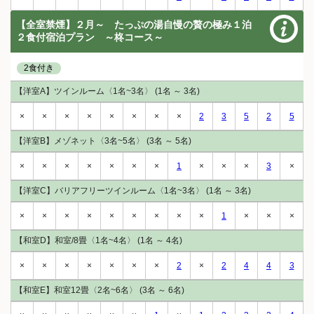
【全室禁煙】２月～ たっぷの湯自慢の贅の極み１泊
２食付宿泊プラン ～柊コース～
2食付き
【洋室A】ツインルーム〈1名~3名〉 (1名 ～ 3名)
×
×
×
×
×
×
×
×
2
3
5
2
5
【洋室B】メゾネット〈3名~5名〉 (3名 ～ 5名)
×
×
×
×
×
×
×
1
×
×
×
3
×
【洋室C】バリアフリーツインルーム〈1名~3名〉 (1名 ～ 3名)
×
×
×
×
×
×
×
×
×
1
×
×
×
【和室D】和室/8畳〈1名~4名〉 (1名 ～ 4名)
×
×
×
×
×
×
×
2
×
2
4
4
3
【和室E】和室12畳〈2名~6名〉 (3名 ～ 6名)