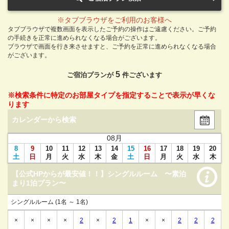
※タブブラウザをご利用のお客様へ
タブブラウザで複数画面を表示したご予約の操作はご遠慮ください。ご予約
の手続きを正常に進められなくなる場合がございます。
ブラウザで画面を行き来させますと、ご予約を正常に進められなくなる場合
がございます。
5
ご宿泊プランが
件ございます
※検索条件に特定のお部屋タイプを指定することで表示が早くな
ります
カレンダーから検索
08
月
8
9
10
11
12
13
14
15
16
17
18
19
20
土
日
月
火
水
木
金
土
日
月
火
水
木
【公式HPからが最安値！！】シングルルーム 〜素泊
まり1泊プラン〜
シングルルーム (1名 ～ 1名)
×
×
×
×
2
×
2
1
×
×
2
2
2