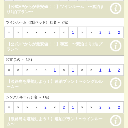
【公式HPからが最安値！！】ツインルーム 〜素泊ま
り1泊プラン〜
ツインルーム（2段ベッド） (1名 ～ 2名)
×
×
×
×
×
×
×
1
×
×
2
2
2
【公式HPからが最安値！！】和室 〜素泊まり1泊プ
ラン〜
和室 (1名 ～ 4名)
×
×
×
×
×
1
×
1
×
×
1
1
2
【淡路島を堪能しよう！】連泊プラン！〜シングルル
ーム〜
シングルルーム (1名 ～ 1名)
×
×
×
×
2
×
2
1
×
×
2
2
2
【淡路島を堪能しよう！】連泊プラン！〜ツインルー
ム〜