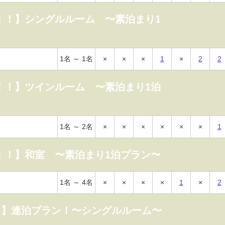
！！】シングルルーム 〜素泊まり1
1名 ～ 1名
×
×
×
1
×
2
2
！！】ツインルーム 〜素泊まり1泊
1名 ～ 2名
×
×
×
×
×
×
1
！！】和室 〜素泊まり1泊プラン〜
1名 ～ 4名
×
×
×
×
1
×
2
！】連泊プラン！〜シングルルーム〜