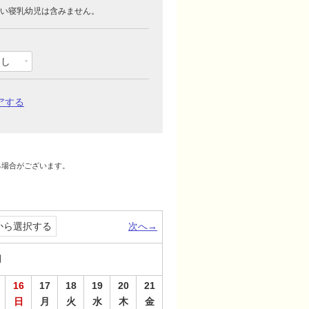
い寝乳幼児は含みません。
なし
アする
る場合がございます。
。
から選択する
次へ→
月
16
17
18
19
20
21
日
月
火
水
木
金