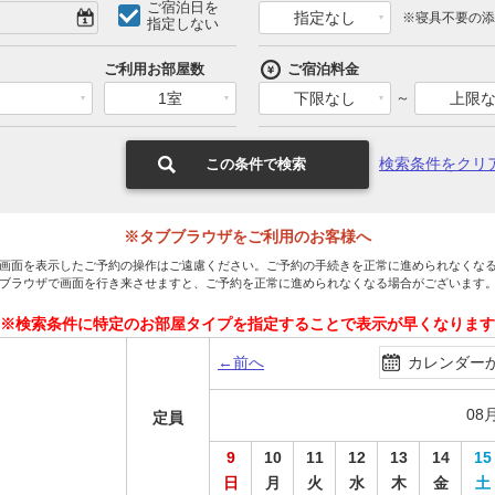
ご宿泊日を
指定なし
※寝具不要の添
指定しない
ご利用お部屋数
ご宿泊料金
1室
下限なし
～
上限
検索条件をクリ
この条件で検索
※タブブラウザをご利用のお客様へ
画面を表示したご予約の操作はご遠慮ください。ご予約の手続きを正常に進められなくな
ブラウザで画面を行き来させますと、ご予約を正常に進められなくなる場合がございます
※検索条件に特定のお部屋タイプを指定することで表示が早くなります
←前へ
カレンダー
08
定員
9
10
11
12
13
14
15
日
月
火
水
木
金
土