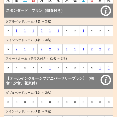
木
金
土
日
月
火
水
木
金
土
日
月
火
スタンダード プラン（朝食付き）
ダブルベッドルーム (1名 ～ 2名)
×
1
1
1
2
1
1
×
×
1
×
×
×
ツインベッドルーム (1名 ～ 3名)
×
2
1
1
2
2
2
1
1
1
2
2
2
スイートルーム（テラス付き） (1名 ～ 2名)
×
×
×
×
×
1
×
×
×
×
×
1
1
【オールインクルーシブアニバーサリープラン】（朝
食・夕食、花束付）
ダブルベッドルーム (1名 ～ 2名)
×
×
×
×
×
×
×
×
×
×
×
×
×
ツインベッドルーム (1名 ～ 3名)