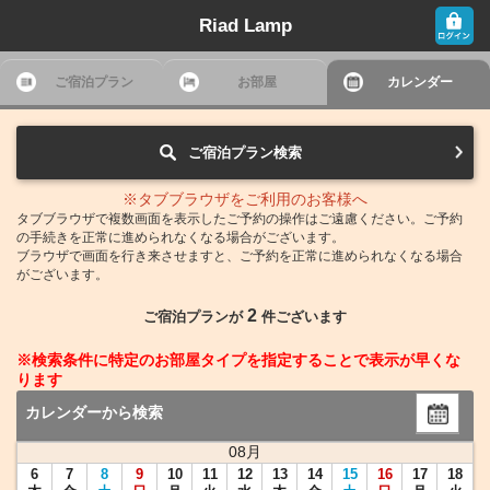
Riad Lamp
ご宿泊プラン
お部屋
カレンダー
ご宿泊プラン検索
※タブブラウザをご利用のお客様へ
タブブラウザで複数画面を表示したご予約の操作はご遠慮ください。ご予約
の手続きを正常に進められなくなる場合がございます。
ブラウザで画面を行き来させますと、ご予約を正常に進められなくなる場合
がございます。
2
ご宿泊プランが
件ございます
※検索条件に特定のお部屋タイプを指定することで表示が早くな
ります
カレンダーから検索
08
月
6
7
8
9
10
11
12
13
14
15
16
17
18