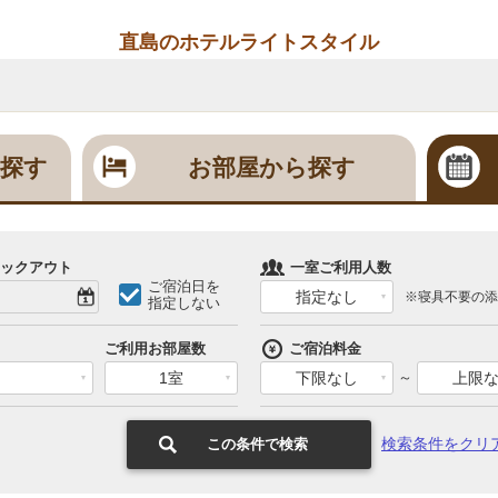
直島のホテルライトスタイル
探す
お部屋から探す
ックアウト
一室ご利用人数
ご宿泊日を
指定なし
※寝具不要の添
指定しない
ご利用お部屋数
ご宿泊料金
1室
下限なし
～
上限
検索条件をクリ
この条件で検索