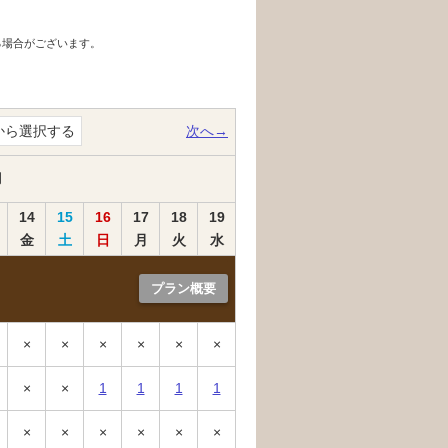
る場合がございます。
。
から選択する
次へ→
月
14
15
16
17
18
19
金
土
日
月
火
水
プラン概要
×
×
×
×
×
×
×
×
1
1
1
1
×
×
×
×
×
×