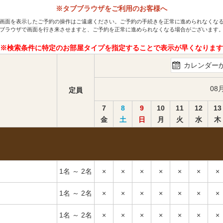
※タブブラウザをご利用のお客様へ
画面を表示したご予約の操作はご遠慮ください。ご予約の手続きを正常に進められなくな
ブラウザで画面を行き来させますと、ご予約を正常に進められなくなる場合がございます
※検索条件に特定のお部屋タイプを指定することで表示が早くなります
カレンダー
08
定員
7
8
9
10
11
12
13
金
土
日
月
火
水
木
1名 ～ 2名
×
×
×
×
×
×
×
1名 ～ 2名
×
×
×
×
×
×
×
1名 ～ 2名
×
×
×
×
×
×
×