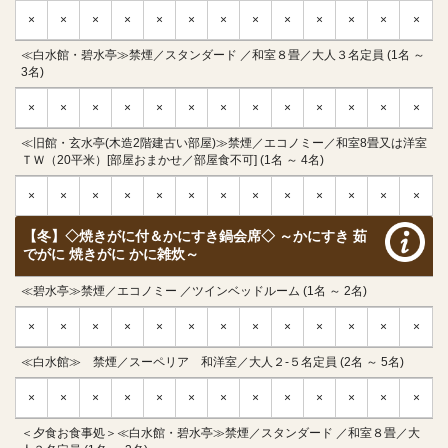
×
×
×
×
×
×
×
×
×
×
×
×
×
≪白水館・碧水亭≫禁煙／スタンダード ／和室８畳／大人３名定員 (1名 ～
3名)
×
×
×
×
×
×
×
×
×
×
×
×
×
≪旧館・玄水亭(木造2階建古い部屋)≫禁煙／エコノミー／和室8畳又は洋室
ＴＷ（20平米）[部屋おまかせ／部屋食不可] (1名 ～ 4名)
×
×
×
×
×
×
×
×
×
×
×
×
×
【冬】◇焼きがに付＆かにすき鍋会席◇ ～かにすき 茹
でがに 焼きがに かに雑炊～
≪碧水亭≫禁煙／エコノミー ／ツインベッドルーム (1名 ～ 2名)
×
×
×
×
×
×
×
×
×
×
×
×
×
≪白水館≫ 禁煙／スーペリア 和洋室／大人２-５名定員 (2名 ～ 5名)
×
×
×
×
×
×
×
×
×
×
×
×
×
＜夕食お食事処＞≪白水館・碧水亭≫禁煙／スタンダード ／和室８畳／大