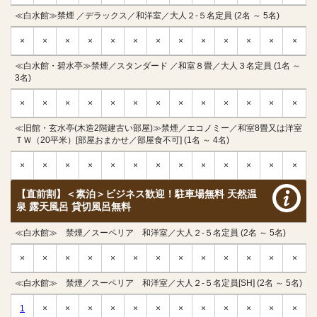
≪白水館≫禁煙 ／デラックス／和洋室／大人２-５名定員 (2名 ～ 5名)
×
×
×
×
×
×
×
×
×
×
×
×
×
≪白水館・碧水亭≫禁煙／スタンダード ／和室８畳／大人３名定員 (1名 ～
3名)
×
×
×
×
×
×
×
×
×
×
×
×
×
≪旧館・玄水亭(木造2階建古い部屋)≫禁煙／エコノミー／和室8畳又は洋室
ＴＷ（20平米）[部屋おまかせ／部屋食不可] (1名 ～ 4名)
×
×
×
×
×
×
×
×
×
×
×
×
×
【直前割】＜素泊＞ビジネス歓迎！駐車場無料 天然温
泉 露天風呂 貸切風呂無料
≪白水館≫ 禁煙／スーペリア 和洋室／大人２-５名定員 (2名 ～ 5名)
×
×
×
×
×
×
×
×
×
×
×
×
×
≪白水館≫ 禁煙／スーペリア 和洋室／大人２-５名定員[SH] (2名 ～ 5名)
1
×
×
×
×
×
×
×
×
×
×
×
×