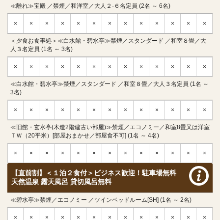
≪離れ≫宝殿 ／禁煙／和洋室／大人２-６名定員 (2名 ～ 6名)
×
×
×
×
×
×
×
×
×
×
×
×
×
＜夕食お食事処＞≪白水館・碧水亭≫禁煙／スタンダード ／和室８畳／大
人３名定員 (1名 ～ 3名)
×
×
×
×
×
×
×
×
×
×
×
×
×
≪白水館・碧水亭≫禁煙／スタンダード ／和室８畳／大人３名定員 (1名 ～
3名)
×
×
×
×
×
×
×
×
×
×
×
×
×
≪旧館・玄水亭(木造2階建古い部屋)≫禁煙／エコノミー／和室8畳又は洋室
ＴＷ（20平米）[部屋おまかせ／部屋食不可] (1名 ～ 4名)
×
×
×
×
×
×
×
×
×
×
×
×
×
【直前割】＜１泊２食付＞ビジネス歓迎！駐車場無料
天然温泉 露天風呂 貸切風呂無料
≪碧水亭≫禁煙／エコノミー ／ツインベッドルーム[SH] (1名 ～ 2名)
×
×
×
×
×
×
×
×
×
×
×
×
×