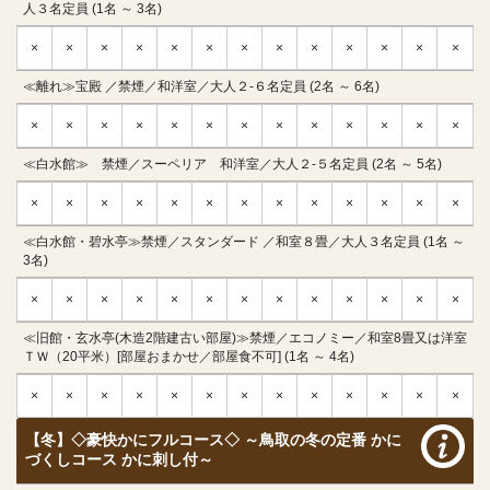
人３名定員 (1名 ～ 3名)
×
×
×
×
×
×
×
×
×
×
×
×
×
≪離れ≫宝殿 ／禁煙／和洋室／大人２-６名定員 (2名 ～ 6名)
×
×
×
×
×
×
×
×
×
×
×
×
×
≪白水館≫ 禁煙／スーペリア 和洋室／大人２-５名定員 (2名 ～ 5名)
×
×
×
×
×
×
×
×
×
×
×
×
×
≪白水館・碧水亭≫禁煙／スタンダード ／和室８畳／大人３名定員 (1名 ～
3名)
×
×
×
×
×
×
×
×
×
×
×
×
×
≪旧館・玄水亭(木造2階建古い部屋)≫禁煙／エコノミー／和室8畳又は洋室
ＴＷ（20平米）[部屋おまかせ／部屋食不可] (1名 ～ 4名)
×
×
×
×
×
×
×
×
×
×
×
×
×
【冬】◇豪快かにフルコース◇ ～鳥取の冬の定番 かに
づくしコース かに刺し付～