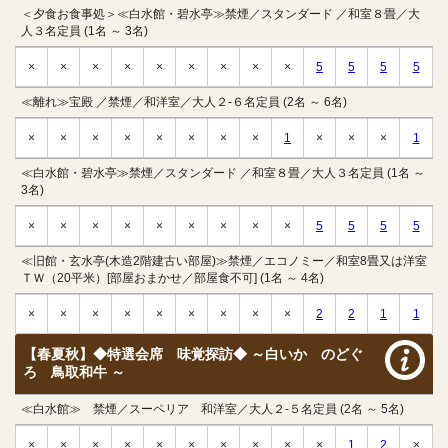
＜夕食お食事処＞≪白水館・碧水亭≫禁煙／スタンダード ／和室８畳／大
人３名定員 (1名 ～ 3名)
×
×
×
×
×
×
×
×
×
5
5
5
5
≪離れ≫宝殿 ／禁煙／和洋室／大人２-６名定員 (2名 ～ 6名)
×
×
×
×
×
×
×
×
1
×
×
×
1
≪白水館・碧水亭≫禁煙／スタンダード ／和室８畳／大人３名定員 (1名 ～
3名)
×
×
×
×
×
×
×
×
×
5
5
5
5
≪旧館・玄水亭(木造2階建古い部屋)≫禁煙／エコノミー／和室8畳又は洋室
ＴＷ（20平米）[部屋おまかせ／部屋食不可] (1名 ～ 4名)
×
×
×
×
×
×
×
×
×
2
2
1
1
【春夏秋】◆特選会席 味覚探訪◆ ～白いか のどぐ
ろ 鳥取和牛 ～
≪白水館≫ 禁煙／スーペリア 和洋室／大人２-５名定員 (2名 ～ 5名)
×
×
×
×
×
×
×
×
×
×
1
2
×