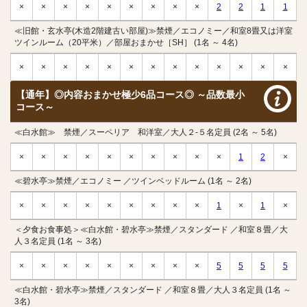
×
×
×
×
×
×
×
×
×
2
2
1
1
≪旧館・玄水亭(木造2階建古い部屋)≫禁煙／エコノミー／和室8畳又は洋室
ツインルーム（20平米）／部屋おまかせ［SH］ (1名 ～ 4名)
×
×
×
×
×
×
×
×
×
×
×
×
×
【通年】◎内容おまかせ極少6品コース◎ ～品数最小
コース～
≪白水館≫ 禁煙／スーペリア 和洋室／大人２-５名定員 (2名 ～ 5名)
×
×
×
×
×
×
×
×
×
×
1
2
×
≪碧水亭≫禁煙／エコノミー ／ツインベッドルーム (1名 ～ 2名)
×
×
×
×
×
×
×
×
×
1
×
1
×
＜夕食お食事処＞≪白水館・碧水亭≫禁煙／スタンダード ／和室８畳／大
人３名定員 (1名 ～ 3名)
×
×
×
×
×
×
×
×
×
5
5
5
5
≪白水館・碧水亭≫禁煙／スタンダード ／和室８畳／大人３名定員 (1名 ～
3名)