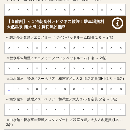
×
×
×
×
×
×
×
×
×
×
×
×
×
【直前割】＜１泊朝食付＞ビジネス歓迎！駐車場無料
天然温泉 露天風呂 貸切風呂無料
≪碧水亭≫禁煙／エコノミー ／ツインベッドルーム[SH] (1名 ～ 2名)
×
×
×
×
×
×
×
×
×
×
×
×
×
≪碧水亭≫禁煙／エコノミー ／ツインベッドルーム (1名 ～ 2名)
×
×
×
×
×
×
×
×
×
×
×
×
×
≪白水館≫ 禁煙／スーペリア 和洋室／大人２-５名定員[SH] (2名 ～ 5名)
1
×
×
×
×
×
×
×
×
×
×
×
×
≪白水館≫ 禁煙／スーペリア 和洋室／大人２-５名定員 (2名 ～ 5名)
×
×
×
×
×
×
×
×
×
×
×
×
×
≪白水館・碧水亭≫禁煙／スタンダード ／和室８畳／大人３名定員 (1名 ～
3名)