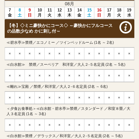
08
月
7
8
9
10
11
12
13
14
15
16
17
18
19
金
土
日
月
火
水
木
金
土
日
月
火
水
【冬】◇ミニ豪快かにコース◇ ～豪快かにフルコース
の品数少なめ かに刺し付～
≪碧水亭≫禁煙／エコノミー ／ツインベッドルーム (1名 ～ 2名)
×
×
×
×
×
×
×
×
×
×
×
×
×
≪白水館≫ 禁煙／スーペリア 和洋室／大人２-５名定員 (2名 ～ 5名)
×
×
×
×
×
×
×
×
×
×
×
×
×
≪離れ≫宝殿 ／禁煙／和洋室／大人２-６名定員 (2名 ～ 6名)
×
×
×
×
×
×
×
×
×
×
×
×
×
＜夕食お食事処＞≪白水館・碧水亭≫禁煙／スタンダード ／和室８畳／大
人３名定員 (1名 ～ 3名)
×
×
×
×
×
×
×
×
×
×
×
×
×
≪白水館≫禁煙 ／デラックス／和洋室／大人２-５名定員 (2名 ～ 5名)