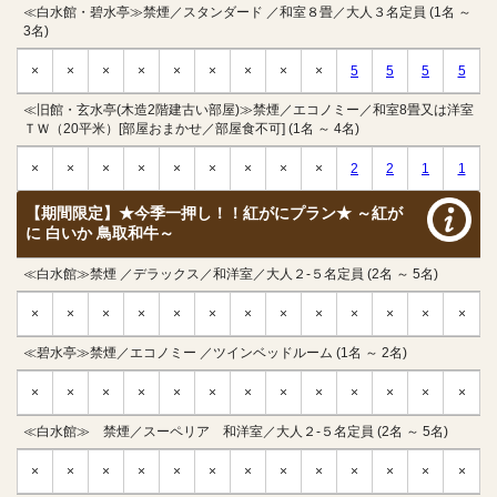
≪白水館・碧水亭≫禁煙／スタンダード ／和室８畳／大人３名定員 (1名 ～
3名)
×
×
×
×
×
×
×
×
×
5
5
5
5
≪旧館・玄水亭(木造2階建古い部屋)≫禁煙／エコノミー／和室8畳又は洋室
ＴＷ（20平米）[部屋おまかせ／部屋食不可] (1名 ～ 4名)
×
×
×
×
×
×
×
×
×
2
2
1
1
【期間限定】★今季一押し！！紅がにプラン★ ～紅が
に 白いか 鳥取和牛～
≪白水館≫禁煙 ／デラックス／和洋室／大人２-５名定員 (2名 ～ 5名)
×
×
×
×
×
×
×
×
×
×
×
×
×
≪碧水亭≫禁煙／エコノミー ／ツインベッドルーム (1名 ～ 2名)
×
×
×
×
×
×
×
×
×
×
×
×
×
≪白水館≫ 禁煙／スーペリア 和洋室／大人２-５名定員 (2名 ～ 5名)
×
×
×
×
×
×
×
×
×
×
×
×
×