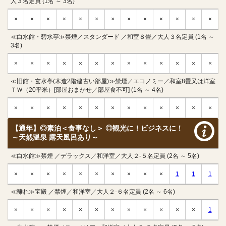
人３名定員 (1名 ～ 3名)
×
×
×
×
×
×
×
×
×
×
×
×
×
≪白水館・碧水亭≫禁煙／スタンダード ／和室８畳／大人３名定員 (1名 ～
3名)
×
×
×
×
×
×
×
×
×
×
×
×
×
≪旧館・玄水亭(木造2階建古い部屋)≫禁煙／エコノミー／和室8畳又は洋室
ＴＷ（20平米）[部屋おまかせ／部屋食不可] (1名 ～ 4名)
×
×
×
×
×
×
×
×
×
×
×
×
×
【通年】◎素泊＜食事なし＞ ◎観光に！ビジネスに！
～天然温泉 露天風呂あり～
≪白水館≫禁煙 ／デラックス／和洋室／大人２-５名定員 (2名 ～ 5名)
×
×
×
×
×
×
×
×
×
×
1
1
1
≪離れ≫宝殿 ／禁煙／和洋室／大人２-６名定員 (2名 ～ 6名)
×
×
×
×
×
×
×
×
×
×
×
×
1