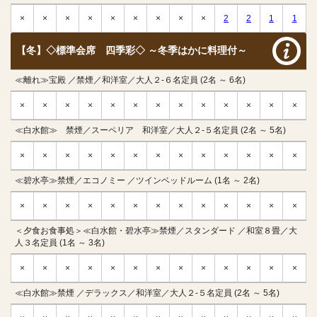
×
×
×
×
×
×
×
×
×
2
2
1
1
【冬】◇標準会席 四季彩◇ ～冬季はかに料理付～
≪離れ≫宝殿 ／禁煙／和洋室／大人２-６名定員 (2名 ～ 6名)
×
×
×
×
×
×
×
×
×
×
×
×
×
≪白水館≫ 禁煙／スーペリア 和洋室／大人２-５名定員 (2名 ～ 5名)
×
×
×
×
×
×
×
×
×
×
×
×
×
≪碧水亭≫禁煙／エコノミー ／ツインベッドルーム (1名 ～ 2名)
×
×
×
×
×
×
×
×
×
×
×
×
×
＜夕食お食事処＞≪白水館・碧水亭≫禁煙／スタンダード ／和室８畳／大
人３名定員 (1名 ～ 3名)
×
×
×
×
×
×
×
×
×
×
×
×
×
≪白水館≫禁煙 ／デラックス／和洋室／大人２-５名定員 (2名 ～ 5名)