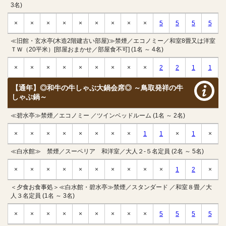
3名)
×
×
×
×
×
×
×
×
×
5
5
5
5
≪旧館・玄水亭(木造2階建古い部屋)≫禁煙／エコノミー／和室8畳又は洋室
ＴＷ（20平米）[部屋おまかせ／部屋食不可] (1名 ～ 4名)
×
×
×
×
×
×
×
×
×
2
2
1
1
【通年】◎和牛の牛しゃぶ大鍋会席◎ ～鳥取発祥の牛
しゃぶ鍋～
≪碧水亭≫禁煙／エコノミー ／ツインベッドルーム (1名 ～ 2名)
×
×
×
×
×
×
×
×
1
1
×
1
×
≪白水館≫ 禁煙／スーペリア 和洋室／大人２-５名定員 (2名 ～ 5名)
×
×
×
×
×
×
×
×
×
×
1
2
×
＜夕食お食事処＞≪白水館・碧水亭≫禁煙／スタンダード ／和室８畳／大
人３名定員 (1名 ～ 3名)
×
×
×
×
×
×
×
×
×
5
5
5
5