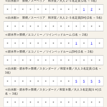
≪白水館≫ 禁煙／スーペリア 和洋室／大人２-５名定員 (2名 ～ 5名)
×
×
×
×
×
×
×
×
×
×
1
2
×
≪白水館≫ 禁煙／スーペリア 和洋室／大人２-５名定員[SH] (2名 ～ 5名)
×
×
×
×
×
×
×
×
×
×
×
×
×
≪碧水亭≫禁煙／エコノミー ／ツインベッドルーム (1名 ～ 2名)
×
×
×
×
×
×
×
×
×
1
×
1
×
≪碧水亭≫禁煙／エコノミー ／ツインベッドルーム[SH] (1名 ～ 2名)
×
×
×
×
×
×
×
×
×
×
×
×
×
≪白水館・碧水亭≫禁煙／スタンダード ／和室８畳／大人３名定員 (1名 ～
3名)
×
×
×
×
×
×
×
×
×
5
5
5
5
≪白水館・碧水亭≫禁煙／スタンダード／和室８畳／大人３名定員[ＳＨ] (1
名 ～ 3名)
×
×
×
×
×
×
×
×
×
×
×
×
×