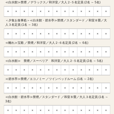
≪白水館≫禁煙 ／デラックス／和洋室／大人２-５名定員 (2名 ～ 5名)
×
×
×
×
×
×
×
×
×
×
×
×
×
＜夕食お食事処＞≪白水館・碧水亭≫禁煙／スタンダード ／和室８畳／大
人３名定員 (1名 ～ 3名)
×
×
×
×
×
×
×
×
×
×
×
×
×
≪離れ≫宝殿 ／禁煙／和洋室／大人２-６名定員 (2名 ～ 6名)
×
×
×
×
×
×
×
×
×
×
×
×
×
≪白水館≫ 禁煙／スーペリア 和洋室／大人２-５名定員 (2名 ～ 5名)
×
×
×
×
×
×
×
×
×
×
×
×
×
≪碧水亭≫禁煙／エコノミー ／ツインベッドルーム (1名 ～ 2名)
×
×
×
×
×
×
×
×
×
×
×
×
×
≪白水館・碧水亭≫禁煙／スタンダード ／和室８畳／大人３名定員 (1名 ～
3名)
×
×
×
×
×
×
×
×
×
×
×
×
×