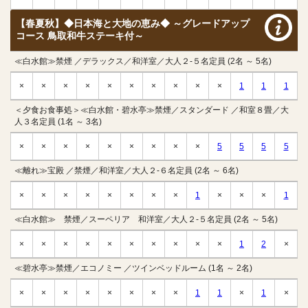
【春夏秋】◆日本海と大地の恵み◆ ～グレードアップ
コース 鳥取和牛ステーキ付～
≪白水館≫禁煙 ／デラックス／和洋室／大人２-５名定員 (2名 ～ 5名)
×
×
×
×
×
×
×
×
×
×
1
1
1
＜夕食お食事処＞≪白水館・碧水亭≫禁煙／スタンダード ／和室８畳／大
人３名定員 (1名 ～ 3名)
×
×
×
×
×
×
×
×
×
5
5
5
5
≪離れ≫宝殿 ／禁煙／和洋室／大人２-６名定員 (2名 ～ 6名)
×
×
×
×
×
×
×
×
1
×
×
×
1
≪白水館≫ 禁煙／スーペリア 和洋室／大人２-５名定員 (2名 ～ 5名)
×
×
×
×
×
×
×
×
×
×
1
2
×
≪碧水亭≫禁煙／エコノミー ／ツインベッドルーム (1名 ～ 2名)
×
×
×
×
×
×
×
×
1
1
×
1
×