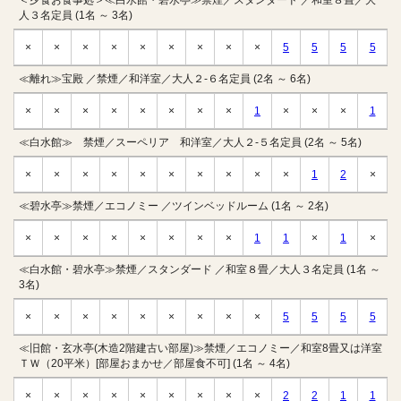
＜夕食お食事処＞≪白水館・碧水亭≫禁煙／スタンダード ／和室８畳／大
人３名定員 (1名 ～ 3名)
×
×
×
×
×
×
×
×
×
5
5
5
5
≪離れ≫宝殿 ／禁煙／和洋室／大人２-６名定員 (2名 ～ 6名)
×
×
×
×
×
×
×
×
1
×
×
×
1
≪白水館≫ 禁煙／スーペリア 和洋室／大人２-５名定員 (2名 ～ 5名)
×
×
×
×
×
×
×
×
×
×
1
2
×
≪碧水亭≫禁煙／エコノミー ／ツインベッドルーム (1名 ～ 2名)
×
×
×
×
×
×
×
×
1
1
×
1
×
≪白水館・碧水亭≫禁煙／スタンダード ／和室８畳／大人３名定員 (1名 ～
3名)
×
×
×
×
×
×
×
×
×
5
5
5
5
≪旧館・玄水亭(木造2階建古い部屋)≫禁煙／エコノミー／和室8畳又は洋室
ＴＷ（20平米）[部屋おまかせ／部屋食不可] (1名 ～ 4名)
×
×
×
×
×
×
×
×
×
2
2
1
1