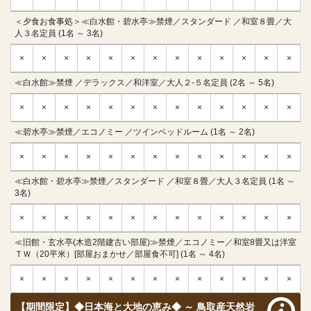
＜夕食お食事処＞≪白水館・碧水亭≫禁煙／スタンダード ／和室８畳／大
人３名定員 (1名 ～ 3名)
×
×
×
×
×
×
×
×
×
×
×
×
×
≪白水館≫禁煙 ／デラックス／和洋室／大人２-５名定員 (2名 ～ 5名)
×
×
×
×
×
×
×
×
×
×
×
×
×
≪碧水亭≫禁煙／エコノミー ／ツインベッドルーム (1名 ～ 2名)
×
×
×
×
×
×
×
×
×
×
×
×
×
≪白水館・碧水亭≫禁煙／スタンダード ／和室８畳／大人３名定員 (1名 ～
3名)
×
×
×
×
×
×
×
×
×
×
×
×
×
≪旧館・玄水亭(木造2階建古い部屋)≫禁煙／エコノミー／和室8畳又は洋室
ＴＷ（20平米）[部屋おまかせ／部屋食不可] (1名 ～ 4名)
×
×
×
×
×
×
×
×
×
×
×
×
×
【期間限定】◆日本海と大地の恵み◆ ～ 鳥取産天然岩