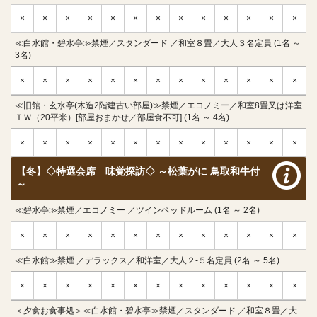
×
×
×
×
×
×
×
×
×
×
×
×
×
≪白水館・碧水亭≫禁煙／スタンダード ／和室８畳／大人３名定員 (1名 ～
3名)
×
×
×
×
×
×
×
×
×
×
×
×
×
≪旧館・玄水亭(木造2階建古い部屋)≫禁煙／エコノミー／和室8畳又は洋室
ＴＷ（20平米）[部屋おまかせ／部屋食不可] (1名 ～ 4名)
×
×
×
×
×
×
×
×
×
×
×
×
×
【冬】◇特選会席 味覚探訪◇ ～松葉がに 鳥取和牛付
～
≪碧水亭≫禁煙／エコノミー ／ツインベッドルーム (1名 ～ 2名)
×
×
×
×
×
×
×
×
×
×
×
×
×
≪白水館≫禁煙 ／デラックス／和洋室／大人２-５名定員 (2名 ～ 5名)
×
×
×
×
×
×
×
×
×
×
×
×
×
＜夕食お食事処＞≪白水館・碧水亭≫禁煙／スタンダード ／和室８畳／大