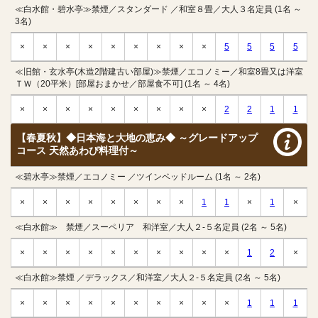
≪白水館・碧水亭≫禁煙／スタンダード ／和室８畳／大人３名定員 (1名 ～
3名)
×
×
×
×
×
×
×
×
×
5
5
5
5
≪旧館・玄水亭(木造2階建古い部屋)≫禁煙／エコノミー／和室8畳又は洋室
ＴＷ（20平米）[部屋おまかせ／部屋食不可] (1名 ～ 4名)
×
×
×
×
×
×
×
×
×
2
2
1
1
【春夏秋】◆日本海と大地の恵み◆ ～グレードアップ
コース 天然あわび料理付～
≪碧水亭≫禁煙／エコノミー ／ツインベッドルーム (1名 ～ 2名)
×
×
×
×
×
×
×
×
1
1
×
1
×
≪白水館≫ 禁煙／スーペリア 和洋室／大人２-５名定員 (2名 ～ 5名)
×
×
×
×
×
×
×
×
×
×
1
2
×
≪白水館≫禁煙 ／デラックス／和洋室／大人２-５名定員 (2名 ～ 5名)
×
×
×
×
×
×
×
×
×
×
1
1
1