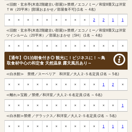
≪旧館・玄水亭(木造2階建古い部屋)≫禁煙／エコノミー／和室8畳又は洋室
ＴＷ（20平米）[部屋おまかせ／部屋食不可] (1名 ～ 4名)
×
×
×
×
×
×
×
×
×
2
2
1
1
≪旧館・玄水亭(木造2階建古い部屋)≫禁煙／エコノミー／和室8畳又は洋室
ツインルーム（20平米）／部屋おまかせ［SH］ (1名 ～ 4名)
×
×
×
×
×
×
×
×
×
×
×
×
×
【通年】◎1泊朝食付き◎ 観光に！ビジネスに！～鳥
取食材中心の和定食 天然温泉 露天風呂あり～
≪白水館≫ 禁煙／スーペリア 和洋室／大人２-５名定員 (2名 ～ 5名)
×
×
×
×
×
×
×
×
×
×
1
2
×
≪離れ≫宝殿 ／禁煙／和洋室／大人２-６名定員 (2名 ～ 6名)
×
×
×
×
×
×
×
×
×
×
×
×
1
≪白水館≫禁煙 ／デラックス／和洋室／大人２-５名定員 (2名 ～ 5名)
×
×
×
×
×
×
×
×
×
×
1
1
1