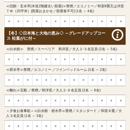
≪旧館・玄水亭(木造2階建古い部屋)≫禁煙／エコノミー／和室8畳又は洋室
ＴＷ（20平米）[部屋おまかせ／部屋食不可] (1名 ～ 4名)
×
×
×
×
×
×
×
×
×
×
×
×
×
【冬】◇日本海と大地の恵み◇ ～グレードアップコー
ス 松葉がに付～
≪白水館≫ 禁煙／スーペリア 和洋室／大人２-５名定員 (2名 ～ 5名)
×
×
×
×
×
×
×
×
×
×
×
×
×
≪碧水亭≫禁煙／エコノミー ／ツインベッドルーム (1名 ～ 2名)
×
×
×
×
×
×
×
×
×
×
×
×
×
≪離れ≫宝殿 ／禁煙／和洋室／大人２-６名定員 (2名 ～ 6名)
×
×
×
×
×
×
×
×
×
×
×
×
×
＜夕食お食事処＞≪白水館・碧水亭≫禁煙／スタンダード ／和室８畳／大
人３名定員 (1名 ～ 3名)
×
×
×
×
×
×
×
×
×
×
×
×
×