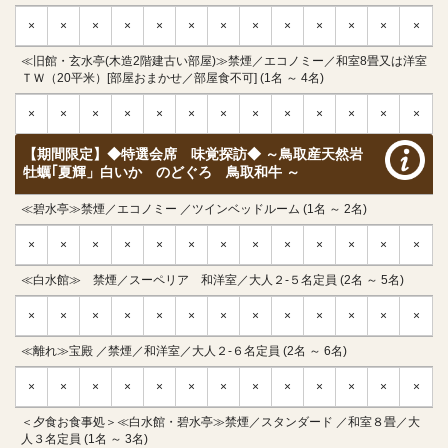
×
×
×
×
×
×
×
×
×
×
×
×
×
≪旧館・玄水亭(木造2階建古い部屋)≫禁煙／エコノミー／和室8畳又は洋室
ＴＷ（20平米）[部屋おまかせ／部屋食不可] (1名 ～ 4名)
×
×
×
×
×
×
×
×
×
×
×
×
×
【期間限定】◆特選会席 味覚探訪◆ ～鳥取産天然岩
牡蠣｢夏輝」白いか のどぐろ 鳥取和牛 ～
≪碧水亭≫禁煙／エコノミー ／ツインベッドルーム (1名 ～ 2名)
×
×
×
×
×
×
×
×
×
×
×
×
×
≪白水館≫ 禁煙／スーペリア 和洋室／大人２-５名定員 (2名 ～ 5名)
×
×
×
×
×
×
×
×
×
×
×
×
×
≪離れ≫宝殿 ／禁煙／和洋室／大人２-６名定員 (2名 ～ 6名)
×
×
×
×
×
×
×
×
×
×
×
×
×
＜夕食お食事処＞≪白水館・碧水亭≫禁煙／スタンダード ／和室８畳／大
人３名定員 (1名 ～ 3名)