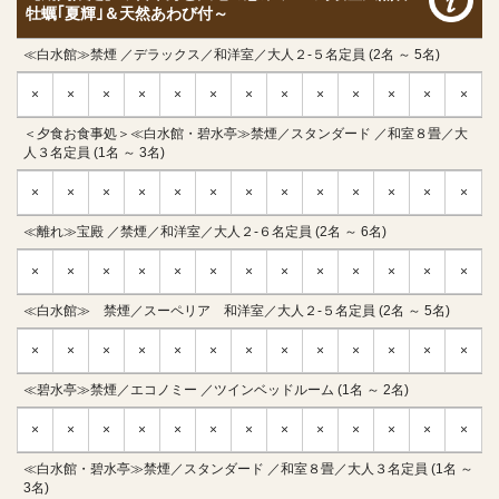
牡蠣｢夏輝｣＆天然あわび付～
≪白水館≫禁煙 ／デラックス／和洋室／大人２-５名定員 (2名 ～ 5名)
×
×
×
×
×
×
×
×
×
×
×
×
×
＜夕食お食事処＞≪白水館・碧水亭≫禁煙／スタンダード ／和室８畳／大
人３名定員 (1名 ～ 3名)
×
×
×
×
×
×
×
×
×
×
×
×
×
≪離れ≫宝殿 ／禁煙／和洋室／大人２-６名定員 (2名 ～ 6名)
×
×
×
×
×
×
×
×
×
×
×
×
×
≪白水館≫ 禁煙／スーペリア 和洋室／大人２-５名定員 (2名 ～ 5名)
×
×
×
×
×
×
×
×
×
×
×
×
×
≪碧水亭≫禁煙／エコノミー ／ツインベッドルーム (1名 ～ 2名)
×
×
×
×
×
×
×
×
×
×
×
×
×
≪白水館・碧水亭≫禁煙／スタンダード ／和室８畳／大人３名定員 (1名 ～
3名)