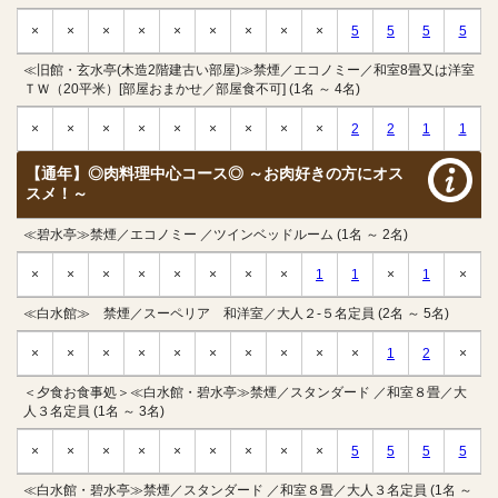
×
×
×
×
×
×
×
×
×
5
5
5
5
≪旧館・玄水亭(木造2階建古い部屋)≫禁煙／エコノミー／和室8畳又は洋室
ＴＷ（20平米）[部屋おまかせ／部屋食不可] (1名 ～ 4名)
×
×
×
×
×
×
×
×
×
2
2
1
1
【通年】◎肉料理中心コース◎ ～お肉好きの方にオス
スメ！～
≪碧水亭≫禁煙／エコノミー ／ツインベッドルーム (1名 ～ 2名)
×
×
×
×
×
×
×
×
1
1
×
1
×
≪白水館≫ 禁煙／スーペリア 和洋室／大人２-５名定員 (2名 ～ 5名)
×
×
×
×
×
×
×
×
×
×
1
2
×
＜夕食お食事処＞≪白水館・碧水亭≫禁煙／スタンダード ／和室８畳／大
人３名定員 (1名 ～ 3名)
×
×
×
×
×
×
×
×
×
5
5
5
5
≪白水館・碧水亭≫禁煙／スタンダード ／和室８畳／大人３名定員 (1名 ～