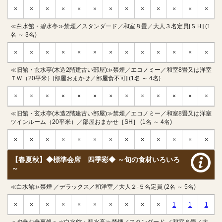
×
×
×
×
×
×
×
×
×
×
×
×
×
≪白水館・碧水亭≫禁煙／スタンダード／和室８畳／大人３名定員[ＳＨ] (1
名 ～ 3名)
×
×
×
×
×
×
×
×
×
×
×
×
×
≪旧館・玄水亭(木造2階建古い部屋)≫禁煙／エコノミー／和室8畳又は洋室
ＴＷ（20平米）[部屋おまかせ／部屋食不可] (1名 ～ 4名)
×
×
×
×
×
×
×
×
×
×
×
×
×
≪旧館・玄水亭(木造2階建古い部屋)≫禁煙／エコノミー／和室8畳又は洋室
ツインルーム（20平米）／部屋おまかせ［SH］ (1名 ～ 4名)
×
×
×
×
×
×
×
×
×
×
×
×
×
【春夏秋】◆標準会席 四季彩◆ ～旬の食材いろいろ
～
≪白水館≫禁煙 ／デラックス／和洋室／大人２-５名定員 (2名 ～ 5名)
×
×
×
×
×
×
×
×
×
×
1
1
1