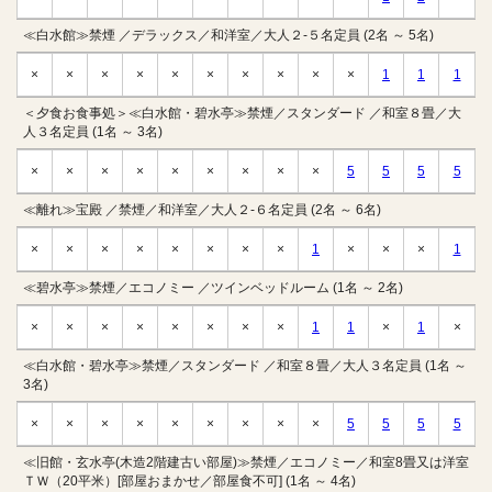
≪白水館≫禁煙 ／デラックス／和洋室／大人２-５名定員 (2名 ～ 5名)
×
×
×
×
×
×
×
×
×
×
1
1
1
＜夕食お食事処＞≪白水館・碧水亭≫禁煙／スタンダード ／和室８畳／大
人３名定員 (1名 ～ 3名)
×
×
×
×
×
×
×
×
×
5
5
5
5
≪離れ≫宝殿 ／禁煙／和洋室／大人２-６名定員 (2名 ～ 6名)
×
×
×
×
×
×
×
×
1
×
×
×
1
≪碧水亭≫禁煙／エコノミー ／ツインベッドルーム (1名 ～ 2名)
×
×
×
×
×
×
×
×
1
1
×
1
×
≪白水館・碧水亭≫禁煙／スタンダード ／和室８畳／大人３名定員 (1名 ～
3名)
×
×
×
×
×
×
×
×
×
5
5
5
5
≪旧館・玄水亭(木造2階建古い部屋)≫禁煙／エコノミー／和室8畳又は洋室
ＴＷ（20平米）[部屋おまかせ／部屋食不可] (1名 ～ 4名)