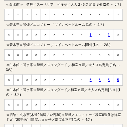
≪白水館≫ 禁煙／スーペリア 和洋室／大人２-５名定員[SH] (2名 ～ 5名)
×
×
×
×
×
×
×
×
×
×
×
×
×
≪碧水亭≫禁煙／エコノミー ／ツインベッドルーム (1名 ～ 2名)
×
×
×
×
×
×
×
×
×
1
×
1
×
≪碧水亭≫禁煙／エコノミー ／ツインベッドルーム[SH] (1名 ～ 2名)
×
×
×
×
×
×
×
×
×
×
×
×
×
≪白水館・碧水亭≫禁煙／スタンダード ／和室８畳／大人３名定員 (1名 ～
3名)
×
×
×
×
×
×
×
×
×
5
5
5
5
≪白水館・碧水亭≫禁煙／スタンダード／和室８畳／大人３名定員[ＳＨ] (1
名 ～ 3名)
×
×
×
×
×
×
×
×
×
×
×
×
×
≪旧館・玄水亭(木造2階建古い部屋)≫禁煙／エコノミー／和室8畳又は洋室
ＴＷ（20平米）[部屋おまかせ／部屋食不可] (1名 ～ 4名)