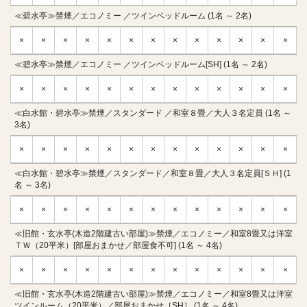
≪碧水亭≫禁煙／エコノミー ／ツインベッドルーム (1名 ～ 2名)
×
×
×
×
×
×
×
×
×
×
×
×
×
≪碧水亭≫禁煙／エコノミー ／ツインベッドルーム[SH] (1名 ～ 2名)
×
×
×
×
×
×
×
×
×
×
×
×
×
≪白水館・碧水亭≫禁煙／スタンダード ／和室８畳／大人３名定員 (1名 ～
3名)
×
×
×
×
×
×
×
×
×
×
×
×
×
≪白水館・碧水亭≫禁煙／スタンダード／和室８畳／大人３名定員[ＳＨ] (1
名 ～ 3名)
×
×
×
×
×
×
×
×
×
×
×
×
×
≪旧館・玄水亭(木造2階建古い部屋)≫禁煙／エコノミー／和室8畳又は洋室
ＴＷ（20平米）[部屋おまかせ／部屋食不可] (1名 ～ 4名)
×
×
×
×
×
×
×
×
×
×
×
×
×
≪旧館・玄水亭(木造2階建古い部屋)≫禁煙／エコノミー／和室8畳又は洋室
ツインルーム（20平米）／部屋おまかせ［SH］ (1名 ～ 4名)