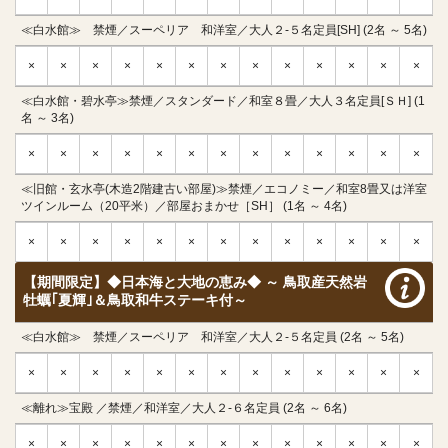
≪白水館≫ 禁煙／スーペリア 和洋室／大人２-５名定員[SH] (2名 ～ 5名)
×
×
×
×
×
×
×
×
×
×
×
×
×
≪白水館・碧水亭≫禁煙／スタンダード／和室８畳／大人３名定員[ＳＨ] (1
名 ～ 3名)
×
×
×
×
×
×
×
×
×
×
×
×
×
≪旧館・玄水亭(木造2階建古い部屋)≫禁煙／エコノミー／和室8畳又は洋室
ツインルーム（20平米）／部屋おまかせ［SH］ (1名 ～ 4名)
×
×
×
×
×
×
×
×
×
×
×
×
×
【期間限定】◆日本海と大地の恵み◆ ～ 鳥取産天然岩
牡蠣｢夏輝｣＆鳥取和牛ステーキ付～
≪白水館≫ 禁煙／スーペリア 和洋室／大人２-５名定員 (2名 ～ 5名)
×
×
×
×
×
×
×
×
×
×
×
×
×
≪離れ≫宝殿 ／禁煙／和洋室／大人２-６名定員 (2名 ～ 6名)
×
×
×
×
×
×
×
×
×
×
×
×
×