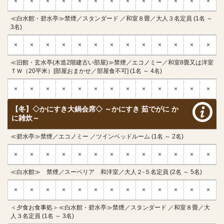
×
×
×
×
×
×
×
×
×
×
×
×
×
≪白水館・碧水亭≫禁煙／スタンダード ／和室８畳／大人３名定員 (1名 ～
3名)
×
×
×
×
×
×
×
×
×
×
×
×
×
≪旧館・玄水亭(木造2階建古い部屋)≫禁煙／エコノミー／和室8畳又は洋室
ＴＷ（20平米）[部屋おまかせ／部屋食不可] (1名 ～ 4名)
×
×
×
×
×
×
×
×
×
×
×
×
×
【冬】◇かにすき大鍋会席◇ ～かにすき 茹でがに か
に雑炊～
≪碧水亭≫禁煙／エコノミー ／ツインベッドルーム (1名 ～ 2名)
×
×
×
×
×
×
×
×
×
×
×
×
×
≪白水館≫ 禁煙／スーペリア 和洋室／大人２-５名定員 (2名 ～ 5名)
×
×
×
×
×
×
×
×
×
×
×
×
×
＜夕食お食事処＞≪白水館・碧水亭≫禁煙／スタンダード ／和室８畳／大
人３名定員 (1名 ～ 3名)