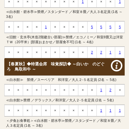
×
×
×
×
×
×
×
×
1
×
×
×
1
≪白水館・碧水亭≫禁煙／スタンダード ／和室８畳／大人３名定員 (1名 ～
3名)
×
×
×
×
1
×
×
×
×
5
5
5
5
≪旧館・玄水亭(木造2階建古い部屋)≫禁煙／エコノミー／和室8畳又は洋室
ＴＷ（20平米）[部屋おまかせ／部屋食不可] (1名 ～ 4名)
×
×
×
×
×
×
×
×
×
2
2
1
1
【春夏秋】◆特選会席 味覚探訪◆ ～白いか のどぐ
ろ 鳥取和牛 ～
≪白水館≫ 禁煙／スーペリア 和洋室／大人２-５名定員 (2名 ～ 5名)
×
×
×
×
×
×
×
×
×
×
1
2
×
≪白水館≫禁煙 ／デラックス／和洋室／大人２-５名定員 (2名 ～ 5名)
×
×
×
×
×
×
×
×
×
×
1
1
1
＜夕食お食事処＞≪白水館・碧水亭≫禁煙／スタンダード ／和室８畳／大
人３名定員 (1名 ～ 3名)