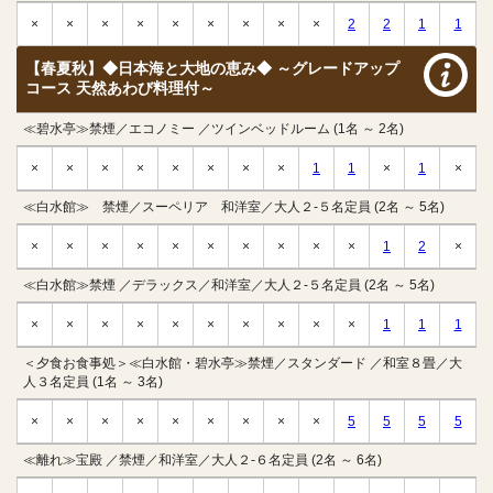
×
×
×
×
×
×
×
×
×
2
2
1
1
【春夏秋】◆日本海と大地の恵み◆ ～グレードアップ
コース 天然あわび料理付～
≪碧水亭≫禁煙／エコノミー ／ツインベッドルーム (1名 ～ 2名)
×
×
×
×
×
×
×
×
1
1
×
1
×
≪白水館≫ 禁煙／スーペリア 和洋室／大人２-５名定員 (2名 ～ 5名)
×
×
×
×
×
×
×
×
×
×
1
2
×
≪白水館≫禁煙 ／デラックス／和洋室／大人２-５名定員 (2名 ～ 5名)
×
×
×
×
×
×
×
×
×
×
1
1
1
＜夕食お食事処＞≪白水館・碧水亭≫禁煙／スタンダード ／和室８畳／大
人３名定員 (1名 ～ 3名)
×
×
×
×
×
×
×
×
×
5
5
5
5
≪離れ≫宝殿 ／禁煙／和洋室／大人２-６名定員 (2名 ～ 6名)