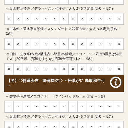
≪白水館≫禁煙 ／デラックス／和洋室／大人２-５名定員 (2名 ～ 5名)
×
×
×
×
×
×
×
×
×
×
×
×
×
≪白水館・碧水亭≫禁煙／スタンダード ／和室８畳／大人３名定員 (1名 ～
3名)
×
×
×
×
×
×
×
×
×
×
×
×
×
≪旧館・玄水亭(木造2階建古い部屋)≫禁煙／エコノミー／和室8畳又は洋室
ＴＷ（20平米）[部屋おまかせ／部屋食不可] (1名 ～ 4名)
×
×
×
×
×
×
×
×
×
×
×
×
×
【冬】◇特選会席 味覚探訪◇ ～松葉がに 鳥取和牛付
～
≪碧水亭≫禁煙／エコノミー ／ツインベッドルーム (1名 ～ 2名)
×
×
×
×
×
×
×
×
×
×
×
×
×
≪白水館≫禁煙 ／デラックス／和洋室／大人２-５名定員 (2名 ～ 5名)
×
×
×
×
×
×
×
×
×
×
×
×
×