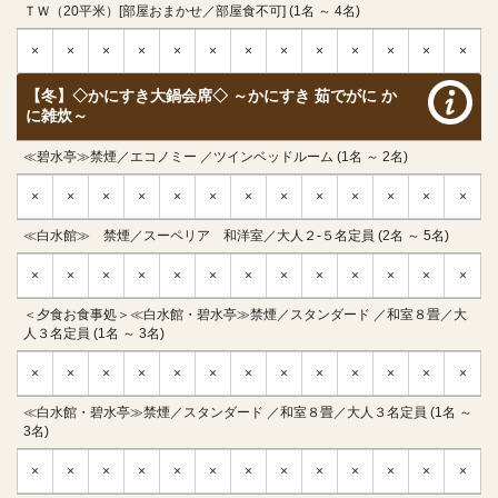
ＴＷ（20平米）[部屋おまかせ／部屋食不可] (1名 ～ 4名)
×
×
×
×
×
×
×
×
×
×
×
×
×
【冬】◇かにすき大鍋会席◇ ～かにすき 茹でがに か
に雑炊～
≪碧水亭≫禁煙／エコノミー ／ツインベッドルーム (1名 ～ 2名)
×
×
×
×
×
×
×
×
×
×
×
×
×
≪白水館≫ 禁煙／スーペリア 和洋室／大人２-５名定員 (2名 ～ 5名)
×
×
×
×
×
×
×
×
×
×
×
×
×
＜夕食お食事処＞≪白水館・碧水亭≫禁煙／スタンダード ／和室８畳／大
人３名定員 (1名 ～ 3名)
×
×
×
×
×
×
×
×
×
×
×
×
×
≪白水館・碧水亭≫禁煙／スタンダード ／和室８畳／大人３名定員 (1名 ～
3名)
×
×
×
×
×
×
×
×
×
×
×
×
×