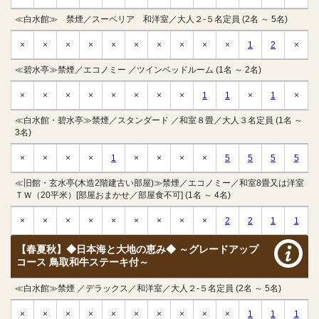
≪白水館≫ 禁煙／スーペリア 和洋室／大人２-５名定員 (2名 ～ 5名)
×
×
×
×
×
×
×
×
×
×
1
2
×
≪碧水亭≫禁煙／エコノミー ／ツインベッドルーム (1名 ～ 2名)
×
×
×
×
×
×
×
×
1
1
×
1
×
≪白水館・碧水亭≫禁煙／スタンダード ／和室８畳／大人３名定員 (1名 ～
3名)
×
×
×
×
1
×
×
×
×
5
5
5
5
≪旧館・玄水亭(木造2階建古い部屋)≫禁煙／エコノミー／和室8畳又は洋室
ＴＷ（20平米）[部屋おまかせ／部屋食不可] (1名 ～ 4名)
×
×
×
×
×
×
×
×
×
2
2
1
1
【春夏秋】◆日本海と大地の恵み◆ ～グレードアップ
コース 鳥取和牛ステーキ付～
≪白水館≫禁煙 ／デラックス／和洋室／大人２-５名定員 (2名 ～ 5名)
×
×
×
×
×
×
×
×
×
×
1
1
1