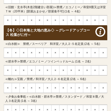
≪旧館・玄水亭(木造2階建古い部屋)≫禁煙／エコノミー／和室8畳又は洋室
ＴＷ（20平米）[部屋おまかせ／部屋食不可] (1名 ～ 4名)
×
×
×
×
×
×
×
×
×
×
×
×
×
【冬】◇日本海と大地の恵み◇ ～グレードアップコー
ス 松葉がに付～
≪白水館≫ 禁煙／スーペリア 和洋室／大人２-５名定員 (2名 ～ 5名)
×
×
×
×
×
×
×
×
×
×
×
×
×
≪碧水亭≫禁煙／エコノミー ／ツインベッドルーム (1名 ～ 2名)
×
×
×
×
×
×
×
×
×
×
×
×
×
≪離れ≫宝殿 ／禁煙／和洋室／大人２-６名定員 (2名 ～ 6名)
×
×
×
×
×
×
×
×
×
×
×
×
×
＜夕食お食事処＞≪白水館・碧水亭≫禁煙／スタンダード ／和室８畳／大
人３名定員 (1名 ～ 3名)
×
×
×
×
×
×
×
×
×
×
×
×
×