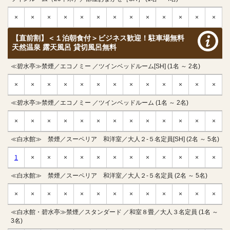
×
×
×
×
×
×
×
×
×
×
×
×
×
【直前割】＜１泊朝食付＞ビジネス歓迎！駐車場無料
天然温泉 露天風呂 貸切風呂無料
≪碧水亭≫禁煙／エコノミー ／ツインベッドルーム[SH] (1名 ～ 2名)
×
×
×
×
×
×
×
×
×
×
×
×
×
≪碧水亭≫禁煙／エコノミー ／ツインベッドルーム (1名 ～ 2名)
×
×
×
×
×
×
×
×
×
×
×
×
×
≪白水館≫ 禁煙／スーペリア 和洋室／大人２-５名定員[SH] (2名 ～ 5名)
1
×
×
×
×
×
×
×
×
×
×
×
×
≪白水館≫ 禁煙／スーペリア 和洋室／大人２-５名定員 (2名 ～ 5名)
×
×
×
×
×
×
×
×
×
×
×
×
×
≪白水館・碧水亭≫禁煙／スタンダード ／和室８畳／大人３名定員 (1名 ～
3名)