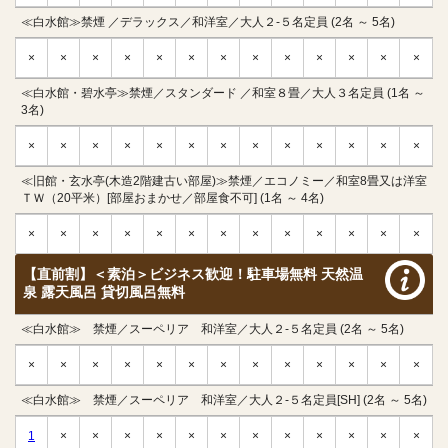
≪白水館≫禁煙 ／デラックス／和洋室／大人２-５名定員 (2名 ～ 5名)
×
×
×
×
×
×
×
×
×
×
×
×
×
≪白水館・碧水亭≫禁煙／スタンダード ／和室８畳／大人３名定員 (1名 ～
3名)
×
×
×
×
×
×
×
×
×
×
×
×
×
≪旧館・玄水亭(木造2階建古い部屋)≫禁煙／エコノミー／和室8畳又は洋室
ＴＷ（20平米）[部屋おまかせ／部屋食不可] (1名 ～ 4名)
×
×
×
×
×
×
×
×
×
×
×
×
×
【直前割】＜素泊＞ビジネス歓迎！駐車場無料 天然温
泉 露天風呂 貸切風呂無料
≪白水館≫ 禁煙／スーペリア 和洋室／大人２-５名定員 (2名 ～ 5名)
×
×
×
×
×
×
×
×
×
×
×
×
×
≪白水館≫ 禁煙／スーペリア 和洋室／大人２-５名定員[SH] (2名 ～ 5名)
1
×
×
×
×
×
×
×
×
×
×
×
×