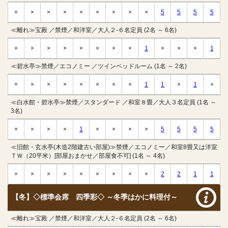
×
×
×
×
×
×
×
×
×
5
5
5
5
≪離れ≫宝殿 ／禁煙／和洋室／大人２-６名定員 (2名 ～ 6名)
×
×
×
×
×
×
×
×
1
×
×
×
1
≪碧水亭≫禁煙／エコノミー ／ツインベッドルーム (1名 ～ 2名)
×
×
×
×
×
×
×
×
1
1
×
1
×
≪白水館・碧水亭≫禁煙／スタンダード ／和室８畳／大人３名定員 (1名 ～
3名)
×
×
×
×
1
×
×
×
×
5
5
5
5
≪旧館・玄水亭(木造2階建古い部屋)≫禁煙／エコノミー／和室8畳又は洋室
ＴＷ（20平米）[部屋おまかせ／部屋食不可] (1名 ～ 4名)
×
×
×
×
×
×
×
×
×
2
2
1
1
【冬】◇標準会席 四季彩◇ ～冬季はかに料理付～
≪離れ≫宝殿 ／禁煙／和洋室／大人２-６名定員 (2名 ～ 6名)