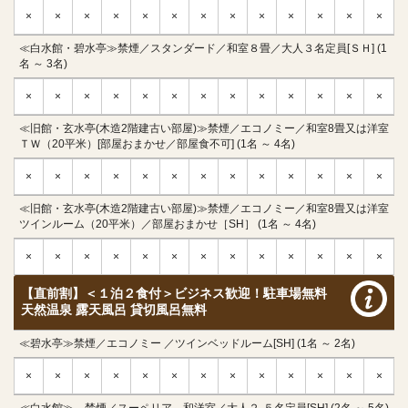
×
×
×
×
×
×
×
×
×
×
×
×
×
≪白水館・碧水亭≫禁煙／スタンダード／和室８畳／大人３名定員[ＳＨ] (1
名 ～ 3名)
×
×
×
×
×
×
×
×
×
×
×
×
×
≪旧館・玄水亭(木造2階建古い部屋)≫禁煙／エコノミー／和室8畳又は洋室
ＴＷ（20平米）[部屋おまかせ／部屋食不可] (1名 ～ 4名)
×
×
×
×
×
×
×
×
×
×
×
×
×
≪旧館・玄水亭(木造2階建古い部屋)≫禁煙／エコノミー／和室8畳又は洋室
ツインルーム（20平米）／部屋おまかせ［SH］ (1名 ～ 4名)
×
×
×
×
×
×
×
×
×
×
×
×
×
【直前割】＜１泊２食付＞ビジネス歓迎！駐車場無料
天然温泉 露天風呂 貸切風呂無料
≪碧水亭≫禁煙／エコノミー ／ツインベッドルーム[SH] (1名 ～ 2名)
×
×
×
×
×
×
×
×
×
×
×
×
×