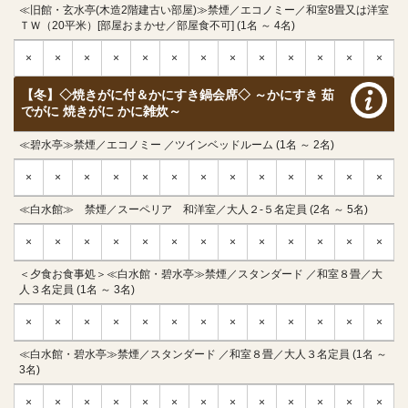
≪旧館・玄水亭(木造2階建古い部屋)≫禁煙／エコノミー／和室8畳又は洋室
ＴＷ（20平米）[部屋おまかせ／部屋食不可] (1名 ～ 4名)
×
×
×
×
×
×
×
×
×
×
×
×
×
【冬】◇焼きがに付＆かにすき鍋会席◇ ～かにすき 茹
でがに 焼きがに かに雑炊～
≪碧水亭≫禁煙／エコノミー ／ツインベッドルーム (1名 ～ 2名)
×
×
×
×
×
×
×
×
×
×
×
×
×
≪白水館≫ 禁煙／スーペリア 和洋室／大人２-５名定員 (2名 ～ 5名)
×
×
×
×
×
×
×
×
×
×
×
×
×
＜夕食お食事処＞≪白水館・碧水亭≫禁煙／スタンダード ／和室８畳／大
人３名定員 (1名 ～ 3名)
×
×
×
×
×
×
×
×
×
×
×
×
×
≪白水館・碧水亭≫禁煙／スタンダード ／和室８畳／大人３名定員 (1名 ～
3名)
×
×
×
×
×
×
×
×
×
×
×
×
×