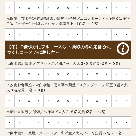
×
×
×
×
×
×
×
×
×
×
×
×
×
≪旧館・玄水亭(木造2階建古い部屋)≫禁煙／エコノミー／和室8畳又は洋室
ＴＷ（20平米）[部屋おまかせ／部屋食不可] (1名 ～ 4名)
×
×
×
×
×
×
×
×
×
×
×
×
×
【冬】◇豪快かにフルコース◇ ～鳥取の冬の定番 かに
づくしコース かに刺し付～
≪白水館≫禁煙 ／デラックス／和洋室／大人２-５名定員 (2名 ～ 5名)
×
×
×
×
×
×
×
×
×
×
×
×
×
＜夕食お食事処＞≪白水館・碧水亭≫禁煙／スタンダード ／和室８畳／大
人３名定員 (1名 ～ 3名)
×
×
×
×
×
×
×
×
×
×
×
×
×
≪離れ≫宝殿 ／禁煙／和洋室／大人２-６名定員 (2名 ～ 6名)
×
×
×
×
×
×
×
×
×
×
×
×
×
≪白水館≫ 禁煙／スーペリア 和洋室／大人２-５名定員 (2名 ～ 5名)