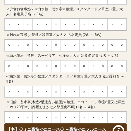
＜夕食お食事処＞≪白水館・碧水亭≫禁煙／スタンダード ／和室８畳／大
人３名定員 (1名 ～ 3名)
×
×
×
×
×
×
×
×
×
×
×
×
×
≪離れ≫宝殿 ／禁煙／和洋室／大人２-６名定員 (2名 ～ 6名)
×
×
×
×
×
×
×
×
×
×
×
×
×
≪白水館≫ 禁煙／スーペリア 和洋室／大人２-５名定員 (2名 ～ 5名)
×
×
×
×
×
×
×
×
×
×
×
×
×
≪白水館・碧水亭≫禁煙／スタンダード ／和室８畳／大人３名定員 (1名 ～
3名)
×
×
×
×
×
×
×
×
×
×
×
×
×
≪旧館・玄水亭(木造2階建古い部屋)≫禁煙／エコノミー／和室8畳又は洋室
ＴＷ（20平米）[部屋おまかせ／部屋食不可] (1名 ～ 4名)
×
×
×
×
×
×
×
×
×
×
×
×
×
【冬】◇ミニ豪快かにコース◇ ～豪快かにフルコース