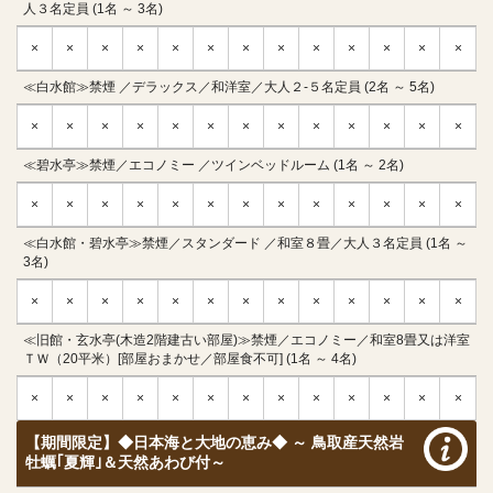
人３名定員 (1名 ～ 3名)
×
×
×
×
×
×
×
×
×
×
×
×
×
≪白水館≫禁煙 ／デラックス／和洋室／大人２-５名定員 (2名 ～ 5名)
×
×
×
×
×
×
×
×
×
×
×
×
×
≪碧水亭≫禁煙／エコノミー ／ツインベッドルーム (1名 ～ 2名)
×
×
×
×
×
×
×
×
×
×
×
×
×
≪白水館・碧水亭≫禁煙／スタンダード ／和室８畳／大人３名定員 (1名 ～
3名)
×
×
×
×
×
×
×
×
×
×
×
×
×
≪旧館・玄水亭(木造2階建古い部屋)≫禁煙／エコノミー／和室8畳又は洋室
ＴＷ（20平米）[部屋おまかせ／部屋食不可] (1名 ～ 4名)
×
×
×
×
×
×
×
×
×
×
×
×
×
【期間限定】◆日本海と大地の恵み◆ ～ 鳥取産天然岩
牡蠣｢夏輝｣＆天然あわび付～