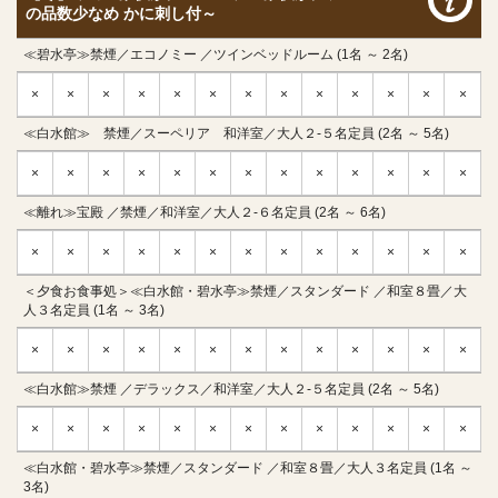
の品数少なめ かに刺し付～
≪碧水亭≫禁煙／エコノミー ／ツインベッドルーム (1名 ～ 2名)
×
×
×
×
×
×
×
×
×
×
×
×
×
≪白水館≫ 禁煙／スーペリア 和洋室／大人２-５名定員 (2名 ～ 5名)
×
×
×
×
×
×
×
×
×
×
×
×
×
≪離れ≫宝殿 ／禁煙／和洋室／大人２-６名定員 (2名 ～ 6名)
×
×
×
×
×
×
×
×
×
×
×
×
×
＜夕食お食事処＞≪白水館・碧水亭≫禁煙／スタンダード ／和室８畳／大
人３名定員 (1名 ～ 3名)
×
×
×
×
×
×
×
×
×
×
×
×
×
≪白水館≫禁煙 ／デラックス／和洋室／大人２-５名定員 (2名 ～ 5名)
×
×
×
×
×
×
×
×
×
×
×
×
×
≪白水館・碧水亭≫禁煙／スタンダード ／和室８畳／大人３名定員 (1名 ～
3名)