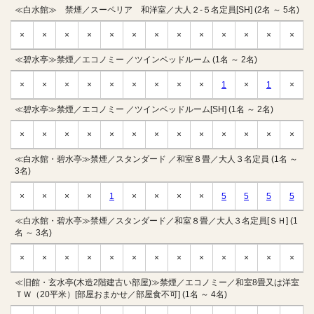
≪白水館≫ 禁煙／スーペリア 和洋室／大人２-５名定員[SH] (2名 ～ 5名)
×
×
×
×
×
×
×
×
×
×
×
×
×
≪碧水亭≫禁煙／エコノミー ／ツインベッドルーム (1名 ～ 2名)
×
×
×
×
×
×
×
×
×
1
×
1
×
≪碧水亭≫禁煙／エコノミー ／ツインベッドルーム[SH] (1名 ～ 2名)
×
×
×
×
×
×
×
×
×
×
×
×
×
≪白水館・碧水亭≫禁煙／スタンダード ／和室８畳／大人３名定員 (1名 ～
3名)
×
×
×
×
1
×
×
×
×
5
5
5
5
≪白水館・碧水亭≫禁煙／スタンダード／和室８畳／大人３名定員[ＳＨ] (1
名 ～ 3名)
×
×
×
×
×
×
×
×
×
×
×
×
×
≪旧館・玄水亭(木造2階建古い部屋)≫禁煙／エコノミー／和室8畳又は洋室
ＴＷ（20平米）[部屋おまかせ／部屋食不可] (1名 ～ 4名)