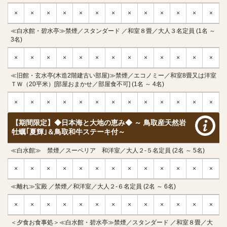
×
×
×
×
×
×
×
×
×
×
×
×
×
≪白水館・碧水亭≫禁煙／スタンダード ／和室８畳／大人３名定員 (1名 ～
3名)
×
×
×
×
×
×
×
×
×
×
×
×
×
≪旧館・玄水亭(木造2階建古い部屋)≫禁煙／エコノミー／和室8畳又は洋室
ＴＷ（20平米）[部屋おまかせ／部屋食不可] (1名 ～ 4名)
×
×
×
×
×
×
×
×
×
×
×
×
×
【期間限定】◆日本海と大地の恵み◆ ～ 鳥取産天然岩
牡蠣｢夏輝｣＆鳥取和牛ステーキ付～
≪白水館≫ 禁煙／スーペリア 和洋室／大人２-５名定員 (2名 ～ 5名)
×
×
×
×
×
×
×
×
×
×
×
×
×
≪離れ≫宝殿 ／禁煙／和洋室／大人２-６名定員 (2名 ～ 6名)
×
×
×
×
×
×
×
×
×
×
×
×
×
＜夕食お食事処＞≪白水館・碧水亭≫禁煙／スタンダード ／和室８畳／大