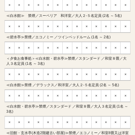
×
×
×
×
×
×
×
×
×
×
×
×
×
≪白水館≫ 禁煙／スーペリア 和洋室／大人２-５名定員 (2名 ～ 5名)
×
×
×
×
×
×
×
×
×
×
×
×
×
≪碧水亭≫禁煙／エコノミー ／ツインベッドルーム (1名 ～ 2名)
×
×
×
×
×
×
×
×
×
×
×
×
×
＜夕食お食事処＞≪白水館・碧水亭≫禁煙／スタンダード ／和室８畳／大
人３名定員 (1名 ～ 3名)
×
×
×
×
×
×
×
×
×
×
×
×
×
≪白水館≫禁煙 ／デラックス／和洋室／大人２-５名定員 (2名 ～ 5名)
×
×
×
×
×
×
×
×
×
×
×
×
×
≪白水館・碧水亭≫禁煙／スタンダード ／和室８畳／大人３名定員 (1名 ～
3名)
×
×
×
×
×
×
×
×
×
×
×
×
×
≪旧館・玄水亭(木造2階建古い部屋)≫禁煙／エコノミー／和室8畳又は洋室