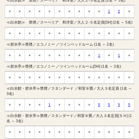
≪白水館≫ 禁煙／スーペリア 和洋室／大人２-５名定員 (2名 ～ 5名)
×
×
×
×
×
×
×
×
×
×
1
2
×
≪白水館≫ 禁煙／スーペリア 和洋室／大人２-５名定員[SH] (2名 ～ 5名)
×
×
×
×
×
×
×
×
×
×
×
×
×
≪碧水亭≫禁煙／エコノミー ／ツインベッドルーム (1名 ～ 2名)
×
×
×
×
×
×
×
×
×
1
×
1
×
≪碧水亭≫禁煙／エコノミー ／ツインベッドルーム[SH] (1名 ～ 2名)
×
×
×
×
×
×
×
×
×
×
×
×
×
≪白水館・碧水亭≫禁煙／スタンダード ／和室８畳／大人３名定員 (1名 ～
3名)
×
×
×
×
1
×
×
×
×
5
5
5
5
≪白水館・碧水亭≫禁煙／スタンダード／和室８畳／大人３名定員[ＳＨ] (1
名 ～ 3名)
×
×
×
×
×
×
×
×
×
×
×
×
×