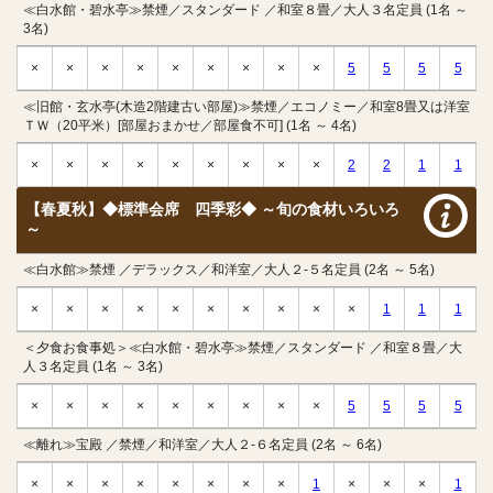
≪白水館・碧水亭≫禁煙／スタンダード ／和室８畳／大人３名定員 (1名 ～
3名)
×
×
×
×
×
×
×
×
×
5
5
5
5
≪旧館・玄水亭(木造2階建古い部屋)≫禁煙／エコノミー／和室8畳又は洋室
ＴＷ（20平米）[部屋おまかせ／部屋食不可] (1名 ～ 4名)
×
×
×
×
×
×
×
×
×
2
2
1
1
【春夏秋】◆標準会席 四季彩◆ ～旬の食材いろいろ
～
≪白水館≫禁煙 ／デラックス／和洋室／大人２-５名定員 (2名 ～ 5名)
×
×
×
×
×
×
×
×
×
×
1
1
1
＜夕食お食事処＞≪白水館・碧水亭≫禁煙／スタンダード ／和室８畳／大
人３名定員 (1名 ～ 3名)
×
×
×
×
×
×
×
×
×
5
5
5
5
≪離れ≫宝殿 ／禁煙／和洋室／大人２-６名定員 (2名 ～ 6名)
×
×
×
×
×
×
×
×
1
×
×
×
1