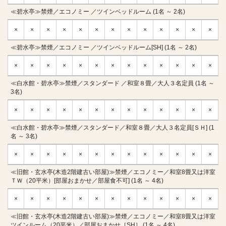
≪碧水亭≫禁煙／エコノミー ／ツインベッドルーム (1名 ～ 2名)
×
×
×
×
×
×
×
×
×
×
×
×
×
≪碧水亭≫禁煙／エコノミー ／ツインベッドルーム[SH] (1名 ～ 2名)
×
×
×
×
×
×
×
×
×
×
×
×
×
≪白水館・碧水亭≫禁煙／スタンダード ／和室８畳／大人３名定員 (1名 ～
3名)
×
×
×
×
×
×
×
×
×
×
×
×
×
≪白水館・碧水亭≫禁煙／スタンダード／和室８畳／大人３名定員[ＳＨ] (1
名 ～ 3名)
×
×
×
×
×
×
×
×
×
×
×
×
×
≪旧館・玄水亭(木造2階建古い部屋)≫禁煙／エコノミー／和室8畳又は洋室
ＴＷ（20平米）[部屋おまかせ／部屋食不可] (1名 ～ 4名)
×
×
×
×
×
×
×
×
×
×
×
×
×
≪旧館・玄水亭(木造2階建古い部屋)≫禁煙／エコノミー／和室8畳又は洋室
ツインルーム（20平米）／部屋おまかせ［SH］ (1名 ～ 4名)