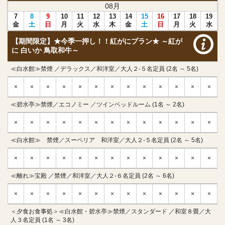
08
月
7
8
9
10
11
12
13
14
15
16
17
18
19
金
土
日
月
火
水
木
金
土
日
月
火
水
【期間限定】★今季一押し！！紅がにプラン★ ～紅が
に 白いか 鳥取和牛～
≪白水館≫禁煙 ／デラックス／和洋室／大人２-５名定員 (2名 ～ 5名)
×
×
×
×
×
×
×
×
×
×
×
×
×
≪碧水亭≫禁煙／エコノミー ／ツインベッドルーム (1名 ～ 2名)
×
×
×
×
×
×
×
×
×
×
×
×
×
≪白水館≫ 禁煙／スーペリア 和洋室／大人２-５名定員 (2名 ～ 5名)
×
×
×
×
×
×
×
×
×
×
×
×
×
≪離れ≫宝殿 ／禁煙／和洋室／大人２-６名定員 (2名 ～ 6名)
×
×
×
×
×
×
×
×
×
×
×
×
×
＜夕食お食事処＞≪白水館・碧水亭≫禁煙／スタンダード ／和室８畳／大
人３名定員 (1名 ～ 3名)