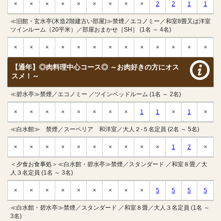
×
×
×
×
×
×
×
×
×
2
2
1
1
≪旧館・玄水亭(木造2階建古い部屋)≫禁煙／エコノミー／和室8畳又は洋室
ツインルーム（20平米）／部屋おまかせ［SH］ (1名 ～ 4名)
×
×
×
×
×
×
×
×
×
×
×
×
×
【通年】◎肉料理中心コース◎ ～お肉好きの方にオス
スメ！～
≪碧水亭≫禁煙／エコノミー ／ツインベッドルーム (1名 ～ 2名)
×
×
×
×
×
×
×
×
1
1
×
1
×
≪白水館≫ 禁煙／スーペリア 和洋室／大人２-５名定員 (2名 ～ 5名)
×
×
×
×
×
×
×
×
×
×
1
2
×
＜夕食お食事処＞≪白水館・碧水亭≫禁煙／スタンダード ／和室８畳／大
人３名定員 (1名 ～ 3名)
×
×
×
×
×
×
×
×
×
5
5
5
5
≪白水館・碧水亭≫禁煙／スタンダード ／和室８畳／大人３名定員 (1名 ～
3名)