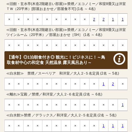
≪旧館・玄水亭(木造2階建古い部屋)≫禁煙／エコノミー／和室8畳又は洋室
ＴＷ（20平米）[部屋おまかせ／部屋食不可] (1名 ～ 4名)
×
×
×
×
×
×
×
×
×
2
2
1
1
≪旧館・玄水亭(木造2階建古い部屋)≫禁煙／エコノミー／和室8畳又は洋室
ツインルーム（20平米）／部屋おまかせ［SH］ (1名 ～ 4名)
×
×
×
×
×
×
×
×
×
×
×
×
×
【通年】◎1泊朝食付き◎ 観光に！ビジネスに！～鳥
取食材中心の和定食 天然温泉 露天風呂あり～
≪白水館≫ 禁煙／スーペリア 和洋室／大人２-５名定員 (2名 ～ 5名)
×
×
×
×
×
×
×
×
×
×
1
2
×
≪離れ≫宝殿 ／禁煙／和洋室／大人２-６名定員 (2名 ～ 6名)
×
×
×
×
×
×
×
×
×
×
×
×
1
≪白水館≫禁煙 ／デラックス／和洋室／大人２-５名定員 (2名 ～ 5名)
×
×
×
×
×
×
×
×
×
×
1
1
1