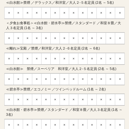
≪白水館≫禁煙 ／デラックス／和洋室／大人２-５名定員 (2名 ～ 5名)
×
×
×
×
×
×
×
×
×
×
×
×
×
＜夕食お食事処＞≪白水館・碧水亭≫禁煙／スタンダード ／和室８畳／大
人３名定員 (1名 ～ 3名)
×
×
×
×
×
×
×
×
×
×
×
×
×
≪離れ≫宝殿 ／禁煙／和洋室／大人２-６名定員 (2名 ～ 6名)
×
×
×
×
×
×
×
×
×
×
×
×
×
≪白水館≫ 禁煙／スーペリア 和洋室／大人２-５名定員 (2名 ～ 5名)
×
×
×
×
×
×
×
×
×
×
×
×
×
≪碧水亭≫禁煙／エコノミー ／ツインベッドルーム (1名 ～ 2名)
×
×
×
×
×
×
×
×
×
×
×
×
×
≪白水館・碧水亭≫禁煙／スタンダード ／和室８畳／大人３名定員 (1名 ～
3名)
×
×
×
×
×
×
×
×
×
×
×
×
×