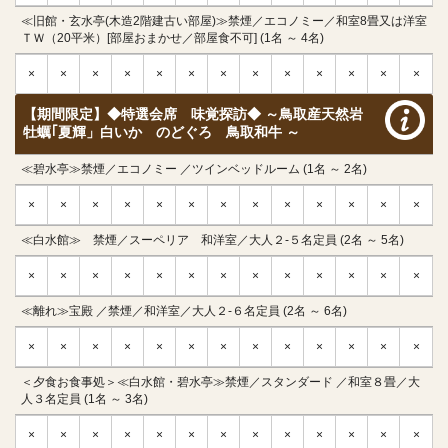
≪旧館・玄水亭(木造2階建古い部屋)≫禁煙／エコノミー／和室8畳又は洋室
ＴＷ（20平米）[部屋おまかせ／部屋食不可] (1名 ～ 4名)
×
×
×
×
×
×
×
×
×
×
×
×
×
【期間限定】◆特選会席 味覚探訪◆ ～鳥取産天然岩
牡蠣｢夏輝」白いか のどぐろ 鳥取和牛 ～
≪碧水亭≫禁煙／エコノミー ／ツインベッドルーム (1名 ～ 2名)
×
×
×
×
×
×
×
×
×
×
×
×
×
≪白水館≫ 禁煙／スーペリア 和洋室／大人２-５名定員 (2名 ～ 5名)
×
×
×
×
×
×
×
×
×
×
×
×
×
≪離れ≫宝殿 ／禁煙／和洋室／大人２-６名定員 (2名 ～ 6名)
×
×
×
×
×
×
×
×
×
×
×
×
×
＜夕食お食事処＞≪白水館・碧水亭≫禁煙／スタンダード ／和室８畳／大
人３名定員 (1名 ～ 3名)
×
×
×
×
×
×
×
×
×
×
×
×
×