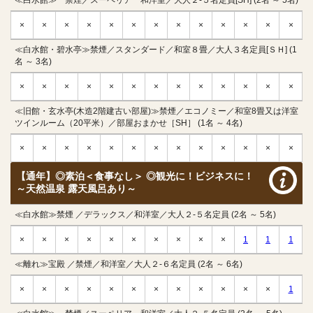
≪白水館≫ 禁煙／スーペリア 和洋室／大人２-５名定員[SH] (2名 ～ 5名)
×
×
×
×
×
×
×
×
×
×
×
×
×
≪白水館・碧水亭≫禁煙／スタンダード／和室８畳／大人３名定員[ＳＨ] (1
名 ～ 3名)
×
×
×
×
×
×
×
×
×
×
×
×
×
≪旧館・玄水亭(木造2階建古い部屋)≫禁煙／エコノミー／和室8畳又は洋室
ツインルーム（20平米）／部屋おまかせ［SH］ (1名 ～ 4名)
×
×
×
×
×
×
×
×
×
×
×
×
×
【通年】◎素泊＜食事なし＞ ◎観光に！ビジネスに！
～天然温泉 露天風呂あり～
≪白水館≫禁煙 ／デラックス／和洋室／大人２-５名定員 (2名 ～ 5名)
×
×
×
×
×
×
×
×
×
×
1
1
1
≪離れ≫宝殿 ／禁煙／和洋室／大人２-６名定員 (2名 ～ 6名)
×
×
×
×
×
×
×
×
×
×
×
×
1