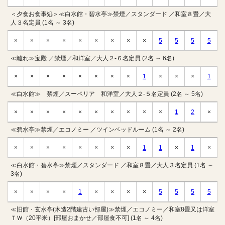
＜夕食お食事処＞≪白水館・碧水亭≫禁煙／スタンダード ／和室８畳／大
人３名定員 (1名 ～ 3名)
×
×
×
×
×
×
×
×
×
5
5
5
5
≪離れ≫宝殿 ／禁煙／和洋室／大人２-６名定員 (2名 ～ 6名)
×
×
×
×
×
×
×
×
1
×
×
×
1
≪白水館≫ 禁煙／スーペリア 和洋室／大人２-５名定員 (2名 ～ 5名)
×
×
×
×
×
×
×
×
×
×
1
2
×
≪碧水亭≫禁煙／エコノミー ／ツインベッドルーム (1名 ～ 2名)
×
×
×
×
×
×
×
×
1
1
×
1
×
≪白水館・碧水亭≫禁煙／スタンダード ／和室８畳／大人３名定員 (1名 ～
3名)
×
×
×
×
1
×
×
×
×
5
5
5
5
≪旧館・玄水亭(木造2階建古い部屋)≫禁煙／エコノミー／和室8畳又は洋室
ＴＷ（20平米）[部屋おまかせ／部屋食不可] (1名 ～ 4名)