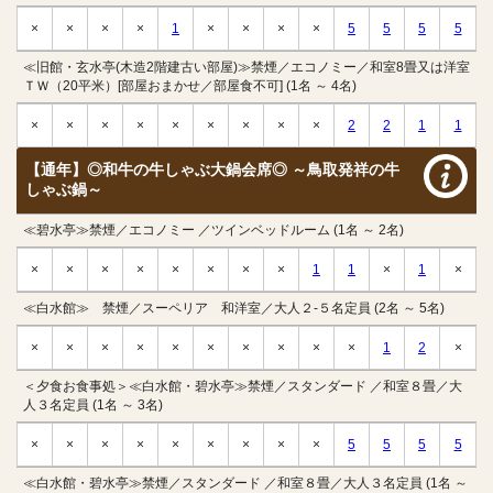
×
×
×
×
1
×
×
×
×
5
5
5
5
≪旧館・玄水亭(木造2階建古い部屋)≫禁煙／エコノミー／和室8畳又は洋室
ＴＷ（20平米）[部屋おまかせ／部屋食不可] (1名 ～ 4名)
×
×
×
×
×
×
×
×
×
2
2
1
1
【通年】◎和牛の牛しゃぶ大鍋会席◎ ～鳥取発祥の牛
しゃぶ鍋～
≪碧水亭≫禁煙／エコノミー ／ツインベッドルーム (1名 ～ 2名)
×
×
×
×
×
×
×
×
1
1
×
1
×
≪白水館≫ 禁煙／スーペリア 和洋室／大人２-５名定員 (2名 ～ 5名)
×
×
×
×
×
×
×
×
×
×
1
2
×
＜夕食お食事処＞≪白水館・碧水亭≫禁煙／スタンダード ／和室８畳／大
人３名定員 (1名 ～ 3名)
×
×
×
×
×
×
×
×
×
5
5
5
5
≪白水館・碧水亭≫禁煙／スタンダード ／和室８畳／大人３名定員 (1名 ～