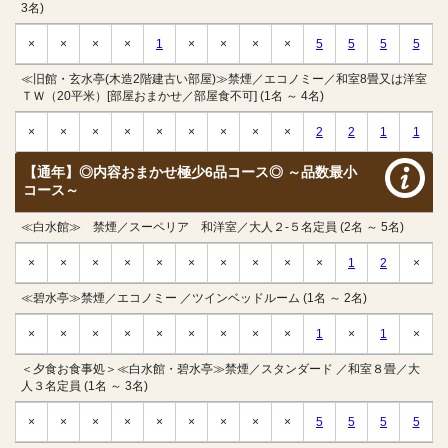
3名)
×
×
×
×
1
×
×
×
×
5
5
5
5
≪旧館・玄水亭(木造2階建古い部屋)≫禁煙／エコノミー／和室8畳又は洋室
ＴＷ（20平米）[部屋おまかせ／部屋食不可] (1名 ～ 4名)
×
×
×
×
×
×
×
×
×
2
2
1
1
【通年】◎内容おまかせ極少6品コース◎ ～品数最小
コース～
≪白水館≫ 禁煙／スーペリア 和洋室／大人２-５名定員 (2名 ～ 5名)
×
×
×
×
×
×
×
×
×
×
1
2
×
≪碧水亭≫禁煙／エコノミー ／ツインベッドルーム (1名 ～ 2名)
×
×
×
×
×
×
×
×
×
1
×
1
×
＜夕食お食事処＞≪白水館・碧水亭≫禁煙／スタンダード ／和室８畳／大
人３名定員 (1名 ～ 3名)
×
×
×
×
×
×
×
×
×
5
5
5
5