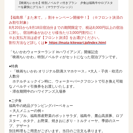
ロブスタ
【映画ちいかわ】特別ノベルティ付きプラン 夕食は福島牛やロブスタ
【映画ち
ーを豪快にグリル！（マウナヴィレッジ）
ーを豪快
【福島県「また来て。」割キャンペーン開催中！】（※フロント決済の
み割引対象）
8月20日から9月18日宿泊分までの期間限定で、税込8,000円以上の宿泊
に対し、宿泊料金がおひとり様当たり3,000円割引に！
※お支払方法は必ず【フロント決済】をお選びください。
割引方法など詳しくは▶
https://mata-kitewari.jp/index.html
「ちいかわウォーターランド inハワイアンズ」開催記念
「映画ちいかわ」特別ノベルティがセットになった宿泊プランです。
●特典
・「映画ちいかわ オリジナル防滴スマホケース」×大人・子供・幼児の
人数分
ホテルチェックイン時に、ウォーターパークフロントで引き換え可能
なノベルティ引換券をお渡しいたします。
・滞在期間中のハワイアンズ入場券
●ご夕食
福島牛の絶品グランピングバーベキュー
＜大人メニューの例＞
オードブル、福島県産野菜のポットサラダ、福島牛、麓山高原豚、ロブ
スター、ホタテ、お野菜、焼きおにぎり・トルティーヤ、季節のスー
プ、デザート
別注料理もご用意がございます。当日のご注文も承ります。