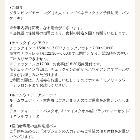
●ご朝食
グランピングモーニング（大人：エッグベネディクト／子供幼児：パン
ケーキ）
※食事内容は変更になる場合がございます。
※当施設は保健所の指導により、食材の持込を固くお断りいたします。
●チェックイン／アウト
チェックイン ：15:00〜17:00 / チェックアウト：7:00〜10:00
※マウナヴィレッジは22:30～6:00までは閉門となり、緊急時をのぞい
て出入りができません。
※チェックインは17:00、お食事は18:30最終受付です。
※チェックイン当日は、チェックインの前からハワイアンズでプールや
温泉がお楽しみいただけます。
ご利用の際は、入場券をお渡しいたしますのでホテル「モノリスタワ
ー」フロントまでお越しください。
●ルームウエア・アメニティ
ルームウェア・・・室内着はございませんのでご用意をお願いいたしま
す。
アメニティ・・・・バスタオル/フェイスタオル/歯ブラシ/ティーセット/
ミネラルウォーター
●宿泊者専用の無料送迎バス
ご予約を進めると「オプションの入力」からご希望の便と席数をお選び
いただけます。