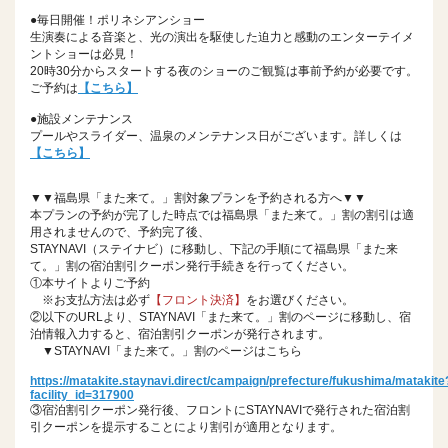
●毎日開催！ポリネシアンショー
生演奏による音楽と、光の演出を駆使した迫力と感動のエンターテイメ
ントショーは必見！
20時30分からスタートする夜のショーのご観覧は事前予約が必要です。
ご予約は
【こちら】
●施設メンテナンス
プールやスライダー、温泉のメンテナンス日がございます。詳しくは
【こちら】
▼▼福島県「また来て。」割対象プランを予約される方へ▼▼
本プランの予約が完了した時点では福島県「また来て。」割の割引は適
用されませんので、予約完了後、
STAYNAVI（ステイナビ）に移動し、下記の手順にて福島県「また来
て。」割の宿泊割引クーポン発行手続きを行ってください。
①本サイトよりご予約
※お支払方法は必ず
【フロント決済】
をお選びください。
②以下のURLより、STAYNAVI「また来て。」割のページに移動し、宿
泊情報入力すると、宿泊割引クーポンが発行されます。
▼STAYNAVI「また来て。」割のページはこちら
https://matakite.staynavi.direct/campaign/prefecture/fukushima/matakite
facility_id=317900
③宿泊割引クーポン発行後、フロントにSTAYNAVIで発行された宿泊割
引クーポンを提示することにより割引が適用となります。